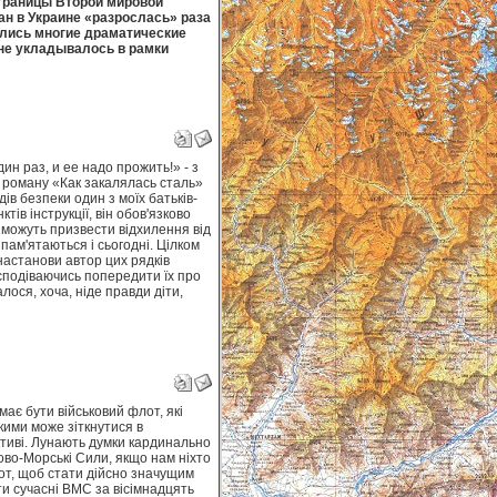
страницы Второй мировой
ан в Украине «разрослась» раза
ались многие драматические
 не укладывалось в рамки
ин раз, и ее надо прожить!» - з
о роману «Как закалялась сталь»
ів безпеки один з моїх батьків-
в інструкції, він обов'язково
 можуть призвести відхилення від
пам'ятаються і сьогодні. Цілком
-настанови автор цих рядків
сподіваючись попередити їх про
лося, хоча, ніде правди діти,
має бути військовий флот, які
кими може зіткнутися в
тиві. Лунають думки кардинально
ково-Морські Сили, якщо нам ніхто
лот, щоб стати дійсно значущим
ти сучасні ВМС за вісімнадцять