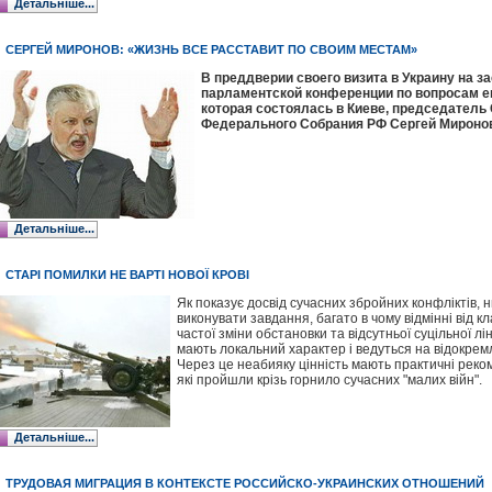
Детальніше...
СЕРГЕЙ МИРОНОВ: «ЖИЗНЬ ВСЕ РАССТАВИТ ПО СВОИМ МЕСТАМ»
В преддверии своего визита в Украину на 
парламентской конференции по вопросам е
которая состоялась в Киеве, председатель
Федерального Собрания РФ Сергей Миронов
Детальніше...
СТАРІ ПОМИЛКИ НЕ ВАРТІ НОВОЇ КРОВІ
Як показує досвід сучасних збройних конфліктів, н
виконувати завдання, багато в чому відмінні від кл
частої зміни обстановки та відсутньої суцільної лі
мають локальний характер і ведуться на відокрем
Через це неабияку цінність мають практичні реком
які пройшли крізь горнило сучасних "малих війн".
Детальніше...
ТРУДОВАЯ МИГРАЦИЯ В КОНТЕКСТЕ РОССИЙСКО-УКРАИНСКИХ ОТНОШЕНИЙ