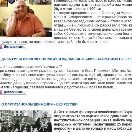
Геббельса не копался. Просто работал и жил
важного сделать для страны, об этом можно
20, а может, и через 100…»
Накануне праздника военной разведки Украин
Юрием Тимофеевичем — генерал-майором за
ветеранов-разведчиков, который стоял у исто
отдавший ей, любимой. Он рассказал о том, к
в нашем Отечестве, о своей донельзя засекр
себе. К большому огорчению шпионской брати
дипломатической службы Украины не выдал н
осударственного, ни даже личного масштаба. Но было интересно.
Детальніше...
ДО 65-РІЧЧЯ ВИЗВОЛЕННЯ УКРАЇНИ ВІД ФАШИСТСЬКИХ ЗАГАРБНИКІВ І 65- РІ
оли поставимо пам'ятник "солдатці"?
ро солдатських вдів ми рідко згадуємо. Частіше - в День Перемоги. Між тим, ї
а війну чоловіків, вони самотужки ростили і виховували дітей, працювали в колг
отепер гідно не оцінили їхнього подвигу. Немає поки що жодного пам'ятника сол
іддаємо данину пошани і турботи. Що вже казати про них, коли навіть вдові г
иттєві негаразди, свавілля чиновників у відстоюванні прав на пільги...
Детальніше...
О ПАРТИЗАНСКОМ ДВИЖЕНИИ – БЕЗ РЕТУШИ
Действенным фактором освобождения Укра
оккупантов стало партизанское движение. Т
наступательной операции 1943 г. войска ощ
народных мстителей, захвативших 25 переп
непросто - и дело не только в масштабах д