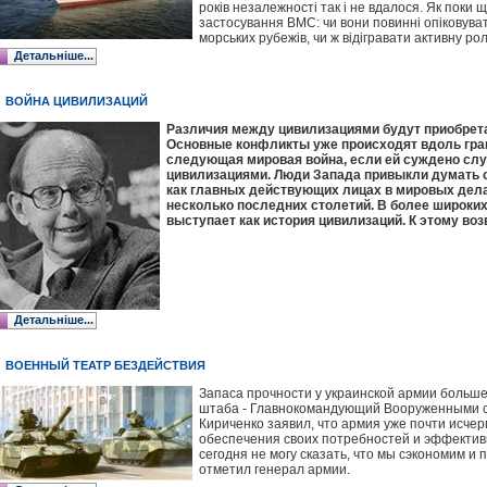
років незалежності так і не вдалося. Як поки 
застосування ВМС: чи вони повинні опіковув
морських рубежів, чи ж відігравати активну роль
Детальніше...
ВОЙНА ЦИВИЛИЗАЦИЙ
Различия между цивилизациями будут приобрета
Основные конфликты уже происходят вдоль гран
следующая мировая война, если ей суждено слу
цивилизациями. Люди Запада привыкли думать 
как главных действующих лицах в мировых делах
несколько последних столетий. В более широки
выступает как история цивилизаций. К этому во
Детальніше...
ВОЕННЫЙ ТЕАТР БЕЗДЕЙСТВИЯ
Запаса прочности у украинской армии больше
штаба - Главнокомандующий Вооруженными 
Кириченко заявил, что армия уже почти исче
обеспечения своих потребностей и эффектив
сегодня не могу сказать, что мы сэкономим и п
отметил генерал армии.