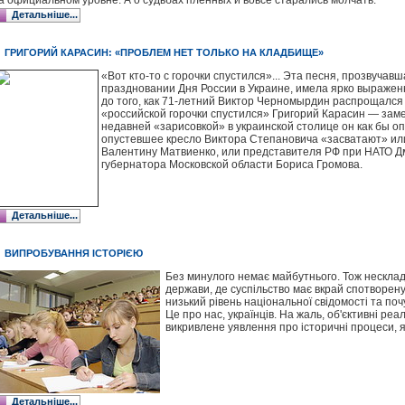
а официальном уровне. А о судьбах пленных и вовсе старались молчать.
Детальніше...
ГРИГОРИЙ КАРАСИН: «ПРОБЛЕМ НЕТ ТОЛЬКО НА КЛАДБИЩЕ»
«Вот кто-то с горочки спустился»... Эта песня, прозвуча
праздновании Дня России в Украине, имела ярко выражен
до того, как 71-летний Виктор Черномырдин распрощался 
«российской горочки спустился» Григорий Карасин — зам
недавней «зарисовкой» в украинской столице он как бы опр
опустевшее кресло Виктора Степановича «засватают» ил
Валентину Матвиенко, или представителя РФ при НАТО Дм
губернатора Московской области Бориса Громова.
Детальніше...
ВИПРОБУВАННЯ ІСТОРІЄЮ
Без минулого немає майбутнього. Тож несклад
держави, де суспільство має вкрай спотворену і
низький рівень національної свідомості та поч
Це про нас, українців. На жаль, об'єктивні реал
викривлене уявлення про історичні процеси, як
Детальніше...