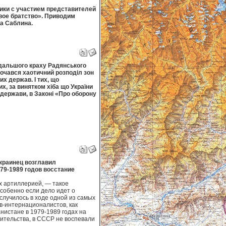
ики с участием представителей
вое братство». Приводим
а Саблина.
одальшого краху Радянського
очався хаотичний розподіл зон
х держав. І тих, що
х, за винятком хіба що України
 держави, в Законі «Про оборону
украинец возглавил
79-1989 годов восстание
х артиллерией, — такое
собенно если дело идет о
 случилось в ходе одной из самых
в-интернационалистов, как
нистане в 1979-1989 годах на
ительства, в СССР не воспевали