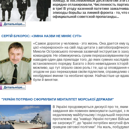
победу. В послевоенные десятилетия эти 
изрядно отлакировали. Численность партиз
в три! В угоду казенной патетике замалчив
эпизоды борьбы за линией фронта - то, что
официальной советской пропаганды...
Детальніше...
СЕРГІЙ БУКОРОС: «ЗМІНА НАЗВИ НЕ МІНЯЄ СУТІ»
«Самое дорогое у человека - это жизнь. Она дается ему од
цієї «перекроєної» на свій лад цитати з автобіографічног
Миколи Островського починав зазвичай інструктаж із заход
командирів. Не обмежуючись сухим перераховуванням пункті
наводив один-два приклади того, до яких сумних наслідків
встановленого порядку. Багато з його невигаданих історій 
можливо, що тут зіграло свою роль і те, що ці оповідання
згодом не раз переказував своїм підлеглим, справедливо 
необдумані вчинки та необачні кроки. Найчастіше це вдава
були й винятки.
Детальніше...
"УКРАЇНІ ПОТРІБНО СФОРМУВАТИ МЕНТАЛІТЕТ МОРСЬКОЇ ДЕРЖАВИ"
В Україні продовжуються дискусії про те, яким 
завдання він повинен виконувати сьогодні, з я
недалекому майбутньому і подальшій перспек
протилежні: від "навіщо Україні потужні Війсь
не загрожує?", до "країні потрібен могутній ф
гравцем світової політики". На жаль, побудува