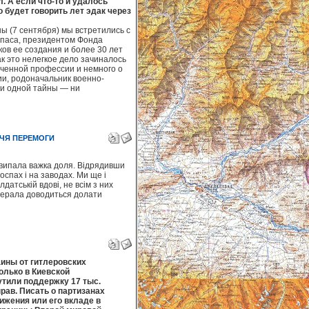
. А если что-то и удалось
 будет говорить лет эдак через
ы (7 сентября) мы встретились с
паса, президентом Фонда
ков ее создания и более 30 лет
ак это нелегкое дело зачиналось
еченной профессии и немного о
и, родоначальник военно-
и одной тайны — ни
ЧЧЯ ПЕРЕМОГИ
м випала важка доля. Відрядивши
оспах і на заводах. Ми ще і
датській вдові, не всім з них
енерала доводиться долати
ины от гитлеровских
олько в Киевской
утили поддержку 17 тыс.
рав. Писать о партизанах
вижения или его вкладе в