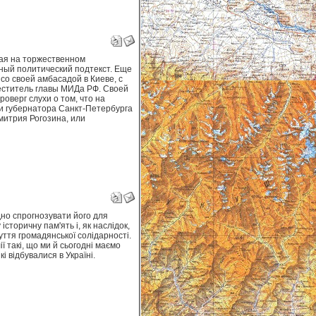
вшая на торжественном
ный политический подтекст. Еще
со своей амбасадой в Киеве, с
еститель главы МИДа РФ. Своей
оверг слухи о том, что на
и губернатора Санкт-Петербурга
итрия Рогозина, или
но спрогнозувати його для
сторичну пам'ять і, як наслідок,
уття громадянської солідарності.
ії такі, що ми й сьогодні маємо
і відбувалися в Україні.