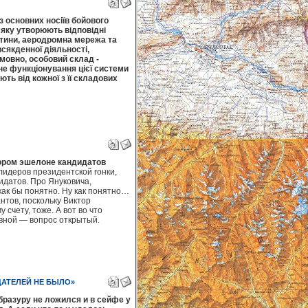
з основних носіїв бойового
 яку утворюють відповідні
астини, аеродромна мережа та
сякденної діяльності,
умовно, особовий склад -
йне функціонування цієї системи
ть від кожної з її складових
ором эшелоне кандидатов
лидеров президентской гонки,
идатов. Про Януковича,
 как бы понятно. Ну как понятно…
нтов, поскольку Виктор
счету, тоже. А вот во что
вной — вопрос открытый.
ДАТЕЛЕЙ НЕ БЫЛО»
бразуру не ложился и в сейфе у