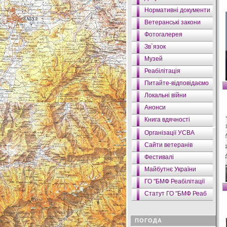
Нормативні документи
Ветеранські закони
Фотогалерея
Зв`язок
Музей
Реабілітація
Питайте-відповідаємо
Локальні війни
Анонси
Книга вдячності
Організації УСВА
Сайти ветеранів
Фестивалі
Майбутнє України
ГО "БМФ Реабілітації
Статут ГО "БМФ Реаб
ПОГОДА