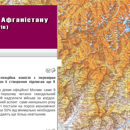
пекційна комісія з перевірки
про її створення підписав ще 9
із діями офіційної Москви: саме 9
 першому читанні скандальний
Ф надсилати війська за кордон.
ий аспект: саме нинішнього року
і постали на порозі економічної
ше 50% від мінімально необхідних
ядають ще більш невтішним.