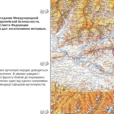
заседание Международной
вропейской безопасности,
 Совета Федерации
 дал эксклюзивное интервью.
ині артилерії нерідко доводиться
асичних. В умовах швидкої і
нії фронту бойові дії переважно
лених один від одного напрямках.
ендації офіцерів-артилеристів,