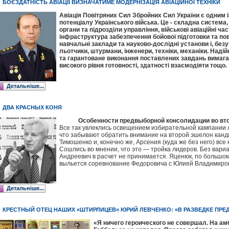
БОЄЗДАТНІСТЬ АВІАЦІЇ ВИЗНАЧАТИМЕ МОДЕРНІЗАЦІЯ АВІАЦІЙНОЇ ТЕХНІКИ
Авіація Повітряних Сил Збройних Сил України є одним і
потенціалу Українського війська. Це - складна система,
органи та підрозділи управління, військові авіаційні ч
інфраструктура забезпечення бойової підготовки та пов
навчальні заклади та науково-дослідні установи і, без
льотчики, штурмани, інженери, техніки, механіки. Наді
та гарантоване виконання поставлених завдань вимагаю
високого рівня готовності, здатності взаємодіяти тощо.
Детальніше...
ДВА КРАСНЫХ КОНЯ
Особенности предвыборной консолидации во вт
Все так увлеклись освещением избирательной кампании 
что забывают обратить внимание на второй эшелон канд
Тимошенко и, конечно же, Арсения (куда же без него) все
Сошлись во мнении, что это — тройка лидеров. Без вариа
Андреевич в расчет не принимается. Яценюк, по большому 
выльется соревнование Федоровича с Юлией Владимиро
Детальніше...
КРЕСТНЫЙ ОТЕЦ НАШИХ «ШТИРЛИЦЕВ» ЮРИЙ ЛЕВЧЕНКО: «В РАЗВЕДКЕ ПРЕ
«Я ничего героического не совершал. На ам