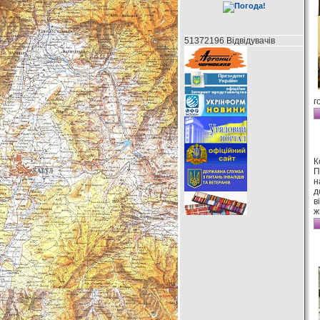
51372196 Відвідувачів
г
К
П
н
д
в
ж