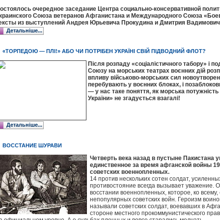
остоялось очередное заседание Центра социально-консервативной полит
краинского Союза ветеранов Афганистана и Международного Союза «Бое
ексты из выступлений Андрея Юрьевича Прокудина и Дмитрия Вадимович
Детальніше...
«ТОРПЕДОЮ — ПЛІ!» АБО ЧИ ПОТРІБЕН УКРАЇНІ СВІЙ ПІДВОДНИЙ ФЛОТ?
Після розпаду «соціалістичного табору» і п
Союзу на морських театрах воєнних дій розп
впливу військово-морських сил новоутворени
перебувають у воєнних блоках, і позаблокови
— у нас таке поняття, як морська потужність
України» не згадується взагалі!
Детальніше...
ВОССТАНИЕ ШУРАВИ
Четверть века назад в пустыне Пакистана 
единственное за время афганской войны 19
советских военнопленных.
14 против нескольких сотен солдат, усиленны
противостояние всегда вызывает уважение. О
восстании военнопленных, которое, ко всему,
непопулярных советских войн. Героизм воино
называли советских солдат, воевавших в Афга
стороне местного прокоммунистического прав