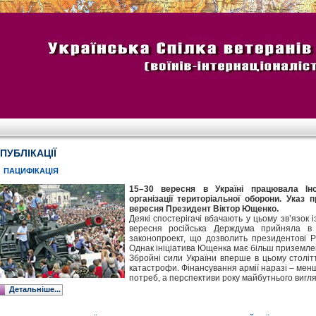
ПУБЛІКАЦІЇ
ПАЦИФІКАЦІЯ
15–30 вересня в Україні працювала Інс
організації територіальної оборони. Указ 
вересня Президент Віктор Ющенко.
Деякі спостерігачі вбачають у цьому зв’язок 
вересня російська Держдума прийняла в
законопроект, що дозволить президентові Р
Однак ініціатива Ющенка має більш приземлен
Збройні сили України вперше в цьому столітт
катастрофи. Фінансування армії наразі – мен
потреб, а перспективи року майбутнього вигл
Детальніше...