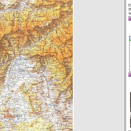
С
У
т