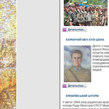
Детальніше...
КАРАЮЧИЙ МЕЧ КУЛІ-ШЕНА
Дехто з нау
агресії Япо
початок нім
повного пан
бомбардуван
спорудження
спричиняли 
людей.
Детальніше...
КРЕМЛІВСЬКИЙ ШТОРМ
У квітні 1964 року радянська кр
голови Ради Міністрів СРСР Микит