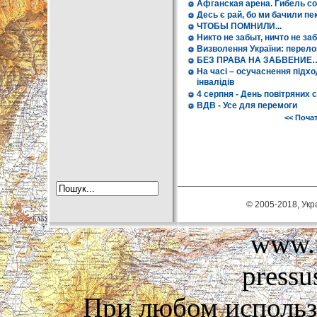
Афганская арена. Гибель с
Десь є рай, бо ми бачили пе
ЧТОБЫ ПОМНИЛИ...
Никто не забыт, ничто не за
Визволення України: перело
БЕЗ ПРАВА НА ЗАБВЕНИЕ
На часі – осучаснення підхо
інвалідів
4 серпня - День повітряних 
ВДВ - Усе для перемоги
<< Поча
© 2005-2018, Укра
www.u
pressu
При любом использ