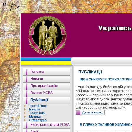
" />
Головна
ПУБЛІКАЦІЇ
Новини
ЩОБ УНИКНУТИ ПСИХОЛОГІЧН
Про організацію
–Аналіз досвіду бойових дій у зо
бойових та технічних характерис
Голова УСВА
боротьби спричиняє значне зрост
Науково-дослідного центру гуман
Публікації
«Психологічна підготовка та реаб
Третій Тост
антитерористичної операції».
Історія
Детальніше...
Творчість
Музика
Література
Електронні книги УСВА
В ПЛЕНУ У ТАЛИБОВ УКРАИНС
Акції