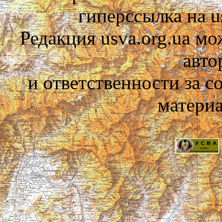
гиперссылка на us
Редакция usva.org.ua мо
авто
и ответственности за 
материа