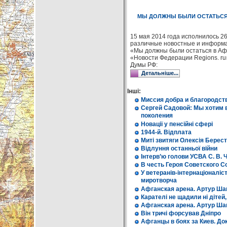
МЫ ДОЛЖНЫ БЫЛИ ОСТАТЬСЯ 
15 мая 2014 года исполнилось 2
различные новостные и информац
«Мы должны были остаться в Аф
«Новости Федерации Regions. ru
Думы РФ:
Детальніше...
Інші:
Миссия добра и благородст
Сергей Садовой: Мы хотим 
поколения
Новації у пенсійні сфері
1944-й. Відплата
Миті звитяги Олексія Берес
Відлуння останньої війни
Інтерв’ю голови УСВА С. В.
В честь Героя Советского С
У ветеранів-інтернаціоналіс
миротворча
Афганская арена. Артур Шап
Карателі не щадили ні дітей, 
Афганская арена. Артур Ша
Він тричі форсував Дніпро
Афганцы в боях за Киев. Д