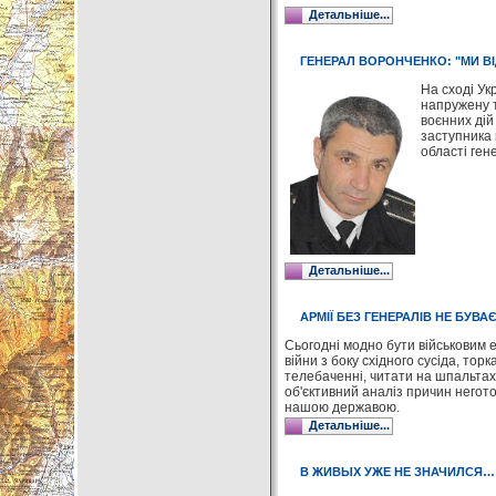
Детальніше...
ГЕНЕРАЛ ВОРОНЧЕНКО: "МИ ВІ
На сході Ук
напружену т
воєнних дій
заступника 
області ге
Детальніше...
АРМІЇ БЕЗ ГЕНЕРАЛІВ НЕ БУВАЄ
Сьогодні модно бути військовим е
війни з боку східного сусіда, торк
телебаченні, читати на шпальтах 
об'єктивний аналіз причин негото
нашою державою.
Детальніше...
В ЖИВЫХ УЖЕ НЕ ЗНАЧИЛСЯ…