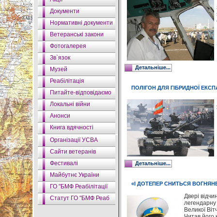
Документи
Нормативні документи
Ветеранські закони
Фотогалерея
Зв`язок
Детальніше...
Музей
Реабілітація
ПОЛІГОН ДЛЯ ГІБРИДНОЇ ЕКСП
Питайте-відповідаємо
Локальні війни
Анонси
Книга вдячності
Організації УСВА
Сайти ветеранів
Фестивалі
Детальніше...
Майбутнє України
«І ДОТЕПЕР СНИТЬСЯ ВОГНЯН
ГО "БМФ Реабілітації
Двері відчи
Статут ГО "БМФ Реаб
легендарну 
Великої Віт
Читав його 