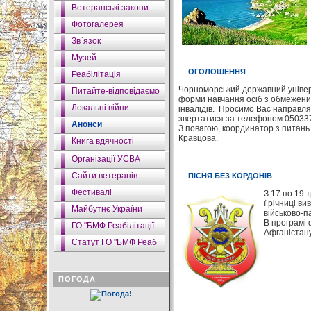
Ветеранські закони
Фотогалерея
Зв`язок
Музей
ОГОЛОШЕННЯ
Реабілітація
Чорноморський державний універс
Питайте-відповідаємо
форми навчання осіб з обмежени
Локальні війни
інвалідів. Просимо Вас направля
звертатися за телефоном 05033
Анонси
З повагою, координатор з питань
Кравцова.
Книга вдячності
Організації УСВА
Сайти ветеранів
ПІСНЯ БЕЗ КОРДОНІВ
Фестивалі
З 17 по 19 
ї річниці в
Майбутнє України
військово-п
В програмі 
ГО "БМФ Реабілітації
Афганістану 
Статут ГО "БМФ Реаб
ПОГОДА