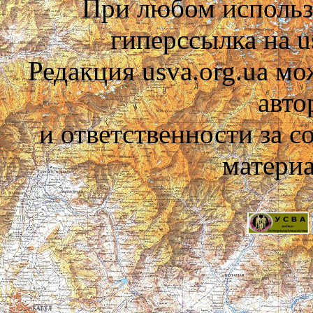
При любом использ
гиперссылка на us
Редакция usva.org.ua мо
авто
и ответственности за 
материа