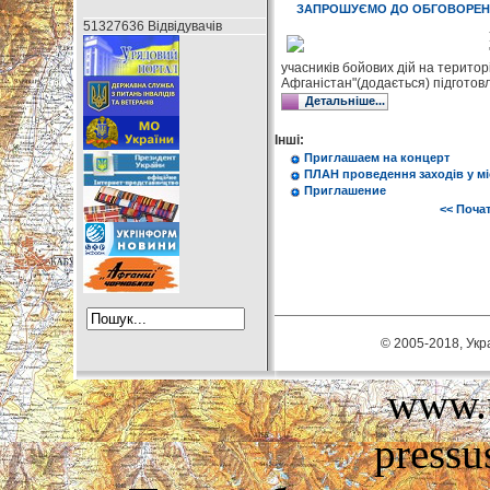
ЗАПРОШУЄМО ДО ОБГОВОРЕ
51327636 Відвідувачів
учасників бойових дій на територ
Афганістан"(додається) підготов
Детальніше...
Інші:
Приглашаем на концерт
ПЛАН проведення заходів у міс
Приглашение
<< Поча
© 2005-2018, Укра
www.u
pressu