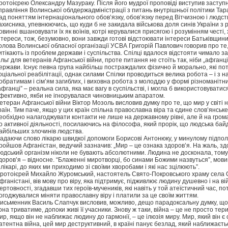
ротоієрею Олександру Мазураку. Після його мудрої проповіді виступив заступ
правління Волинської облдержадміністрації з питань внутрішньої політики Тара
ад поняттям інтернаціонального обов’язку, обов’язку перед Вітчизною і людство
ахисника, упевнюючись, що куди б не закидала військова доля синів України з 
овинні вшановувати їх як воїнів, котрі керувалися присягою і розумінням честі
нтереси, тож, безумовно, вони завжди готові відстоювати інтереси Батьківщини
олова Волинської обласної організації УСВА Григорій Павлович говорив про те
итікають із проблем держави і суспільства. Спілці вдалося відстояти чимало 
ільг для ветеранів Афганської війни, проте питання не стоїть так, ніби „афганці
ержави. Існує певна група найбільш постраждалих фізично й морально, які по
оціальної реабілітації, однак силами Спілки проводиться велика робота – і з 
обратимам і сім’ям загиблих, і виховна робота з молоддю у формі різноманітних
афганці” – реальна сила, яка має вагу в суспільстві, і могла б використовувати
фективно, якби не ігнорувалася чиновницьким апаратом.
етеран Афганської війни Віктор Мозоль висловив думку про те, що мир у світі
раїн. Тим паче, якщо у цих країн спільна православна віра та єдине слов’янськ
еобхідно налагоджувати контакти не лише на державному рівні, але й на грома
о активної діяльності, посилаючись на філософа, який прорік, що людська бай
айбільших злочинів людства.
адаючи слово лікарю швидкої допомоги Борисові Антонюку, у минулому підпол
ройшов Афганістан, ведучий зазначив: „Мир – це ознака здоров’я. На жаль, зд
юдський організм ніколи не бувають абсолютними. Людина не досконала, тому
доров’я – відносне. “Блаженні миротворці, бо синами Божими назвуться”, мови
 лікарі, до яких ми приходимо зі своїми хворобами і які нас зцілюють”.
ротоієрей Михайло Журомський, настоятель Свято-Покровського храму села Оз
фганістані, вів мову про віру, яка підтримує, підживлює людину душевно і на вій
ертовності, згадавши тих героїв-мучеників, які навіть у той атеїстичний час, п
огоджувалися міняти православну віру і платили за це своїм життям.
исьменник Василь Слапчук висловив, можливо, дещо парадоксальну думку, що 
она триватиме, допоки живі її учасники. Знову ж таки, війна – це не просто тери
ир, якщо він не наближає людину до гармонії, – це ілюзія миру. Мир, який він є 
атентна війна, цей мир деструктивний, в країні панує безлад, який наближаєтьс