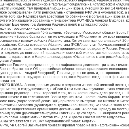
атешевым расстреляли в одном из московских переулков. Радчиков выжил чудо
ще через год, когда российские "афганцы" собрались на Котляковском кладб
мерти Лиходея), там прогремел мощнейший взрыв, унесший жизни 14 человек (
акже руководителей пяти региональных отделений РФИВА и журналистов), а 
осле того, как Радчиков был арестован по обвинению в организации взрыва,
руп его ближайшего соратника – гендиректора РОФИВСа Алексея Вуколова, к
 голову. Еще через год Валерий Радчиков погиб в автокатастрофе.
акой вот российский «детектив».
оследний командующий 40-й армией, губернатор Московской области Борис Г
вижение «Боевое братство», он же руководил в РФ оргкомитетом всех прош
освященных выводу войск из Афганистана. Хотел заняться организацией 20-
оссийского Союза ветеранов Афганистана (РСВА) депутат Государственной Д
то он даже отправил письмо с таким предложением президенту России. Руков
то недалеко до повторений «раскольнических войн», и оставило первенство з
 нас на торжествах, в Национальном дворце «Украина» во главе российской д
услан Аушев.
ейчас в России одновременно делят «афганское» движение три самых влият
Боевое братство» и Общероссийская общественная организация инвалидов 
руководитель – Андрей Чепурной). Причем, делят не деньги, а сторонников.
о ветеранского государственного органа, как в Украине, созданного фактичес
оссии нет.
НОГО ШУМА.
Звоню, первым делом, в редакцию известной киевской газеты, 
дин месяц, а сотрудничаю годы. «Если б там «что-сь» случилось, типа «москов
арышня-редактор, – то интересно! А так, ваши «афганские» дела-разлады... 
нают ничего и на телеканалах. Звоню музыкантам – «афганским» бардам, кот
роме нас» (маргеловский девиз ВДВ) пригласило выступить на митинге в Киеве
онстантин Авсиевич (руководитель группы «Контингент»): «Я сам не знаю тол
акая-то общественная организация десантников 345 полка. Приеду на место, п
еонид Мухин (руководитель группы «Аист»): «Ну что здесь… Собираются реб
45-го полка. Будет митинг, потом концерт. Я где-то к часам шести буду петь».
А как это вяжется с УСВА? Червонопиский знает, будет?»
А что, г-н Сергей Васильевич приватизировал право на все «афганские» конц