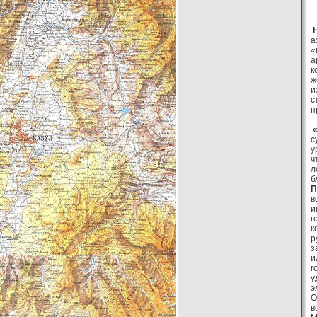
–
–
Н
а
«
а
к
ж
и
с
п
«
с
у
ч
л
б
П
в
и
г
к
р
з
и
г
у
э
О
в