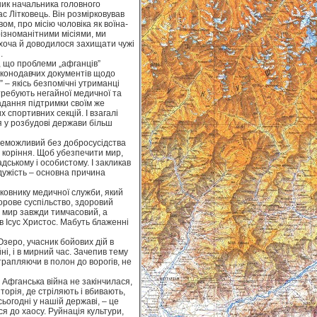
ник начальника головного
с Літковець. Він розмірковував
м, про місію чоловіка як воїна-
різноманітними місіями, ми
, хоча й доводилося захищати чужі
.
, що проблеми „афганців”
законодавчих документів щодо
” – якісь безпомічні утриманці
требують негайної медичної та
надання підтримки своїм же
 спортивних секцій. І взагалі
ся у розбудові держави більш
 неможливий без добросусідства
е коріння. Щоб убезпечити мир,
дському і особистому. І закликав
дужість – основна причина
ковнику медичної служби, який
орове суспільство, здоровий
 мир завжди тимчасовий, а
в Ісус Христос. Мабуть блаженні
еро, учасник бойових дій в
ні, і в мирний час. Зачепив тему
отрапляючи в полон до ворогів, не
Афганська війна не закінчилася,
торія, де стріляють і вбивають,
сьогодні у нашій державі, – це
я до хаосу. Руйнація культури,