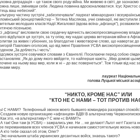
уховна деградація – це також свого роду війна. Ми живемо в світі, де зазнаємо
ожна лише, змінивши себе. Людина повинна вдосконалюватися. Ісус Христос ск
тець ваш небесний”.
ультурну частину зустрічі „забезпечували” лауреат міжнародних і всеукраїнськ
ломінський (концертмейстер – Тетяна Масляєва, учні семінарії, які виступили 
чительки молодших класів Надії Жигалової (вдова воїна-„афганця”), розважил
итячою пісенькою.
сі „афганці” висловили свою сердечну вдячність високопреосвященному владиц
кого відбулася ця зустріч, за ту опіку, яку надає церква ветеранам війни в Афга
олитви за живих і убієнних, за благодатне і животворче слово, що навертає до 
ригорій Павлович оголосив, що від імені Правління УСВА високопреосвященн
рденом „За доблесть і честь”.
ідсумок зустрічі озвучився словами з Євангелії. Посилаючи перед собою сімдес
астановляв: „Як до дому якого ввійдете, то найперше кажіть: „Мир домові цьому!
почине на ньому ваш мир, коли ж ні – до вас повернеться”. Тож тільки від нас 
инами миру.
лауреат Національно
голова Луцької міської асоці
“НИКТО, КРОМЕ НАС” ИЛИ
“КТО НЕ С НАМИ – ТОТ ПРОТИВ НА
Ы С НАМИ? Телефонный звонок моего бывшего командира разорвал спокойст
 Создаем новую организацию «афганцев» ВДВ! В альтернативу Червонописком
 Как это, «в альтернативу»? С кем «с ВАМИ?»
 А так! Они там (в УСВА) – зажрались уже. Ни ... не делают! Льгот нет! Газета
ее переманиваем всех членов УСВА и начинаем самостоятельную жизнь ново
 А кто тебе сказал об этом, Олег?
 Экс-начальник штаба украинских десантных войск, знаешь такого?