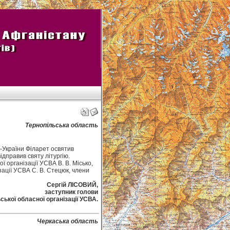
Тернопільська область
и-України Філарет освятив
ідправив святу літургію.
ї організації УСВА В. В. Місько,
зації УСВА С. В. Стецюк, члени
Сергій ЛІСОВИЙ,
заступник голови
ської обласної організації УСВА.
Черкаська область