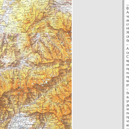
…
В
А
ч
и
г
Н
Я
с
б
–
А
с
С
к
н
п
н
п
к
р
–
б
а
у
д
х
п
п
ч
к