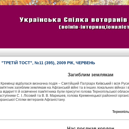
"ТРЕТІЙ ТОСТ", №11 (395), 2009 РІК, ЧЕРВЕНЬ
Загиблим землякам
 Кремінці відбулася визначна подія – Святійший Патріарх Київський і всія Рус
ам'ятник загиблим землякам на Афганській війні та в інших локальних війнах і в
а відкритті й освяченні пам'ятника були присутні голова Тернопільської обласно
аступники С. І. Лісовий та В. В. Маришев, голова Кременецької районної органі
кранської Спілки ветеранів Афганістану.
Тернопіль
Нас поєднав кордон