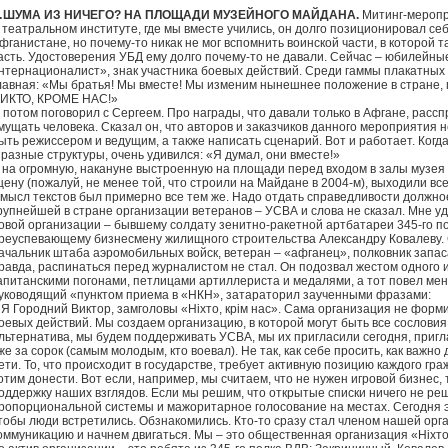
ШУМА ИЗ НИЧЕГО? НА ПЛОЩАДИ МУЗЕЙНОГО МАЙДАНА.
Митинг-меропри
 театральном институте, где мы вместе учились, он долго позиционировал себ
фганистане, но почему-то никак не мог вспомнить воинской части, в которой т
асть. Удостоверения УБД ему долго почему-то не давали. Сейчас – юбилейные
нтернационалист», знак участника боевых действий. Среди гаммы плакатных
лавная: «Мы братья! Мы вместе! Мы изменим нынешнее положение в стране, 
ИКТО, КРОМЕ НАС!»
 потом поговорил с Сергеем. Про награды, что давали только в Афгане, рассп
мущать человека. Сказал он, что авторов и заказчиков данного мероприятия н
ыть режиссером и ведущим, а также написать сценарий. Вот и работает. Когда
 разные структуры, очень удивился: «Я думал, они вместе!»
 на огромную, накануне выстроенную на площади перед входом в залы музея
цену (пожалуй, не менее той, что строили на Майдане в 2004-м), выходили в
мысл текстов был примерно все тем же. Надо отдать справедливости должно
рупнейшей в стране организации ветеранов – УСВА и слова не сказал. Мне у
овой организации – бывшему солдату зенитно-ракетной артбатареи 345-го по
реуспевающему бизнесмену жилищного строительства Александру Ковалеву. 
ачальник штаба аэромобильных войск, ветеран – «афганец», полковник запас
равда, распинаться перед журналистом не стал. Он подозвал жестом одного и
апитанскими погонами, петлицами артиллериста и медалями, а тот повел меня
уководящий «пунктом приема в «НКН», затараторил заученными фразами:
 Я Городний Виктор, замголовы «Ніхто, крім нас». Сама организация не форм
оевых действий. Мы создаем организацию, в которой могут быть все сословия
льтернатива, мы будем поддерживать УСВА, мы их пригласили сегодня, пригл
же за сорок (самым молодым, кто воевал). Не так, как себе просить, как важно 
ети. То, что происходит в государстве, требует активную позицию каждого гр
отим донести. Вот если, например, мы считаем, что не нужен игровой бизнес,
оддержку наших взглядов. Если мы решим, что открытые списки ничего не ре
ропорциональной системы и мажоритарное голосование на местах. Сегодня эт
тобы люди встретились. Обзнакомились. Кто-то сразу стал членом нашей орг
оммуникацию и начнем двигаться. Мы – это общественная организация «Ніхто, 