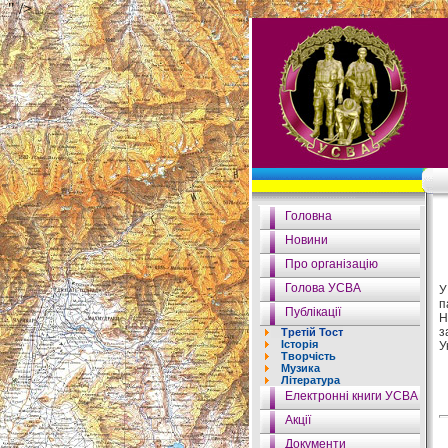
" />
Головна
Новини
Про організацію
Голова УСВА
У
п
Публікації
Н
з
Третій Тост
Історія
У
Творчість
Музика
Література
Електронні книги УСВА
Акції
Документи