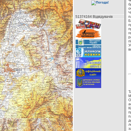
ч
б
о
Ч
51374164 Відвідувачів
п
Б
п
п
г
р
п
У
в
Т
М
О
а
К
п
п
д
л
з