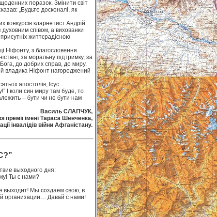
 щоденних поразок. Змінити світ
азав: „Будьте досконалі, як
их конкурсів кларнетист Андрій
з духовним співом, а вихованки
и присутніх життєрадісною
і Ніфонту, з благословення
ністані, за моральну підтримку, за
Бога, до добрих справ, до миру.
ий владика Ніфонт нагороджений
ятьох апостолів, Ісус
” І коли син миру там буде, то
залежить – бути чи не бути нам
Василь СЛАПЧУК,
ї премії імені Тараса Шевченка,
ації інвалідів війни Афганістану.
С?”
вие выходного дня:
у! Ты с нами?
 не выходит! Мы создаем свою, в
й организации… Давай с нами!