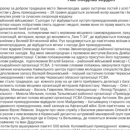
ороку за доброю традицією місто Звенигородка щиро зустрічає гостей з усієї
истви у День прикордонника – 28 травня додається зелений колір кашкетів і бе
инулих років та сучасних охоронців кордону.
айонний військкомат. Сьогодні тут відбувається зустріч прикордонників різни
уртках наших побратимів сяють ордени і медалі, якими вони по праву мають 
ідзначений їхній ратний труд.
рочиста колона, головуючими якої є керівники місцевого самоврядування, пре
рганізацій, ветерани, крокує до монумента „Танк Т-34”, де відбувається покладан
агиблим у Великій Вітчизняній війні. Рух продовжується до пам’ятника воїнам-
венигородщини, де відбудеться мітинг з нагоди Дня прикордонника.
ітинг відкрив Олександр Антонюк – голова Звенигородської районної організаці
рочистих заходів. Від імені звенигородчан з промовою виступив Василь Довбу
айдержадміністрації. Своїми побажаннями на адресу присутніх його підтрима
олови райради, підполковник Віталій Береза – районний військовий комісар і 
іськрайонної організації УСВА. З теплими словами побажань звернулися підп
омічник начальника Навчального центру підготовки молодших спеціалістів Де
ідполковник запасу Валерій Вишневський – перший заступник голови Черкаської
рикордонників і член активу Черкаської обласної організації УСВА.
же стало традицією, що кожного року на це свято прибувають делегації з бага
чолюють голови місцевих організацій ветеранів Афганістану: Уманську – Олег З
курко, Маньківську – Василь Гаврилюк, Моностирищанську – Леонід Продиус, Ж
ального – Микола Мельник, голова Тальнівської районної організації «Прикорд
ідсумовує мітинг голова місцевої організації УСВА Олександр Антонюк. Він до
етерани-прикордонники відвідали село Майданівку – батьківщину старшого с
ідважного прикордонника, який загинув на Афганській війні. Біля пам’ятника на
амою Вірою Яківною. Згадали про свою службу з Василем уманчанин Олексій 
кі разом з ним воювали в Кіркинській десантно-штурмовій маневреній групі при
 знову в путь. Делегація їде в Озірну та Вельхівець, де покояться вічним сном 
равченко та Іван Дідусенко.
 потім було вшанування пам’яті 500 воїнів Коломийської прикордонної коменда