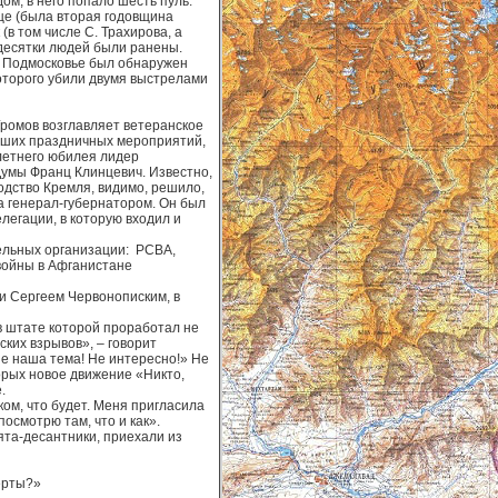
м, в него попало шесть пуль.
ище (была вторая годовщина
в том числе С. Трахирова, а
десятки людей были ранены.
 в Подмосковье был обнаружен
оторого убили двумя выстрелами
ромов возглавляет ветеранское
едших праздничных мероприятий,
летнего юбилея лидер
умы Франц Клинцевич. Известно,
одство Кремля, видимо, решило,
а генерал-губернатором. Он был
елегации, в которую входил и
ельных организации: РСВА,
войны в Афганистане
ки Сергеем Червонописким, в
в штате которой проработал не
ских взрывов», – говорит
Не наша тема! Не интересно!» Не
орых новое движение «Никто,
.
ком, что будет. Меня пригласила
осмотрю там, что и как».
ята-десантники, приехали из
ерты?»