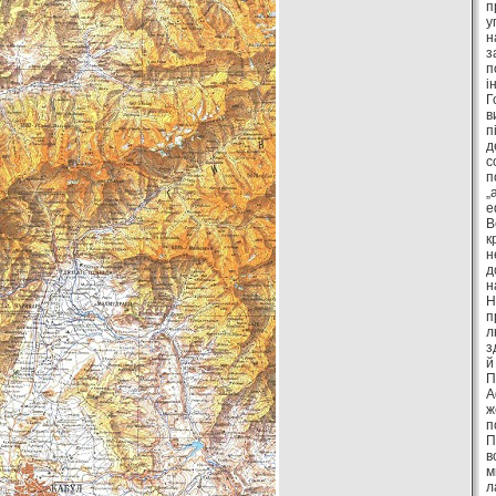
п
у
н
з
п
і
Г
в
п
д
с
п
„
е
В
к
н
д
н
Н
п
л
з
й
П
А
ж
п
П
в
м
л