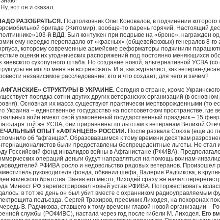
 Знаю!
 Ну, вот он и сказал.
АДО РАЗОБРАТЬСЯ.
Подполковник Олег Коновалов, в подчинении которого 
эромобильной бригаде (Житомир), вообще-то парень горячий. Настоящий дес
полтиннике»103-й ВДД. Был контужен при подрыве на «броне», награжден ор
рмии ему нередко перепадало от «красных» (общевойсковых) генералов 8-го 
орпуса, которому современные армейские реформаторы подчинили парашютн
есткие оценки их угоднических распоряжений под постоянно меняющихся об
з киевского сухопутного штаба. Но создание новой, альтернативной УСВА (со
труктуры не могло меня не встревожить. И я, как журналист, как ветеран-дес
ровести независимое расследование: кто и что создает, для чего и зачем?
АФГАНСКИЕ» СТРУКТУРЫ В УКРАИНЕ.
Сегодня в стране, кроме Украинског
уществует порядка сотни других других ветеранских организаций (в основном
ровня). Основная их масса существуют практически мертворожденными (то есть
то Украина – единственное государство на постсоветском пространстве, где 
окальных войн имеют свой узаконенный государственный праздник – 15 феврал
лагодаря той же УСВА, они приравнены по льготам к ветеранам Великой Оте
ЕЧАЛЬНЫЙ ОПЫТ «АФГАНЦЕВ» РОССИИ.
После развала Союза (еще до пе
спомнило об "афганцах". Образовавшимся к тому времени десяткам разрозне
нтернационалистов были предоставлены беспрецедентные льготы. Не стал и
оду Российский фонд инвалидов войны в Афганистане (РФИВА). Предполагало
оммерческих операций деньги будут направляться на помощь воинам-инвалид
уководителей РФИВА росло и недовольство рядовых ветеранов. Произошел р
аместитель руководителя фонда, обвинил шефа, Валерия Радчикова, в крупн
деи воинского братства. Заняв его место, Лиходей сразу же начал перерегис
ода Минюст РФ зарегистрировал новый устав РФИВА. Поторжествовать вслас
далось: в тот же день он был убит вместе с охранником радиоуправляемым ф
лектрощита подъезда. Сергей Трахиров, преемник Лиходея, на похоронах пок
чередь В. Радчикова, ставшего к тому времени главой новой организации – Р
оенной службы (РОФИВС), настала через год после гибели М. Лиходея. Его вм