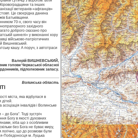
рівній сутичці з ворогом. Біля
, Кіровоградщини та інших
анізації ветеранів-«афганців»
товп. Це своєрідна данина
жів Батьківщини.
ником 70-х, свого часу він
онопрапорного західного
 багато доброго сказано про
атській шинелі» у виконанні хору
навці військово-патріотичних
ій Вишневський.
тську кашу. А поруч, з автотраси
Валерій ВИШНЕВСЬКИЙ,
пник голови Черкаської обласної
ордонників, підполковник запасу.
Волинська область
ТІ
сті міста, яка відбулася в
 дітей.
 асоціація інвалідів і Волинське
– до Бога”. Тоді зустріч
ння Богу в якості духовних
рянами, хіба що з особливим
кільки без Бога не буває миру,
м логічно, що до розмови були
ія-Побєдоносця м. Луцька