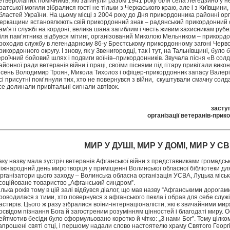
етверолапих помічників, які загинули разом 1941 року біля села Легедзино у не
ратської могили зібралися гості не тільки з Черкаського краю, але і з Київщини
бластей України. На цьому місці з 2004 року до Дня прикордонника районні орг
еркащини встановлюють свій прикордонний знак – радянський прикордонний с
ам’яті службі на кордоні, велика шана загиблим і честь живим захисникам рубе
іля пам’ятника відбувся мітинг, організований Миколою Мельником – прикордон
роходив службу в легендарному 86-у Брестському прикордонному загоні Черв
рикордонного округу. І знову, як у Звенигородці, так і тут, на Тальнівщині, було
ероїчний бойовий шлях і подвиги воїнів–прикордонників. Звучала пісня «В солд
айонної ради ветеранів війни і праці, своїми піснями під гітару привітали вико
ісень Володимир Троян, Микола Тихолоз і офіцер-прикордонник запасу Валер
сі присутні пом’янули тих, хто не повернувся з війни, скуштували смачну солда
се долинали привітальні сигнали автівок.
засту
організації ветеранів-прик
МИР У ДУШІ, МИР У ДОМІ, МИР У СВІ
аку назву мала зустріч ветеранів Афганської війни з представниками громадсько
іжнародний день миротворця у приміщенні Волинської обласної бібліотеки для
рганізатори цього заходу – Волинська обласна організація УСВА, Луцька міська
соційоване товариство „Афганський синдром”.
ілька років тому в цій залі відбувся діалог, що мав назву “Афганськими дорогами 
роводилася з тими, хто повернувся з афганського пекла і обрав для себе служі
астирів. Цього ж разу зібралися воїни-інтернаціоналісти, які є звичайними ми
освідом пізнання Бога й загостреним розумінням цінностей і благодаті миру. Ос
ейтмотив бесіди було сформульовано коротко й чітко: „З нами Бог”. Тому цілко
апрошені святі отці, і першому надали слово настоятелю храму Святого Георг