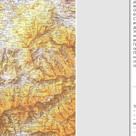
д
м
О
К
С
в
д
У
я
м
Г
о
П
н
с
с
Т
–
–
–
н
–
–