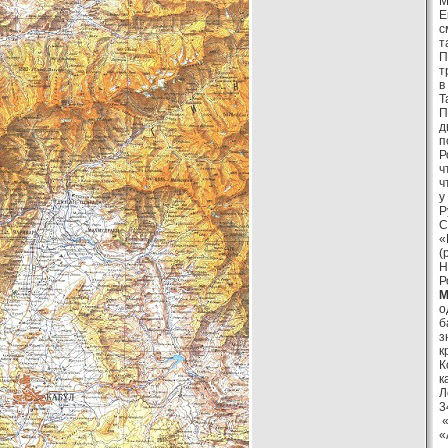
М
Е
с
т
П
т
в
Т
П
д
п
Р
ч
ч
у
Р
С
«
(
Н
Р
М
о
б
з
к
К
к
Л
3
«
«