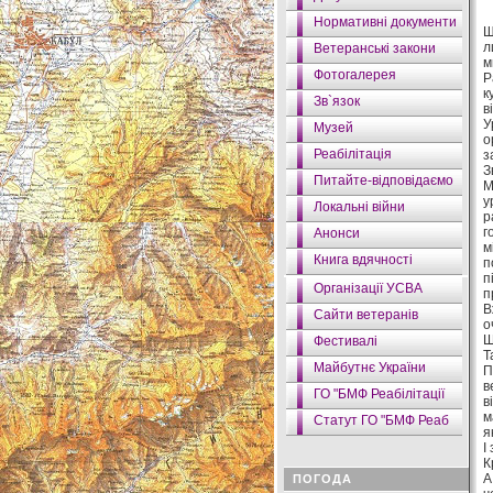
Нормативні документи
Щ
л
Ветеранські закони
м
Фотогалерея
Р
к
Зв`язок
в
У
Музей
о
Реабілітація
з
З
Питайте-відповідаємо
М
у
Локальні війни
р
г
Анонси
м
Книга вдячності
п
п
Організації УСВА
п
В
Сайти ветеранів
о
Ш
Фестивалі
Т
Майбутнє України
П
в
ГО "БМФ Реабілітації
в
м
Статут ГО "БМФ Реаб
я
І
К
А
ПОГОДА