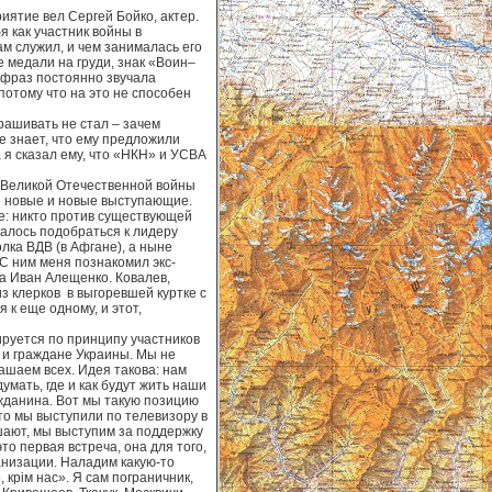
ятие вел Сергей Бойко, актер.
я как участник войны в
ам служил, и чем занималась его
 медали на груди, знак «Воин–
 фраз постоянно звучала
потому что на это не способен
рашивать не стал – зачем
е знает, что ему предложили
 я сказал ему, что «НКН» и УСВА
 Великой Отечественной войны
се новые и новые выступающие.
е: никто против существующей
далось подобраться к лидеру
лка ВДВ (в Афгане), а ныне
С ним меня познакомил экс-
а Иван Алещенко. Ковалев,
з клерков в выгоревшей куртке с
 к еще одному, и этот,
ируется по принципу участников
 и граждане Украины. Мы не
ашаем всех. Идея такова: нам
думать, где и как будут жить наши
ажданина. Вот мы такую позицию
 то мы выступили по телевизору в
шают, мы выступим за поддержку
о первая встреча, она для того,
анизации. Наладим какую-то
крім нас». Я сам пограничник,