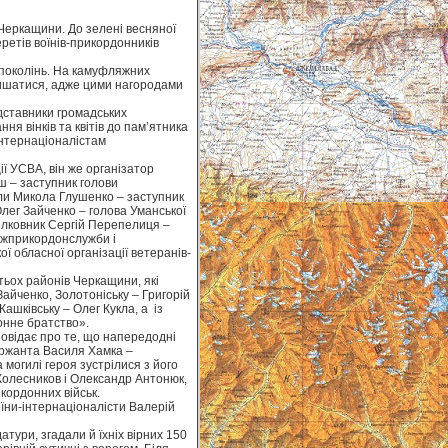
 Черкащини. До зелені весняної
ретів воїнів-прикордонників
х поколінь. На камуфляжних
пишатися, адже цими нагородами
дставники громадських
ня вінків та квітів до пам’ятника
інтернаціоналістам
ї УСВА, він же організатор
ш – заступник голови
ли Микола Глушенко – заступник
Олег Зайченко – голова Уманської
олковник Сергій Перепелиця –
ржприкордонслужби і
 обласної організації ветеранів-
тьох районів Черкащини, які
айченко, Золотоніську – Григорій
ашківську – Олег Кукла, а із
онне братство».
повідає про те, що напередодні
ержанта Василя Хамка –
 могилі героя зустрілися з його
Колесников і Олександр Антонюк,
кордонних військ.
воїни-інтернаціоналісти Валерій
тури, згадали й їхніх вірних 150