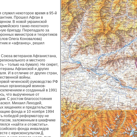
я служил некоторое время в 95-й
антник. Прошел Афган в
деном. В новой украинской
армейского танко-пехотного
ую бригаду. Перепадало за
оронных министров и теоретиков
 слов Олега Коновалова)
антник и «афганец», решил
о Союза ветеранов Афганистана,
 регионального и местного
 – только на бумаге). Не секрет,
ветераны Афганской и других
я. И в отличие от других стран,
чественной войны.
рвой чеченской) руководство РФ
нных организаций воинов-
сключением и созданный в 1991
сь, что вырученные от
ам. С ростом благосостояния
аскол. Михаил Лиходей,
ых хищениях и предательстве
трацию фонда и 10 ноября 1994
ть победой реформатору не
угасом, заложенным в шкафчике
лялся «найти и отомстить».
оссийского фонда инвалидов
есте с юрисконсультом Д.