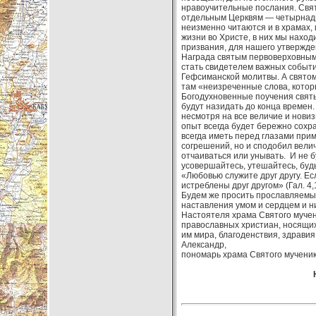
нравоучительные послания. Свят
отдельным Церквям — четырнадца
неизменно читаются и в храмах, 
жизни во Христе, в них мы нахо
призвания, для нашего утвержде
Награда святым первоверховным
стать свидетелем важных событи
Гефсиманской молитвы. А святом
там «неизреченные слова, которы
Богодухновенные поучения святы
будут назидать до конца времен. 
несмотря на все величие и новиз
опыт всегда будет бережно сохр
всегда иметь перед глазами прим
согрешений, но и сподобил вели
отчаиваться или унывать. И не б
усовершайтесь, утешайтесь, будь
«Любовью служите друг другу. Ес
истреблены друг другом» (Гал. 4,
Будем же просить прославляемых
наставления умом и сердцем и 
Настоятеля храма Святого мучен
православных христиан, носящи
им мира, благоденствия, здравия
Александр,
пономарь храма Святого мученик