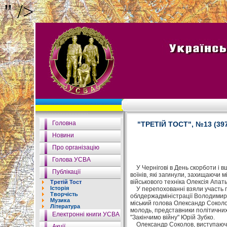
" />
Головна
"ТРЕТІЙ ТОСТ", №13 (397
Новини
Про організацію
Голова УСВА
У Чернігові в День скорботи і в
Публікації
воїнів, які загинули, захищаючи 
військового техніка Олексія Апать
Третій Тост
Історія
У перепохованні взяли участь пре
Творчість
облдержадміністрації Володимир 
Музика
міський голова Олександр Соколов
Література
молодь, представники політичних 
Електронні книги УСВА
"Закінчимо війну" Юрій Зубко.
Олександр Соколов, виступаючи п
Акції