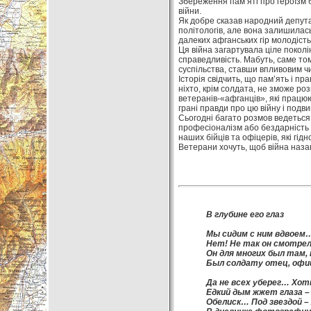
Збереження пам’яті про героїзм б
війни.
Як добре сказав народний депутат
політологів, але вона залишилас
далеких афганських гір молодість,
Ця війна загартувала ціле покол
справедливість. Мабуть, саме том
суспільства, ставши впливовим чи
Історія свідчить, що пам’ять і пр
ніхто, крім солдата, не зможе ро
ветеранів-«афганців», які працю
грані правди про цю війну і подви
Сьогодні багато розмов ведеться 
професіоналізм або бездарність ві
наших бійців та офіцерів, які гід
Ветерани хочуть, щоб війна наза
В глубине его глаз
Мы сидим с ним вдвоем…
Нет! Не так он смотрел 
Он для многих был там,
Был солдату отец, офи
Да не всех уберег… Хоть
Едкий дым жжет глаза –
Обелиск… Под звездой 