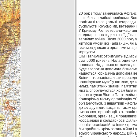
20 років тому закінчилась Афганс
інші, більш глибокі проблеми. Во
політичні та соціальні негаразди 
суспільстві існуємо ми, ветерани 
У Кривому Розі ветерани-«афганц
згодом розповсюдила свої дії на в
загиблих воїнів. Після 2000 року 
житлові умови всі «афганці», які
взаємовідносин з органами місце
корпусом.
Сім’ї загиблих отримують від міс
сумі 5000 гривень. Налагоджено л
поляна». Надається можлива допо
буде зворотня допомога бізнесмен
надається юридична допомога вете
Воїни-інтернаціоналісти проводят
організували музеї у школах, де 
кілька пам’ятних знаків і пам’ятн
міста, споруджується храм біля нь
започаткував Віктор Пантелеймо
Криворізьку міську організацію У
об’єднуються. З ініціативи «афга
до складу якого входять також ор
низового», організації ветеранів 
охоронців, організація працівник
координації й солідарності діяльн
членів організацій та інших гром
Ми пройшли крізь вогонь війни і 
всього українського народу. Війн