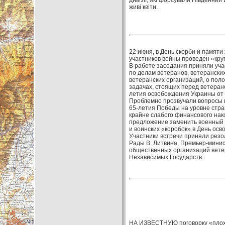
дивізії, які форсували Південний 
живі квіти.
22 июня, в День скорби и памят
участников войны проведен «круг
В работе заседания приняли уча
по делам ветеранов, ветерански
ветеранских организаций, о пол
задачах, стоящих перед ветеран
летия освобождения Украины от 
Проблемно прозвучали вопросы и
65-летия Победы на уровне стран
крайне слабого финансового нак
предложение заменить военный 
и воинских «коробок» в День осв
Участники встречи приняли рез
Рады В. Литвина, Премьер-минис
общественных организаций ветер
Независимых Государств.
НА ИЗВЕСТНУЮ поговорку «плох то