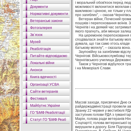
і моральний обов'язок перед люд
Документи
можливості вклонитися могилам сво
важливою і цінною, не тільки у п
Нормативні документи
про загиблих", – сказав Чернігівс
Ветеран війни, Почесний громад
Ветеранські закони
пошуків і перепоховання воїнів. 
Чернігів і на деякий час затримал
Фотогалерея
якого прагнуть, аби менше залиш
Зв`язок
На церемонію перепоховання при
сподівалася знайти батькову моги
Музей
думала, що так само хтось кладе к
батькову могилу", – сказала вона.
Реабілітація
Заупокійну за загиблими відслуж
Питайте-відповідаємо
Чернігові. Військовослужбовці те
Чернігівського училища Державн
Локальні війни
Також у Чернігові відбулося трад
і на Меморіалі Слави.
Анонси
Книга вдячності
Організації УСВА
Сайти ветеранів
Фестивалі
Масові заходи, присвячені Дню ск
Майбутнє України
райдержадміністрацїі провели авт
Зранку 22 червня у вестибюлі РД
ГО "БМФ Реабілітації
заступник голови РДА з гуманітар
Марін, голова ради ветеранів Ні
Статут ГО "БМФ Реаб
Соцпартії, голова ветеранської о
вирушили в дорогу. Біля Підгород