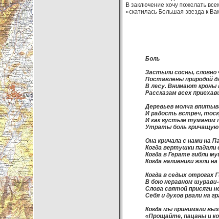
В заключение хочу пожелать все
«скатилась Большая звезда к В
Боль
Застыли сосны, словно
Поставлены природой д
В лесу. Внимают кроны
Рассказам всех приехав
Деревьев молча впиты
И радость встреч, тоск
И как густым туманом
Утраты боль кричащую
Она кричала с нами на 
Когда вертушки падали 
Когда в Герате гибли м
Когда наливники жгли на
Когда в седых отрогах 
В бою неравном шурави
Слова святой присяги н
Себя и духов рвали на г
Когда мы принимали вызо
«Прощайте, пацаны и ко