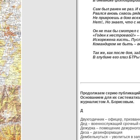
В дневнике фотографии
Сам был ранен не раз. И 
Рвался вновь сквозь ря
Не прикроешь в бою всех
Нет!.. Но знает, что с н
Он не так бы смотрел с 
«Годен к нестроевой!» --
Искорежена кисть.. Пус
Командиром не быть – 
Так же, как после боя, з
В глубине его глаз БТР
Продолжаем серию публикаций
Основанием для их систематиз
журналистом А. Борисовым.
Д
Двухгодичник – офицер, призванн
Дед – военнослужащий срочный 
Дежурка – помещение дежурного
Деза – дезинформация
Дембельнуться – уволиться в зап