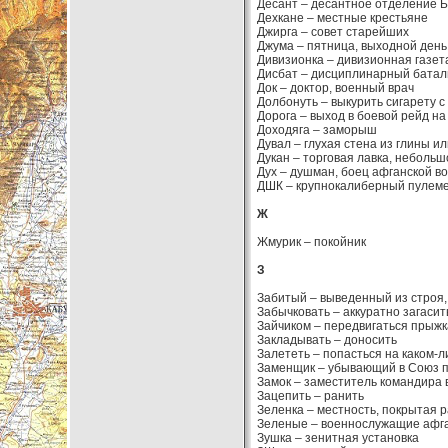
Десант – десантное отделение 
Дехкане – местные крестьяне
Джирга – совет старейших
Джума – пятница, выходной день
Дивизионка – дивизионная газет
Дисбат – дисциплинарный батал
Док – доктор, военный врач
Долбонуть – выкурить сигарету с
Дорога – выход в боевой рейд на
Доходяга – заморыш
Дувал – глухая стена из глины 
Дукан – торговая лавка, неболь
Дух – душман, боец афганской в
ДШК – крупнокалиберный пулеме
Ж
Жмурик – покойник
З
Забитый – выведенный из строя
Забычковать – аккуратно загаси
Зайчиком – передвигаться прыжк
Закладывать – доносить
Залететь – попасться на каком-
Заменщик – убывающий в Союз п
Замок – заместитель командира 
Зацепить – ранить
Зеленка – местность, покрытая 
Зеленые – военнослужащие афга
Зушка – зенитная установка