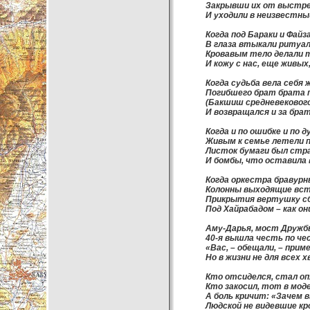
Закрывши их от выстрел
И уходили в неизвестны
Когда под Бараки и Файз
В глаза втыкали ритуа
Кровавым тело делали 
И кожу с нас, еще живых,
Когда судьба вела себя 
Погибшего брат брата 
(Бакшиш средневекового
И возвращался и за бра
Когда и по ошибке и по д
Живым к семье летели п
Листок бумаги был стр
И бомбы, что оставила 
Когда оркестра бравур
Колонны выходящие вст
Прикрытия вертушку с
Под Хайрабадом – как он
Аму-Дарья, мост Дружбы
40-я вышла честь по че
«Вас, – обещали, – прим
Но в жизни не для всех 
Кто отсиделся, стал оп
Кто закосил, тот в моде
А боль кричит: «Зачем 
Людской не видевшие кр