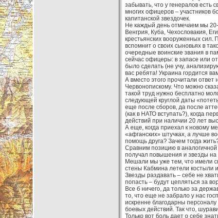
забывать, что у генералов есть с
многих офицеров – участников бо
капитанской звездочек.
Не каждый день отмечаем мы 20-
Венгрия, Куба, Чехословакия, Ег
крестьянских вооруженных сил. П
вспомнит о своих сыновьях в та
очередные воинские звания в пам
сейчас офицеры: в запасе или от
было сделать (не учу, анализиру
вас ребята! Украина гордится ва
А вместо этого прочитали ответ
Червонопискому. Что можно сказ
такой труд нужно бесплатно молок
следующей круглой даты «потеть»
еще после сборов, да после аттес
(как в НАТО вступать?), когда пе
действий при наличии 20 лет выс
А еще, когда приехал к новому м
«афганских» штучках, а лучше во
помощь друга? Зачем тогда жить
Сравним позицию в аналогичной 
получал повышения и звезды на
Мешали мы уже тем, что имели св
стены Кабмина летели костыли 
Звезды раздавать – себе не хвати
попасть – будут цепляться за во
Все б ничего, да только за держ
то, что еще не забрало у нас го
искренне благодарны персоналу г
боевых действий. Так что, шурави
Только вот боль дает о себе знат