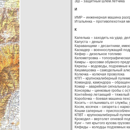
ЗШ – защитный шлем летчика
И
ИМР – инженерная машина разг
Итальянка – противопехотная ми
К
Капелька – заходить на удар, д
Капуста – деньги
Караванщики – десантники, имею
Каскадер – военнослужащий под
Кефир – дизельное топливо
Километровка – топографическая
Кимры – кросовки обувного пред
Кяризы – водоводы, подземные 
Кишмишовка – самодельный алко
Колючка – колючая проволока
КПП – крупнокалиберный пулеме
Командор, камондора – обращен
Комар – аварийная сигнальная 
Консервы – цинковые гробы с ос
Контейнер летающий – тяжелый 
Коробочка – боевая машина пехо
Косить – отлынивать от службы, 
Косяк, косячок – сигарета с нарк
Кошки саперные – приспособлени
КПВТ – крупнокалиберный пулем
Крокодил – вертолет огневой по
Кунг – тип крытого кузова грузов
Кяфиды – колодцы подземных ка