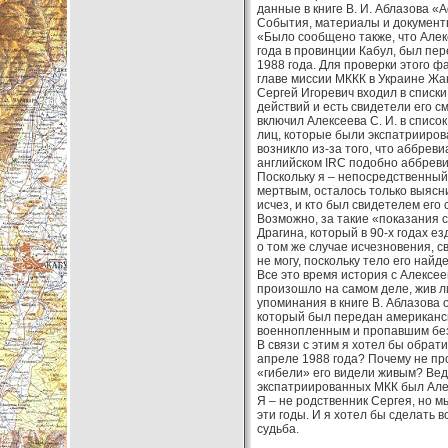
данные в книге В. И. Аблазова «
События, материалы и документ
«Было сообщено также, что Алекс
года в провинции Кабул, был пе
1988 года. Для проверки этого 
главе миссии МККК в Украине Жа
Сергей Игоревич входил в списки
действий и есть свидетели его 
включил Алексеева С. И. в список
лиц, которые были экспатрииро
возникло из-за того, что аббре
английском IRC подобно аббреви
Поскольку я – непосредственный 
мертвым, осталось только выясни
исчез, и кто был свидетелем его 
Возможно, за такие «показания 
Драгина, который в 90-х годах ез
о том же случае исчезновения, с
не могу, поскольку тело его найд
Все это время история с Алексее
произошло на самом деле, жив л
упоминания в книге В. Аблазова о
который был передан американск
военнопленным и пропавшим без 
В связи с этим я хотел бы обрати
апреле 1988 года? Почему не про
«гибели» его видели живым? Ведь
экспатриированных МКК был Алекс
Я – не родственник Сергея, но м
эти годы. И я хотел бы сделать 
судьба.