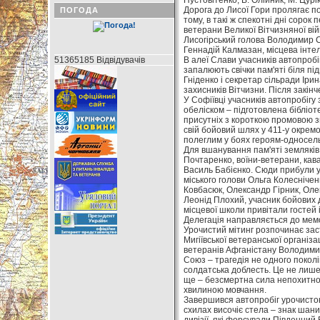
Пустовітенко, В. Олійник, М. Цурік
Дорога до Лисої Гори пролягає пов
ПОГОДА
тому, в такі ж спекотні дні сорок
ветерани Великої Вітчизняної ві
Лисогірський голова Володимир Сп
Геннадій Калмазан, місцева інтел
51365185 Відвідувачів
В алеї Слави учасників автопробі
запалюють свічки пам'яті біля п
Гніденко і секретар сільради Ір
захисників Вітчизни. Після закін
У Софіївці учасників автопробігу
обеліском – підготовлена бібліот
присутніх з короткою промовою зв
свій бойовий шлях у 411-у окремо
полеглим у боях героям-односель
Для вшанування пам'яті земляків 
Почтаренко, воїни-ветерани, кав
Василь Бабієнко. Сюди прибули у
міського голови Ольга Колесніченк
Ковбасюк, Олександр Гірник, Оле
Леонід Плохий, учасник бойових 
місцевої школи привітали гостей і
Делегація направляється до мемо
Урочистий мітинг розпочинає зас
Мигіївської ветеранської організ
ветеранів Афганістану Володимир
Союз – трагедія не одного поколін
солдатська доблесть. Це не лише 
ще – безсмертна сила непохитно
хвилиною мовчання.
Завершився автопробіг урочистою 
схилах височіє стела – знак шани