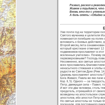
Развал, раскол и револю
Живем и трудимся, что н
Вновь кто-то с упоенье
А боль опять: «Обидно з
Уже почти год на территории го
Святого мученика и целителя Ио
поминаются погибшие на полях с
вспомнить о боевых действиях, гд
Второй месяц лета ознаменован 
который христиане отмечают 12 
подвижников прославляет в этот
вселенныя учителие». Почему с
первоверховными? Господь повеле
Несомненно, все святые апостол
всех прославились благовестием 
ненасытного стяжания и злобы о
радости во Святом Духе (Рим. 14,
Церковь прославляет апостола П
Бога Живаго; Павла же яко паче
Кор. II, 5). Одного — за твердос
Петр; движущая сила – Павел; тот
И вот эти два человека, столь тя
предатель, отрекшийся от своег
возведены на апостольское служ
апостолов, ибо апостол Петр воз
Но святые апостолы не только бл
посещали, для постоянного руко