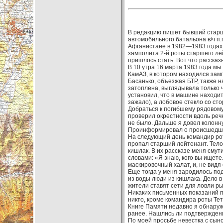
В редакцию пишет бывший старши
автомобильного батальона в/ч п.
Афганистане в 1982—1983 годах.
замполита 2-й роты старшего ле
пришлось стать. Вот что рассказ
В 10 утра 16 марта 1983 года м
КамАЗ, в котором находился зам
Басанько, объезжая БТР, также н
затоплена, выглядывала только 
установил, что в машине находит
зажало), а лобовое стекло со ст
Добраться к погибшему рядовому с
проверил окрестности вдоль речк
не было. Дальше я довел колонн
Проинформировал о происшедше
На следующий день командир рот
пропал старший лейтенант. Тел
кишлак. В их рассказе меня смут
словами: «Я знаю, кого вы ищете
маскировочный халат, и, не видя 
Еще тогда у меня зародилось под
из воды люди из кишлака. Дело в
жители ставят сети для ловли ры
Никаких письменных показаний п
никто, кроме командира роты Тет
Книге Памяти недавно я обнаружи
ранее. Нашлись ли подтвержден
По моей просьбе невестка с сын