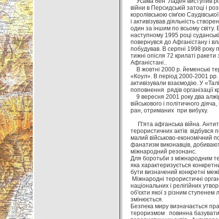
Усама бен Ладен виступив різк
війни в Персидській затоці і ро
королівською сім'єю Саудівсько
і активізував діяльність створ
один за іншим по всьому світу.
наступному 1995 році суданські
повернувся до Афганістану і вла
побудував. В серпні 1998 року 
тижні опісля 72 крилаті ракет
Афганістані..
В жовтні 2000 р. йеменські те
«Коул». В період 2000-2001 рр.
активізували взаємодію. У «Тал
поповнення рядів організації 
9 вересня 2001 року два алжір
військового і політичного діяч
ран, отриманих при вибуху.
П'ята афганська війна. Антитер
терористичних актів відбувся 
малий військово-економічний по
фанатизм виконавців, добивают
міжнародний резонанс.
Для боротьби з міжнародним те
яка характеризується конкретни
бути визначений конкретні межі
Міжнародні терористичні органі
національних і релігійних утво
об'єкти якої з різним ступенем
змінюється.
Безпека миру визначається пра
тероризмом повинна базуватися