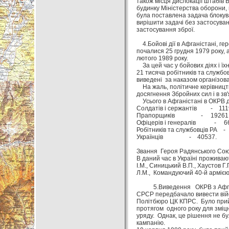
також місця дислокації штабів 
будинку Міністерства оборони, 
була поставлена задача блокува
вирішити задачі без застосуван
застосування зброї.
4.Бойові дії в Афганістані, гер
почалися 25 грудня 1979 року, 
лютого 1989 року.
За цей час у бойових діях і їх
21 тисяча робітників та службо
виведені за наказом організов
На жаль, політичне керівництв
досягнення Збройних сил і в зв
Усього в Афганістані в ОКРВ д
Солдатів і сержантів - 11
Прапорщиків - 19261
Офіцерів і генералів - 6
Робітників та службовців РА -
Українців - 40537.
Звання Героя Радянського Союз
В даний час в Україні проживают
І.М., Синицький В.П., Хаустов Г
Л.М., Командуючий 40-й армією (
5.Виведення ОКРВ з Афганіст
СРСР передбачало вивести війс
Політбюро ЦК КПРС. Було прийн
протягом одного року для зміцн
уряду. Однак, це рішення не бу
кампанію.