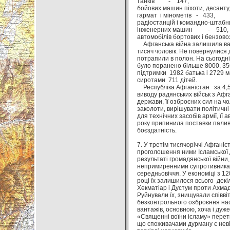
танків - 147,
бойових машин піхоти, десанту
гармат і мінометів - 433,
радіостанцій і командно-штаб
інженерних машин - 510,
автомобілів бортових і бен
Афганська війна залишила важк
тисяч чоловік. Не повернулися д
потрапили в полон. На сьогодніш
було поранено більше 8000, 356
підтримки 1982 батька і 2729 ма
сиротами 711 дітей.
Республіка Афганістан за 4,5 р
виводу радянських військ з Афга
держави, її озброєних сил на ч
заколоти, вирішувати політичні 
для технічних засобів армії, її а
року припинила поставки палива
боєздатність.
7. У третім тисячоріччі Афганіс
проголошення ними Ісламської
результаті громадянської війни,
непримиренними супротивниками
середньовіччя. У економіці з 1
році їх залишилося всього декі
Хекматіар і Дустум проти Ахмад
Руйнували їх, знищували співві
безконтрольного озброєння нас
вантажів, основною, хоча і ду
«Священні воїни ісламу» перет
що споживачами дурману є неві