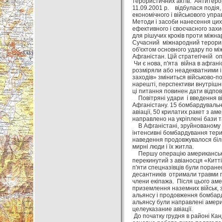
терористичних актів. Антитеро
11.09.2001 р. відбулася подія,
економічного і військового упр
Методи і засоби нанесення цих 
ефективного і своєчасного захи
для рішучих кроків проти міжн
Сучасний міжнародний тероризм
об'єктом основного удару по 
Афганістан. Цій стратегічній о
Чи є нова, п'ята війна в афгані
розміряли або неадекватними і 
заходів» зміниться військово-по
нарешті, перспективи внутрішнь
ці питання повинен дати відпові
Повітряні удари і введення вій
Афганістану. 15 бомбардувальн
авіації, 50 крилатих ракет з а
направлено на укріплені бази та
В Афганістані, зруйнованому ві
інтенсивні бомбардування терит
наведення продовжувалося біль
мирні люди і їх житла.
Першу операцію американські к
перекинутий з авіаносця «Китті
п'яти спецназівців були поране
десантників отримали травми п
члени екіпажа. Після цього ам
приземлення наземних військ, з
альянсу і продовження бомбарду
альянсу були направлені амери
целеуказание авіації.
До початку грудня в районі Кан