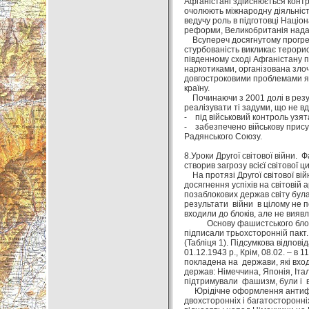
Афганістані здійснюється контр
очолюють міжнародну діяльність
ведучу роль в підготовці Націо
реформи, Великобританія надає 
Всупереч досягнутому прогрес
стурбованість викликає терорис
південному сході Афганістану 
наркотиками, організована зло
довгостроковими проблемами як
країну.
Починаючи з 2001 долі в резул
реалізувати ті задуми, що не в
- під військовий контроль узят
- забезпечено військову прису
Радянського Союзу.
8.Уроки Другої світової війни. 
створив загрозу всієї світової ци
На протязі Другої світової війн
досягнення успіхів на світовій 
позаблокових держав світу була 
результати війни в цілому не п
входили до блоків, але не виявл
Основу фашистського блоку дер
підписали трьохсторонній пакт
(Табліця 1). Підсумкова відпов
01.12.1943 р., Крім, 08.02. – в 1
покладена на держави, які вход
держав: Німеччина, Японія, Італ
підтримували фашизм, були і в
Юрідічне оформлення антифашис
двохсторонніх і багатосторонніх