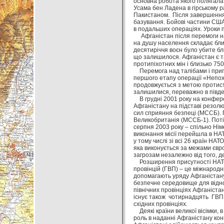
основна робота якого полягала в
Усама бен Ладена в гірському р
Пакистаном. Після завершення о
базування. Бойові частини США
в подальших операціях. Уроки
Афганістан після перемоги над
на душу населення складає близ
десятиріччя воєн було убите бл
що залишилося. Афганістан є та
протипіхотних мін і близько 75
Перемога над талібами і припи
першого етапу операції «Непох
продовжується з метою протист
залишилися, переважно в півден
В грудні 2001 року на конфере
Афганістану на підставі резо
сил сприяння безпеці (МССБ). 
Великобританія (МССБ-1). Потім
серпня 2003 року – спільно Нім
виконання місії перейшла в НАТ
у тому числі зі всі 26 країн Н
яка виконується за межами євро
загрозам незалежно від того, д
Розширення присутності НАТО 
провінцій (ГВП) – це міжнародні
допомагають уряду Афганістану
безпечне середовище для відно
північних провінціях Афганістан
існує також чотирнадцять ГВП, 
східних провінціях.
Деякі країни великої вісімки, в
роль в наданні Афганістану кон