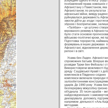
усередині одного етносу (пушту
позбавлений права зовнішніх ст
Афганістану з Пакистаном, яка
Афганістаном; по результатах 3
афганської війни, вивіду радянс
руйнувалася державність Афган
змогли дійти до згоди і протя
зброєю і боєприпасами, залиш
«Талібан» – це штучно створен
керованого режиму в Афганістан
було стати основою прогнозовано
військово-політичні кроки, які п
Підготовка терористів, найманц
формувань в інших державах поч
Афганістані, відновлення держа
регіоні і в світі.
Усама бен Ладен. Афганістан і 
спроможних батьків. Вперше він
розвідки Турки бен Фейзала і с
Використовуючи можливості буді
уряду Саудівської Аравії і з д
комплексів в Південно-східних 
комплекси включали природні гі
залізобетонними конструкціями
ударів. До 1990 року Усама бе
безперервну міжусобну гризню їх
об'єднала 35 тисяч арабів – ве
найдосвідченіших і саможертовн
декларувала допомогу, підтримк
напрямом діяльності «Аль-Каї
методами.