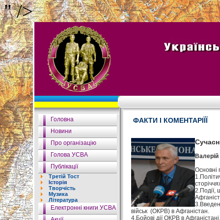
" />
Головна
ФАКТИ І КОМЕНТАРІЇЇ
Новини
Сучасні
Про організацію
Голова УСВА
Валерій
Публікації
Основні 
Третій Тост
1.Політи
Історія
сторіччях
Творчість
2.Події,
Музика
Афганіст
Література
3.Введен
Електронні книги УСВА
військ (ОКРВ) в Афганістан.
4.Бойові дії ОКРВ в Афганістані,
Акції