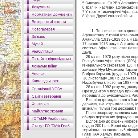
5.Виведення ОКРВ з Афганіста
Документи
6.Трагічні наслідки афганської 
7.У третім тисячоріччі Афганіст
Нормативні документи
8.Уроки Другої світової війни.
Ветеранські закони
Фотогалерея
1. Політичні перетворення А
Афганістану. У країні встанови
Зв`язок
Аманулла (1919-1929 рр.), Нади
17 липня 1973 року в Афганіста
Музей
система. Афганістан став нази
Реабілітація
Дауд.
29 квітня 1978 року після пер
Питайте-відповідаємо
Республікою Афганістан (ДРА). 
генерального секретаря ЦК Нар
Локальні війни
займали Нур Мухаммед Тараки (к
Анонси
Бабрак Кармаль (грудень 1979 р
30 листопаду 1987 р. держава 
Книга вдячності
Наджібулла (листопад 1987 – кв
28 квітня 1992 року моджахеди
Організації УСВА
Президентом у порядку прийнято
перейшла до Бурхануддіна Рабба
Сайти ветеранів
В період громадянської війни 
Фестивалі
державу, яка отримала назву І
визнали тільки три держави: Па
Майбутнє України
Після розгрому основних сил «
обидва державних формування, І
ГО "БМФ Реабілітації
Відповідно до рішень коференц
грудня 2001 р. в Бонні під егі
Статут ГО "БМФ Реаб
терміном повноважень 6 місяці
Главі ТАА Хаміду Кармалю.