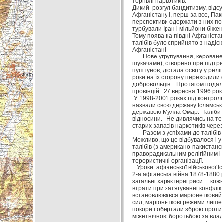
торгівлі наркотиків.
Дикий розгул бандитизму, відсу
Афганістану і, перш за все, Па
перспективи одержати з них по 
турбували Іран і мільйони біжен
Тому поява на півдні Афганістан
талібів було сприйнято з надіє
Афганістані.
Нове угрупування, кероване 
шукачами), створено при підтри
пуштунов, дістала освіту у рел
роки на їх сторону переходили 
добровольців. Протягом подаль
провінцій. 27 вересня 1996 рок
У 1998-2001 роках під контроле
назвали свою державу Ісламськи
державою Мулла Омар. Таліби д
відносини. Не дивлячись на те
старих запасів наркотиків чере
Разом з успіхами до талібів п
Можливо, що це відбувалося і у
талібів (з американо-пакистансь
праворадикальним релігійним і
терористичні організації.
Уроки афганської військової іс
2-а афганська війна 1878-1880 
загальні характерні риси: кожн
втрати при затягуванні конфлікту
встановлювався маріонетковий 
сил; маріонеткові режими лише
покори і обертали зброю проти
міжетнічною боротьбою за влад