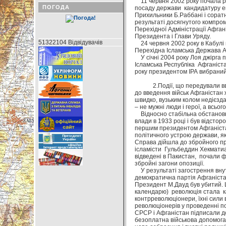
11 червня 2002 року почала ро
ПОГОДА
посаду держави кандидатуру ек
Прихильники Б.Раббані і сорат
результаті досягнутого компро
Перехідної Адміністрації Афган
Президента і Глави Уряду.
51322104 Відвідувачів
24 червня 2002 року в Кабулі 
Перехідна Ісламська Держава А
У січні 2004 року Лоя джірга 
Ісламська Республіка Афганіст
року президентом ІРА вибрани
2.Події, що передували введе
до введення військ Афганістан
швидко, вузьким колом недієзда
– не мужні люди і герої, а всь
Відносно стабільна обстановка
влади в 1933 році і був відсто
першим президентом Афганістан
політичного устрою держави, як
Справа дійшла до збройного пр
ісламісти Гульбеддин Хекматиар
відведені в Пакистан, почали фо
збройні загони опозиції.
У результаті загострення внут
демократична партія Афганіста
Президент М.Дауд був убитий. Ц
календарю) революція стала ка
контрреволюціонери, їхні сили 
революціонерів у проведенні по
СРСР і Афганістан підписали до
безоплатна військова допомога