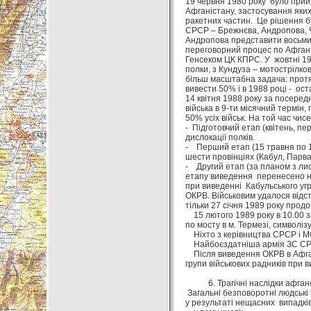
19 червня 1980 року було прий
Афганістану, застосування яких
ракетних частин. Це рішення бу
СРСР – Брежнєва, Андропова, Че
Андропова представити восьмим
переговорний процес по Афганіс
Генсеком ЦК КПРС. У жовтні 19
полки, з Кундуза – мотострілко
більш масштабна задача: протяг
вивести 50% і в 1988 році - ост
14 квітня 1988 року за посере
війська в 9-ти місячний термін
50% усіх військ. На той час чи
- Підготовчий етап (квітень, п
дислокації полків.
- Перший етап (15 травня по 15 
шести провінціях (Кабул, Парва
- Другий етап (за планом з лис
етапу виведення перенесено на
при виведенні Кабульського уг
ОКРВ. Військовим удалося відст
тільки 27 січня 1989 року прод
15 лютого 1989 року в 10.00 за
по мосту в м. Термезі, символі
Ніхто з керівництва СРСР і МО
Найбоєздатніша армія ЗС СРСР
Після виведення ОКРВ в Афгані
групи військових радників при 
6. Трагічні наслідки афгансь
Загальні безповоротні людські 
у результаті нещасних випадків