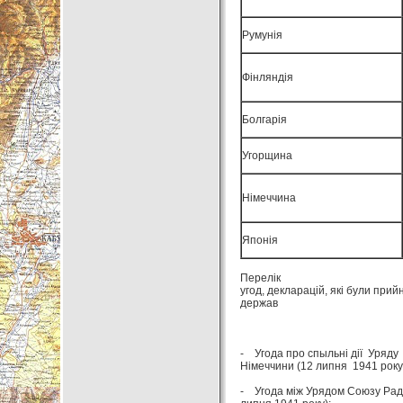
Румунія
Фінляндія
Болгарія
Угорщина
Німеччина
Японія
Перелік
угод, декларацій, які були при
держав
- Угода про спыльні дії Уряду 
Німеччини (12 липня 1941 року
- Угода між Урядом Союзу Радя