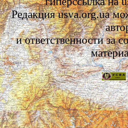
гиперссылка на us
Редакция usva.org.ua мо
авто
и ответственности за 
материа