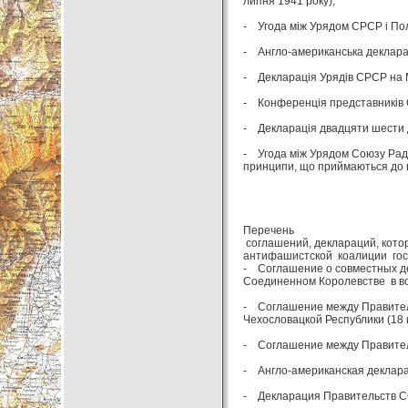
липня 1941 року);
- Угода між Урядом СРСР і Пол
- Англо-американська декларац
- Декларація Урядів СРСР на М
- Конференція представників СР
- Декларація двадцяти шести д
- Угода між Урядом Союзу Радя
принципи, що приймаються до вз
Перечень
соглашений, деклараций, кото
антифашистской коалиции гос
- Соглашение о совместных д
Соединенном Королевстве в во
- Соглашение между Правител
Чехословацкой Республики (18 
- Соглашение между Правитель
- Англо-американская декларац
- Декларация Правительств СС