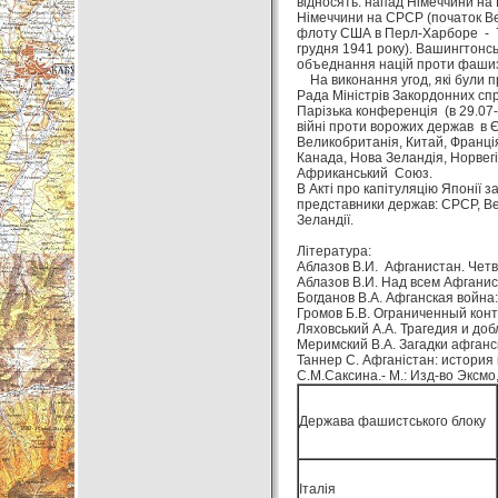
відносять: напад Німеччини на 
Німеччини на СРСР (початок Вел
флоту США в Перл-Харборе - 7 
грудня 1941 року). Вашингтонс
объеднання націй проти фашизм
На виконання угод, які були пр
Рада Міністрів Закордонних спр
Парізька конференція (в 29.07-
війні проти ворожих держав в 
Великобританія, Китай, Франція,
Канада, Нова Зеландія, Норвегі
Африканський Союз.
В Акті про капітуляцію Японії 
представники держав: СРСР, Вел
Зеландії.
Література:
Аблазов В.И. Афганистан. Четв
Аблазов В.И. Над всем Афганис
Богданов В.А. Афганская война:
Громов Б.В. Ограниченный конти
Ляховський А.А. Трагедия и доб
Меримский В.А. Загадки афганско
Таннер С. Афганістан: история
С.М.Саксина.- М.: Изд-во Эксмо, 
Держава фашистського блоку
Італія