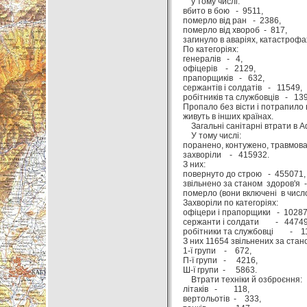
у тому числі:
вбито в бою - 9511,
померло від ран - 2386,
померло від хвороб - 817,
загинуло в аваріях, катастрофа
По категоріях:
генералів - 4,
офіцерів - 2129,
прапорщиків - 632,
сержантів і солдатів - 11549,
робітників та службовців - 139
Пропало без вісти і потрапило в
живуть в інших країнах.
Загальні санітарні втрати в Аф
У тому числі:
поранено, контужено, травмова
захворіли - 415932.
З них:
повернуто до строю - 455071,
звільнено за станом здоров'я 
померло (вони включені в числ
Захворіли по категоріях:
офіцери і прапорщики - 10287
сержанти і солдати - 44749
робітники та службовці - 1
З них 11654 звільнених за стан
1-ї групи - 672,
П-ї групи - 4216,
Ш-ї групи - 5863.
Втрати техніки й озброєння:
літаків - 118,
вертольотів - 333,