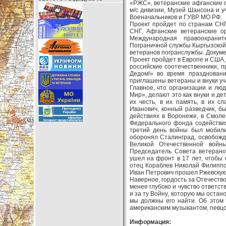
«РЖС», ветеранские афганские о
м/с дивизии, Музей Шансона и у
Военачальников и ГУВР МО РФ.
Проект пройдет по странам СНГ
СНГ, Афганские ветеранские о
Международная правоохранит
Пограничной службы Кыргызско
ветеранов погранслужбы. Докум
Проект пройдет в Европе и США,
российские соотечественники,
Дедом!» во время праздновани
приглашены ветераны и внуки уч
Главное, что организации и лю
Мир», делают это как внуки и де
их честь, в их память, в их с
Иванович, конный разведчик, б
действиях в Воронеже, в Смоле
Федерального фонда содействи
третий день войны был мобили
оборонял Сталинград, освобожд
Великой Отечественной войн
Председатель Совета ветерано
ушел на фронт в 17 лет, чтобы 
отец Кораблев Николай Филиппов
Иван Петрович прошел Ржевскую 
Наверное, гордость за Отечество,
менее глубоко и чувство ответс
и за ту Войну, которую мы остано
мы должны его найти. Об этом 
американским музыкантом, певц
Информация: