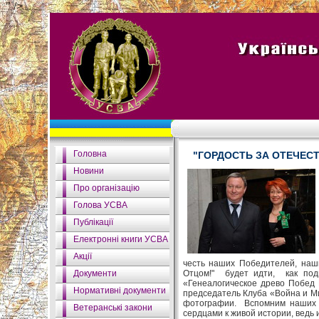
" />
Головна
"ГОРДОСТЬ ЗА ОТЕЧЕС
Новини
Про організацію
Голова УСВА
Публікації
Електронні книги УСВА
Акції
честь наших Победителей, наш
Документи
Отцом!" будет идти, как под
«Генеалогическое древо Побед 
Нормативні документи
председатель Клуба «Война и 
фотографии. Вспомним наших 
Ветеранські закони
сердцами к живой истории, ведь 