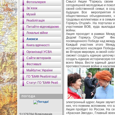
Смысл Акции "Горжусь своим 
Фотогалерея
сегодняшней молодежью и поколе
Зв`язок
своей собственной семье; в соз
будущее. Все мероприятия Ак
Музей
общественных объединениях, н
трудовых коллективах и в семья
Реабілітація
Горжусь Отцом!». На порталах 
Питайте-відповідаємо
участникам ВОВ, куда выклады
войны.
Локальні війни
Акция проходит в рамках Межд
Дедом! Горжусь Отцом!" Фил
Анонси
посвященного Победе над межд
Каждый участник этого Межд
Книга вдячності
исторического наследия Побед
Організації УСВА
во Вторую мировую, в своей соб
сможет создать единую цепочку
Сайти ветеранів
создать единую историческую пл
всего Мира. Вести единый диал
Фестивалі
противостояния войне и насилию
Майбутнє України
ГО "БМФ Реабілітації
Статут ГО "БМФ Реаб
ПОГОДА
электронный адрес Акции звучит
них, что помним; вспомним, что з
Акция пройдет по России. На с
«Красная Звезда», Главный воен
51379784 Відвідувачів