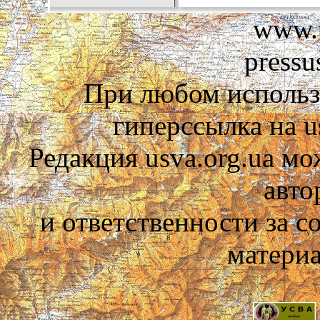
www.u
pressu
При любом использ
гиперссылка на us
Редакция usva.org.ua мо
авто
и ответственности за 
материа