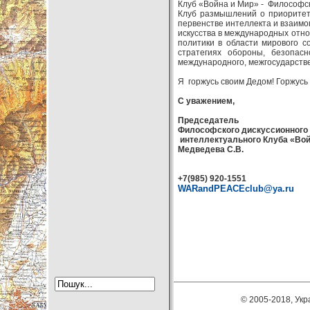
Клуб «Война и Мир» - Философс
Клуб размышлений о приоритета
первенстве интеллекта и взаимо
искусства в международных отн
политики в области мирового с
стратегиях обороны, безопас
международного, межгосударств
Я горжусь своим Дедом! Горжусь
С уважением,
Председатель
Философского дискуссионного
интеллектуального Клуба «Вой
Медведева С.В.
+7(985) 920-1551
WARandPEACEclub
@
ya
.
ru
© 2005-2018, Укра