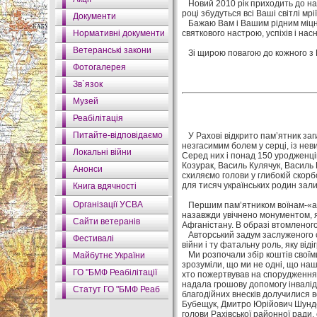
Новий 2010 рік приходить до нас
році збудуться всі Ваші світлі мрії
Документи
Бажаю Вам і Вашим рідним міцног
Нормативні документи
святкового настрою, успіхів і нас
Ветеранські закони
Зі щирою повагою до кожного з
Фотогалерея
Зв`язок
Музей
Реабілітація
Питайте-відповідаємо
У Рахові відкрито пам’ятник заг
незгасимим болем у серці, із нев
Локальні війни
Серед них і понад 150 уродженців
Козурак, Василь Кулячук, Василь 
Анонси
схиляємо голови у глибокій скорб
для тисяч українських родин зал
Книга вдячності
Організації УСВА
Першим пам’ятником воїнам-«афган
назавжди увічнено монументом, як
Сайти ветеранів
Афганістану. В образі втомленого
Авторський задум заслуженого ск
Фестивалі
війни і ту фатальну роль, яку від
Ми розпочали збір коштів своїми
Майбутнє України
зрозуміли, що ми не одні, що на
ГО "БМФ Реабілітації
хто пожертвував на спорудження 
надала грошову допомогу інваліда
Статут ГО "БМФ Реаб
благодійних внесків долучилися 
Бубещук, Дмитро Юрійович Шунде
голови Рахівської районної ради, 