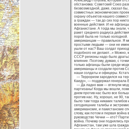
Александр Голубев, который отс
обстановка: Советский Союз раз
безвозмездной, даже, сказал бы
совместных экономических проек
охрану объектов нашего совмест
а граждан — так до сих пор никто
военные действия. И не афганцы 
Афганистане. А тогда мы знали,
ракет среднего радиуса действи
порой была не только холодной. 
американцам — правильное. Я мно
простыми людьми — они не имеют
ушли от нас? Ваш солдат приходи
подобного не делают...» Можно, 
СССР регионы надо было драться
влияние. Поэтому, думаю, с точк
только афганцы были среди модж
американцы и создали против Со
наши солдаты и офицеры. Кстати
— Терроризм зародился на терр
Каиду», — поддержал генерала 
— Да ладно вам — втянули модж
партизаны! Когда мы вошли, пом
днем против нас было все больш
против нас. Ну, хорошо, не 90, 
было там тогда никаких талибов
сегодняшние талибы и экстремист
американские, и пакистанские сп
слову, как потом и первая война
руководство Чечни — кто? Партиз
война. Почему они поднялись про
Афганистан, там уже шла граждан