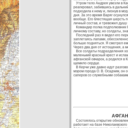
Утром тело Андрея увезли в Каб
реагировал, забившись в дальний
подходила к нему и, лизнув в мор
дня. За это время Варяг осунулс
вообще. Его блестящая шерсть п
личный состав, и тревожил душу 
Командир полка подполковник Су
личному составу, но солдаты, зна
Последний раз я видел его перед
заплетаясь лапами, обессиленной
больше подняться. Я смотрел ему
Через два дня от истощения, а м
Все солдаты подразделения хоро
маленький красный крест и исла
афганской овчарок, а родился в 
щемило сердце.
В Керчи уже давно идут разгово
мэром города О. В. Осадчим, он 
саперов со служебными собаками 
АФГАН
Состоялось открытие обновленн
работает на базе Николаевского