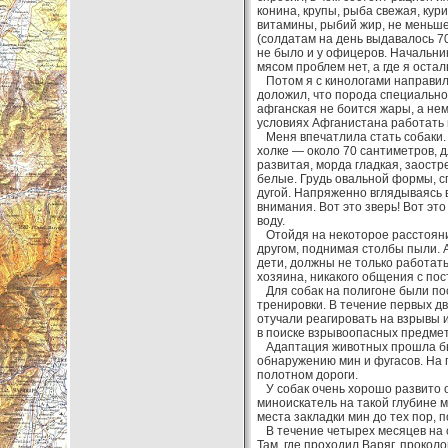
конина, крупы, рыба свежая, кур
витамины, рыбий жир, не меньше
(солдатам на день выдавалось 7
не было и у офицеров. Начальник
мясом проблем нет, а где я оста
Потом я с кинологами направился
доложил, что порода специально
афганская не боится жары, а не
условиях Афганистана работать не
Меня впечатлила стать собаки. Т
холке — около 70 сантиметров, 
развитая, морда гладкая, заостр
белые. Грудь овальной формы, сп
дугой. Напряженно вглядываясь в
внимания. Вот это зверь! Вот это
воду.
Отойдя на некоторое расстояние 
другом, поднимая столбы пыли. А
дети, должны не только работать
хозяина, никакого общения с по
Для собак на полигоне были по
тренировки. В течение первых дв
отучали реагировать на взрывы и
в поиске взрывоопасных предмет
Адаптация животных прошла быс
обнаружению мин и фугасов. На
полотном дороги.
У собак очень хорошо развито о
миноискатель на такой глубине м
места закладки мин до тех пор, 
В течение четырех месяцев на с
Там, где проходил Варяг, проколо