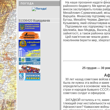
На наше прохання надати фінанс
ПОГОДА
районного бюджету. Ми вдячні де
внесок заслуговують голова райд
Михайлович Сурмачевський, місь
Варцаба. Фінансову підтримку н
Буташ, Михайло Червак, Дмитро
51336420 Відвідувачів
Кузьмовичу, який облаштовував 
Підтримали нас підприємці та м
Шелемба, Іван Медвідь, Василь Ду
зайнятості, а також районна орг
Цей пам’ятник ми чекали довго. 
поколінням берегти мир, зберігат
25 грудня — 30 рокі
Афг
30 лет назад советские войска 
была ли нужна эта война и какие 
определиться в основном: чем бы
стран и народов бывшего СССР, 
советских солдат и офицеров.
ЗАГАДКОЙ осталось и то, какие 
тлеющий очаг нестабильности на
Афганистане? Кавказские войны 