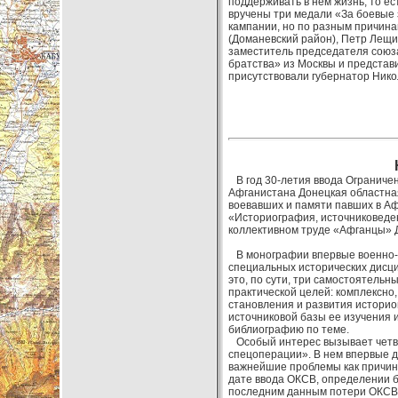
поддерживать в нем жизнь, то ес
вручены три медали «За боевые 
кампании, но по разным причина
(Доманевский район), Петр Лещи
заместитель председателя союза
братства» из Москвы и представ
присутствовали губернатор Нико
В год 30-летия ввода Ограниченн
Афганистана Донецкая областна
воевавших и памяти павших в Аф
«Историография, источниковеден
коллективном труде «Афганцы» Д
В монографии впервые военно-п
специальных исторических дисци
это, по сути, три самостоятельн
практической целей: комплексно
становления и развития историо
источниковой базы ее изучения
библиографию по теме.
Особый интерес вызывает четве
спецоперации». В нем впервые д
важнейшие проблемы как причины
дате ввода ОКСВ, определении б
последним данным потери ОКСВ с