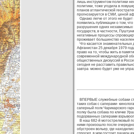
лишь инструментом политики нео
политики, тоже угодила в ловушк
планов атлантической геострате
прогнозируется в СМИ, ценой аф
Однако легче от этого не будет 
появились публикации о том, что
разрушения одних независимых г
государств, в частности, Пуштун
негативные процессы спровоцир
проживает большинство населен
Что касается знаменательных да
Афганистан 25 декабря 1979 года
право на то, чтобы жить в памяти
современной международной обс
общественных дискуссий в Росси
сегодня не расставить правильн
завтра можно будет уже не упра
ВПЕРВЫЕ служебные собаки стали
таких собак с саперами- киноло
саперный полк Чарикарского гарн
полку была собака по кличке Ура
подорванных саперами взрывооп
В наш 682-й мотострелковый пол
ними произошло после очередно
обустроен вольер, где находилис
спросил, в чем состоит рацион их