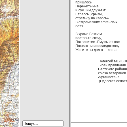
пришлось
Пережить мне
и лучшим друзьям:
Стрессы, срывы,
стрельбу на «авось»
В отгремевших афганских
боях.
В храме Божьем
поставьте свечу,
Поклонитесь Ему вы от нас.
Пожелать напоследок хочу:
Живите вы долго — за нас.
Алексей МЕЛЬНИ
член правления
Балтского районн
союза ветеранов
Афганистана
(Одесская област