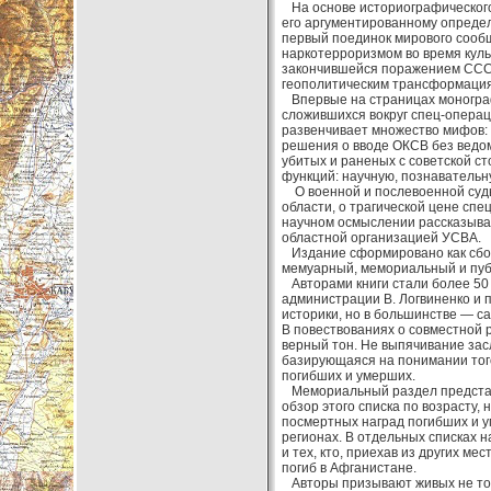
На основе историографического
его аргументированному опреде
первый поединок мирового сооб
наркотерроризмом во время кул
закончившейся поражением СССР
геополитическим трансформация
Впервые на страницах монограф
сложившихся вокруг спец-операц
развенчивает множество мифов: 
решения о вводе ОКСВ без ведом
убитых и раненых с советской с
функций: научную, познавательн
О военной и послевоенной судь
области, о трагической цене спе
научном осмыслении рассказыва
областной организацией УСВА.
Издание сформировано как сборн
мемуарный, мемориальный и пуб
Авторами книги стали более 50 
администрации В. Логвиненко и п
историки, но в большинстве — с
В повествованиях о совместной 
верный тон. Не выпячивание засл
базирующаяся на понимании тог
погибших и умерших.
Мемориальный раздел представл
обзор этого списка по возрасту,
посмертных наград погибших и ум
регионах. В отдельных списках 
и тех, кто, приехав из других м
погиб в Афганистане.
Авторы призывают живых не толь