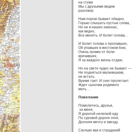
на стуже
Мы с друзьями ведем
разговор.
Нам порою бывает обидно,
Горько слышать пустые слова,
Но не в наших законах,
как видно,
Все менять. И болит голова…
И болит голова о пропавших,
Об упавших в жестоком бою,
Очень громко от боли
кричавших,
Я за каждого жизнь отдаю.
Но на свете чудес не бывает —
Не подняться мальчишкам,
не встать.
Время тает. И снег пролетает.
Ждет сыночка родимого
мать…
Пожелание
Помолитесь, друзья,
за меня,
Я дорогой нелегкой иду
По суровой дороге огня,
Догоняя мечту и звезду.
Сколько мук и страданий