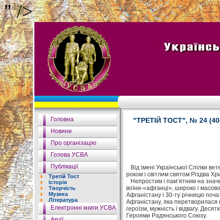
" />
Головна
"ТРЕТІЙ ТОСТ", № 24 (40
Новини
Про організацію
Голова УСВА
Публікації
Від імені Української Спілки вет
роком і світлим святом Різдва Хр
Третій Тост
Непростим і пам’ятним на значні 
Історія
воїни-«афганці», широко і масово
Творчість
Музика
Афганістану і 30-ту річницю поча
Література
Афганістану, яка перетворилася 
Електронні книги УСВА
героїзм, мужність і відвагу. Дес
Героями Радянського Союзу.
Акції