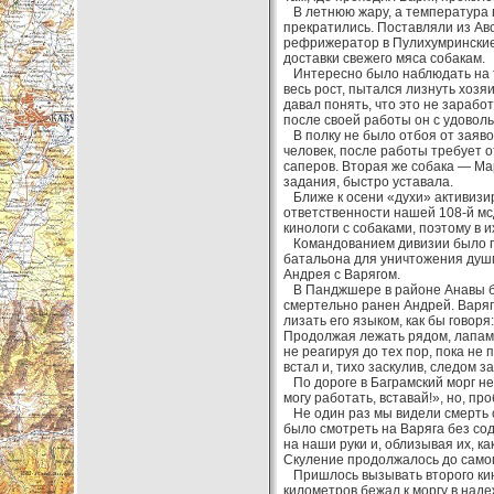
В летнюю жару, а температура в
прекратились. Поставляли из Авс
рефрижератор в Пулихумринские
доставки свежего мяса собакам.
Интересно было наблюдать на тр
весь рост, пытался лизнуть хозяи
давал понять, что это не зарабо
после своей работы он с удовол
В полку не было отбоя от заявок
человек, после работы требует 
саперов. Вторая же собака — Ма
задания, быстро уставала.
Ближе к осени «духи» активизир
ответственности нашей 108-й мс
кинологи с собаками, поэтому в 
Командованием дивизии было пр
батальона для уничтожения душм
Андрея с Варягом.
В Панджшере в районе Анавы ба
смертельно ранен Андрей. Варяг,
лизать его языком, как бы говоря
Продолжая лежать рядом, лапами
не реагируя до тех пор, пока не
встал и, тихо заскулив, следом за
По дороге в Баграмский морг не
могу работать, вставай!», но, пр
Не один раз мы видели смерть 
было смотреть на Варяга без со
на наши руки и, облизывая их, к
Скуление продолжалось до самог
Пришлось вызывать второго кинол
километров бежал к моргу в наде