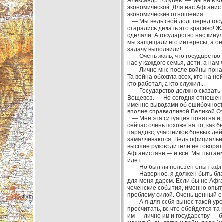
Александр Голубев. — Мы ни в ко
экономической. Для нас Афганис
экономические отношения.
— Мы ведь свой долг перед гос
старались делать это красиво! Жа
сделали. А государство нас кину
мы защищали его интересы, а он
задачу выполнили!
— Очень жаль, что государство
нас у каждого семья, дети, а нам
— Лично мне после войны понад
Та война обожгла всех, кто на не
кто работал, а кто служил...
— Государство должно сказать в
Вощевоз. — Но сегодня отношени
именно выводами об ошибочности 
вполне справедливой Великой О
— Мне эта ситуация понятна и, к
сейчас очень похоже на то, как 
парадокс, участников боевых де
замалчиваются. Ведь официально
высшие руководители не говорят,
Афганистане — и все. Мы пытаемс
идет.
— Но был ли полезен опыт афга
— Наверное, я должен быть бла
для меня даром. Если бы не Афга
чеченские события, именно опыт
проблему силой. Очень ценный о
— А я для себя вынес такой уро
просчитать, во что обойдется та
им — лично им и государству — 