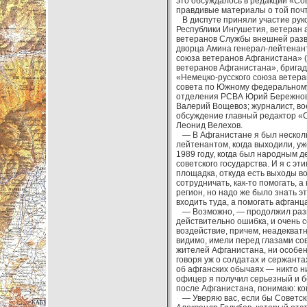
это обсуждалось в редакции «Со
правдивые материалы о той почт
В диспуте приняли участие рук
Республики Ингушетия, ветеран 
ветеранов Службы внешней разве
дворца Амина генерал-лейтенант
союза ветеранов Афганистана» 
ветеранов Афганистана», брига
«Немецко-русского союза ветер
совета по Южному федеральному
отделения РСВА Юрий Бережнов;
Валерий Вощевоз; журналист, во
обсуждение главный редактор «
Леонид Велехов.
— В Афганистане я был нескольк
лейтенантом, когда выходили, уж
1989 году, когда был народным 
советского государства. И я с эт
площадка, откуда есть выходы во
сотрудничать, как-то помогать, а
регион, но надо же было знать э
входить туда, а помогать афганц
— Возможно, — продолжил разгов
действительно ошибка, и очень 
воздействие, причем, неадекват
видимо, имели перед глазами сов
жителей Афганистана, ни особен
говоря уж о солдатах и сержанта
об афганских обычаях — никто нич
офицер я получил серьезный и б
после Афганистана, понимаю: кон
— Уверяю вас, если бы Советски