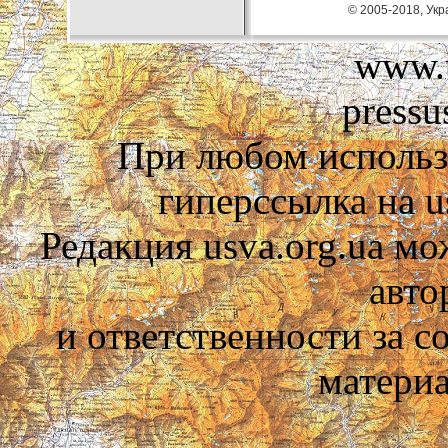
© 2005-2018, Укра
www.u
pressu
При любом использ
гиперссылка на us
Редакция usva.org.ua мо
авто
и ответственности за 
материа