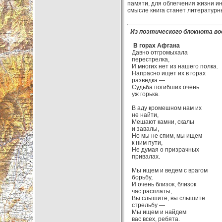
памяти, для облегчения жизни ин
смысле книга станет литературн
Из поэтического блокнота во
В горах Афгана
Давно отгромыхала
перестрелка,
И многих нет из нашего полка.
Напрасно ищет их в горах
разведка —
Судьба погибших очень
уж горька.
В аду кромешном нам их
не найти,
Мешают камни, скалы
и завалы,
Но мы не спим, мы ищем
к ним пути,
Не думая о призрачных
привалах.
Мы ищем и ведем с врагом
борьбу,
И очень близок, близок
час расплаты,
Вы слышите, вы слышите
стрельбу —
Мы ищем и найдем
вас всех, ребята.