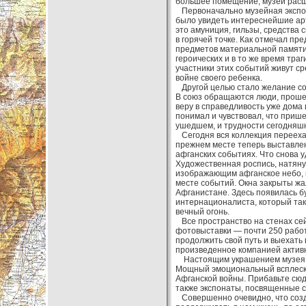
большее помещение, музей расш
Первоначально музейная экспози
было увидеть интереснейшие ар
это амуниция, гильзы, средства 
в горячей точке. Как отмечал пр
предметов материальной памяти
героических и в то же время тра
участники этих событий живут ср
войне своего ребенка.
Другой целью стало желание со
В союз обращаются люди, прошед
веру в справедливость уже дома 
понимал и чувствовал, что пришел
ушедшем, и трудности сегодняшн
Сегодня вся коллекция переехал
прежнем месте теперь выставлен
афганских событиях. Что снова у
Художественная роспись, натяну
изображающим афганское небо, 
месте событий. Окна закрыты жал
Афганистане. Здесь появилась б
интернационалиста, который та
вечный огонь.
Все пространство на стенах се
фотовыставки — почти 250 работ. 
продолжить свой путь и выехать 
произведенное компанией активн
Настоящим украшением музея с
Мощный эмоциональный всплеск 
Афганской войны. Прибавьте сюд
также экспонаты, посвященные со
Совершенно очевидно, что созда