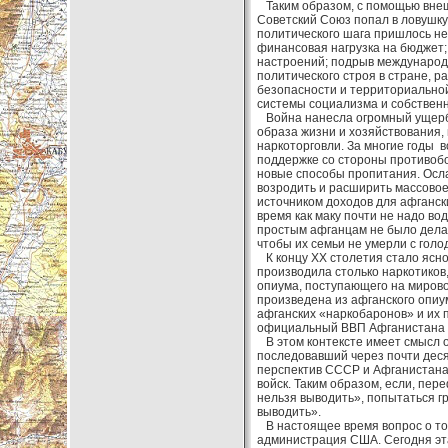
Таким образом, с помощью внеш
Советский Союз попал в ловушку,
политического шага пришлось не
финансовая нагрузка на бюджет;
настроений; подрыв международн
политического строя в стране, 
безопасности и территориальной
системы социализма и собствен
Война нанесла огромный ущерб 
образа жизни и хозяйствования,
наркоторговли. За многие годы
поддержке со стороны противобо
новые способы пропитания. Осла
возродить и расширить массовое
источником доходов для афгански
время как маку почти не надо во
простым афганцам не было дела д
чтобы их семьи не умерли с голод
К концу XX столетия стало ясно,
производила столько наркотиков
опиума, поступающего на мирово
произведена из афганского опиу
афганских «наркобаронов» и их 
официальный ВВП Афганистана во
В этом контексте имеет смысл о
последовавший через почти десят
перспектив СССР и Афганистана 
войск. Таким образом, если, пе
нельзя выводить», попытаться гр
выводить».
В настоящее время вопрос о том
администрация США. Сегодня эта