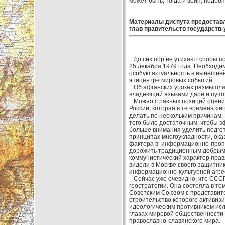
может быть, тогда и войн, подобн
Материалы диспута предоставл
глав правительств государств-
До сих пор не утихают споры по
25 декабря 1979 года. Необходи
особую актуальность в нынешней 
эпицентре мировых событий.
Об афганских уроках размышляе
владеющий языками дари и пушту
Можно с разных позиций оценива
России, которая в те времена «и
делать по нескольким причинам. 
того было достаточным, чтобы э
больше внимания уделить подгот
принципах многоукладности, ока
фактора в информационно-пропаг
дорожить традиционным добрым 
коммунистический характер прав
видели в Москве своего защитни
информационно-культурной агре
Сейчас уже очевидно, что СССР 
геостратегии. Она состояла в то
Советским Союзом с представите
строительство которого активизи
идеологическим противником исл
глазах мировой общественности
православно-славянского мира.