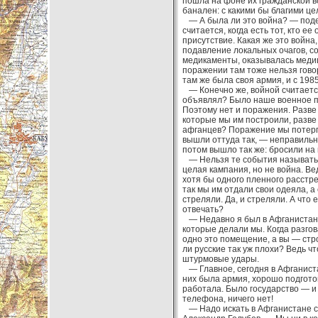
пошла на фоне их гражданской в
банален: с какими бы благими цел
— А была ли это война? — поде
считается, когда есть тот, кто е
присутствие. Какая же это война
подавление локальных очагов, с
медикаменты, оказывалась медиц
поражении там тоже нельзя говор
там же была своя армия, и с 198
— Конечно же, войной считается
объявлял? Было наше военное пр
Поэтому нет и поражения. Разве
которые мы им построили, разве
афганцев? Поражение мы потерпе
вышли оттуда так, — неправильно
потом вышло так же: бросили на 
— Нельзя те события называть 
целая кампания, но не война. В
хотя бы одного пленного расстре
так мы им отдали свои одеяла, а 
стреляли. Да, и стреляли. А что 
отвечать?
— Недавно я был в Афганистане,
которые делали мы. Когда разгов
одно это помещение, а вы — стро
ли русские так уж плохи? Ведь ч
штурмовые удары.
— Главное, сегодня в Афганистан
них была армия, хорошо подгото
работала. Было государство — и н
телефона, ничего нет!
— Надо искать в Афганистане си