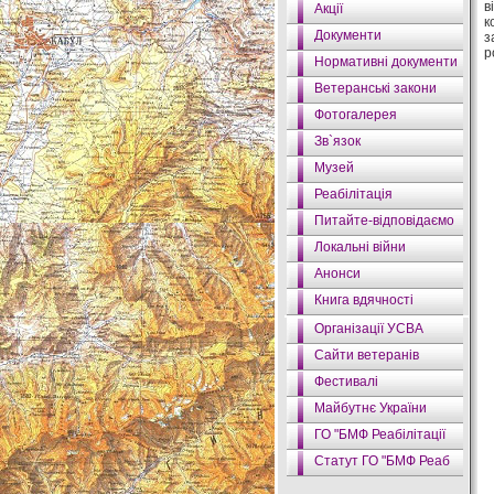
в
Акції
к
Документи
з
р
Нормативні документи
Ветеранські закони
Фотогалерея
Зв`язок
Музей
Реабілітація
Питайте-відповідаємо
Локальні війни
Анонси
Книга вдячності
Організації УСВА
Сайти ветеранів
Фестивалі
Майбутнє України
ГО "БМФ Реабілітації
Статут ГО "БМФ Реаб