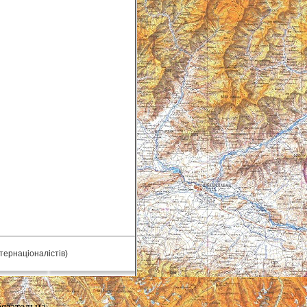
нтернаціоналістів)
язательна.