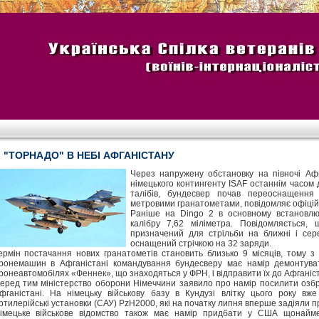
"ТОРНАДО" В НЕБІ АФГАНІСТАНУ
Через напружену обстановку на півночі Афг
німецького контингенту ISAF останнім часом 
талібів, бундесвер почав переоснащення
метровими гранатометами, повідомляє офіцій
Раніше на Dingo 2 в основному встановлю
калібру 7,62 міліметра. Повідомляється, 
призначений для стрільби на ближні і сере
оснащений стрічкою на 32 заряди.
ермін постачання нових гранатометів становить близько 9 місяців, тому 
ронемашин в Афганістані командування бундесверу має намір демонтуват
ронеавтомобілях «Феннек», що знаходяться у ФРН, і відправити їх до Афганіст
еред тим міністерство оборони Німеччини заявило про намір посилити озбр
фганістані. На німецьку військову базу в Кундузі влітку цього року вже
ртилерійські установки (САУ) PzH2000, які на початку липня вперше задіяли пр
імецьке військове відомство також має намір придбати у США щонайме