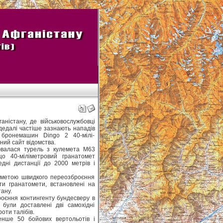
аністану, де військовослужбовці
дедалі частіше зазнають нападів
 бронемашин Dingo 2 40-мілі-
ний сайт відомства.
валася турель з кулемета М63
що 40-міліметровий гранатомет
дні дистанції до 2000 метрів і
з метою швидкого переозброєння
и гранатомети, встановлені на
ану.
оєння контингенту бундесверу в
 були доставлені дві самохідні
оти талібів.
нше 50 бойових вертольотів і