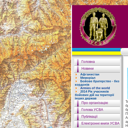
" />
Головна
Новини
Афганистан
Меморіал
Бойове братерство - без
кордонів
Armies of the world
2014 Рік учасників
бойових дій на території
інших держав
Т
Про організацію
б
Голова УСВА
б
П
Публікації
А
а
Електронні книги УСВА
Н