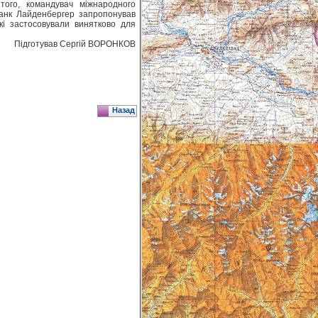
того, командувач міжнародного
ранк Лайденбергер запропонував
кі застосовували винятково для
Підготував Сергій ВОРОНКОВ
Назад