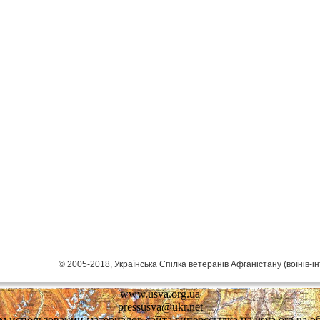
© 2005-2018, Українська Спілка ветеранів Афганістану (воїнів-і
www.usva.org.ua
pressusva@ukr.net
 использовании материалов сайта гиперссылка на usva.org.ua об