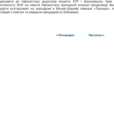
ідправити до Афганістану додаткову кількість БТР і бронемашин. Крім 
онтингенту ISAF на півночі Афганістану бригадний генерал бундесверу Ф
адіяти розташовані на аеродромі в Мазарі-Шарифі німецькі «Торнадо», я
озвідки з повітря та завдання авіаударів по бойовиках.
< Попередня
Наступна >