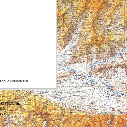
нтернаціоналістів)
язательна.
ей
есет.