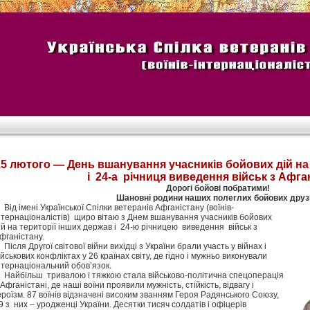
15 лютого — День вшанування учасників бойових дій на 
і 24-а річниця виведення військ з Афга
Дорогі бойові побратими!
Шановні родини наших полеглих бойових друзі
ід імені Української Спілки ветеранів Афганістану (воїнів-
нтернаціоналістів) щиро вітаю з Днем вшанування учасників бойових
ій на території інших держав і 24-ю річницею виведення військ з
фганістану.
ісля Другої світової війни вихідці з України брали участь у війнах і
ійськових конфліктах у 26 країнах світу, де гідно і мужньо виконували
нтернаціональний обов’язок.
айбільш тривалою і тяжкою стала військово-політична спецоперація
 Афганістані, де наші воїни проявили мужність, стійкість, відвагу і
ероїзм. 87 воїнів відзначені високим званням Героя Радянського Союзу,
9 з них – уродженці України. Десятки тисяч солдатів і офіцерів