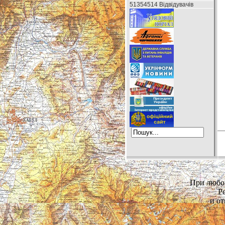
51354514 Відвідувачів
При любом
Р
и от