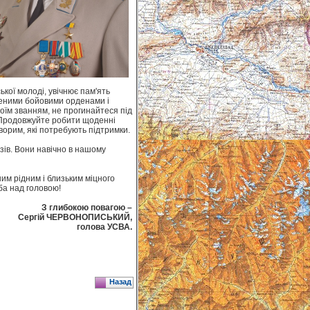
кої молоді, увічнює пам'ять
женими бойовими орденами і
оїм званням, не прогинайтеся під
у. Продовжуйте робити щоденні
ворим, які потребують підтримки.
ів. Вони навічно в нашому
им рідним і близьким міцного
ба над головою!
З глибокою повагою –
Сергій ЧЕРВОНОПИСЬКИЙ,
голова УСВА.
Назад