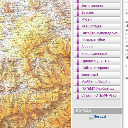
н
Фотогалерея
М
п
Зв`язок
б
У
Музей
з
с
Реабілітація
ж
Питайте-відповідаємо
р
о
Локальні війни
п
м
Анонси
в
Книга вдячності
д
Н
Організації УСВА
Ц
с
Сайти ветеранів
Ц
Б
Фестивалі
з
Майбутнє України
ГО "БМФ Реабілітації
Статут ГО "БМФ Реаб
ПОГОДА