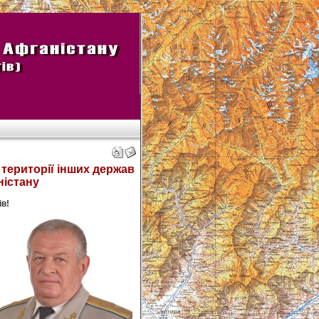
території інших держав
ністану
в!