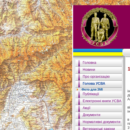
" />
Головна
Новини
Про організацію
Голова УСВА
В
Фото для ЗМІ
і
Публікації
д
А
Електронні книги УСВА
П
в
Акції
і
Документи
Н
в
Нормативні документи
г
1
Ветеранські закони