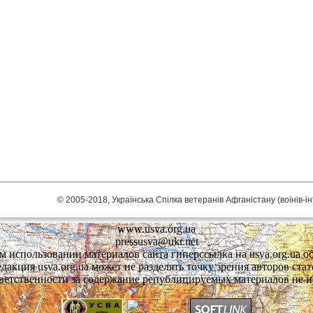
© 2005-2018, Українська Спілка ветеранів Афганістану (воїнів-і
www.usva.org.ua
pressusva@ukr.net
 использовании материалов сайта гиперссылка на usva.org.ua об
едакция usva.org.ua может не разделять точку зрения авторов стат
ветственности за содержание републицируемых материалов не н