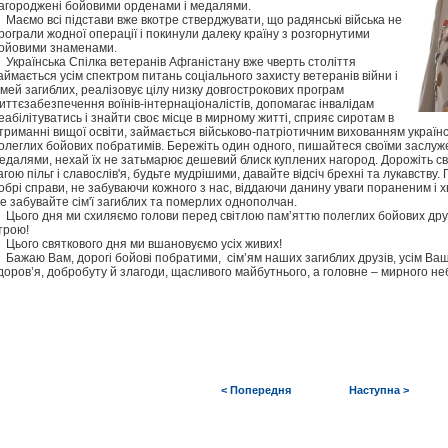
агороджені бойовими орденами і медалями.
аємо всі підстави вже вкотре стверджувати, що радянські війська не
рограли жодної операції і покинули далеку країну з розгорнутими
ойовими знаменами.
країнська Спілка ветеранів Афганістану вже чверть століття
аймається усім спектром питань соціального захисту ветеранів війни і
імей загиблих, реалізовує цілу низку довгострокових програм
иттєзабезпечення воїнів-інтернаціоналістів, допомагає інвалідам
еабілітуватись і знайти своє місце в мирному житті, сприяє сиротам в
триманні вищої освіти, займається військово-патріотичним вихованням українсь
олеглих бойових побратимів. Бережіть один одного, пишайтеся своїми заслу
едалями, нехай їх не затьмарює дешевий блиск куплених нагород. Дорожіть св
агою пільг і славослів'я, будьте мудрішими, давайте відсіч брехні та лукавств
обрі справи, не забуваючи кожного з нас, віддаючи данину уваги пораненим і х
е забувайте сім'ї загиблих та померлих однополчан.
ього дня ми схиляємо голови перед світлою пам’яттю полеглих бойових друз
трою!
ього святкового дня ми вшановуємо усіх живих!
ажаю Вам, дорогі бойові побратими, сім’ям наших загиблих друзів, усім Ваш
доров’я, добробуту й злагоди, щасливого майбутнього, а головне – мирного не
< Попередня
Наступна >