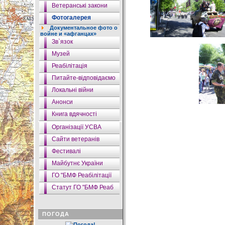
Ветеранські закони
Фотогалерея
Документальное фото о
войне и «афганцах»
Зв`язок
Музей
Реабілітація
Питайте-відповідаємо
Локальні війни
Анонси
Книга вдячності
Організації УСВА
Сайти ветеранів
Фестивалі
Майбутнє України
ГО "БМФ Реабілітації
Статут ГО "БМФ Реаб
ПОГОДА