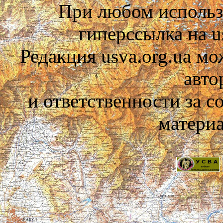
При любом использ
гиперссылка на us
Редакция usva.org.ua мо
авто
и ответственности за 
материа