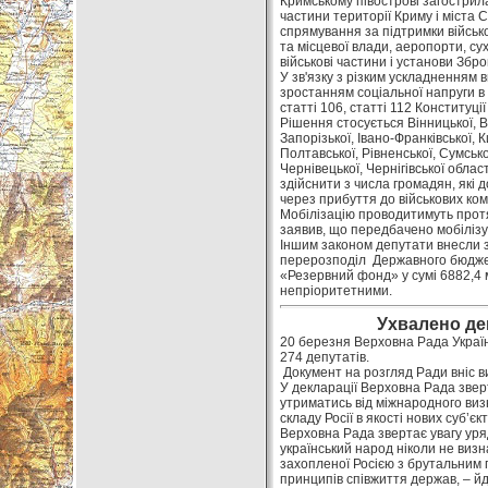
Кримському півострові загострил
частини території Криму і міст
спрямування за підтримки військ
та місцевої влади, аеропорти, сух
військові частини і установи Збро
У зв'язку з різким ускладненням 
зростанням соціальної напруги в 
статті 106, статті 112 Конституці
Рішення стосується Вінницької, В
Запорізької, Івано-Франківської, К
Полтавської, Рівненської, Сумсько
Чернівецької, Чернігівської обла
здійснити з числа громадян, які
через прибуття до військових комі
Мобілізацію проводитимуть протя
заявив, що передбачено мобілізув
Іншим законом депутати внесли з
перерозподіл Державного бюджет
«Резервний фонд» у сумі 6882,4 м
непріоритетними.
Ухвалено де
20 березня Верховна Рада Україн
274 депутатів.
Документ на розгляд Ради вніс в
У декларації Верховна Рада звер
утриматись від міжнародного визн
складу Росії в якості нових суб’єк
Верховна Рада звертає увагу уряді
український народ ніколи не визн
захопленої Росією з брутальним
принципів співжиття держав, – йд