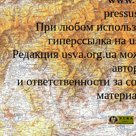
pressu
При любом использ
гиперссылка на us
Редакция usva.org.ua мо
авто
и ответственности за 
материа