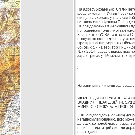
На адресу Української Спілки вет
щодо виконання Указів Президент
спеціальних звань учасникам бой
встановлення відзнаки Президента
За повідомленням Державної служби
погіршенням політичної та економ
Керівництво УСВА та її голова С.
стосується нагородження учасник
Про присвоєння чергових військов
бойових дій на території інших д
№77/2014 і зараз у відомствах пр
зараз триває у військкоматах, пр
На запитання читачів відповідают
ЯК МЕНІ ДІЯТИ І КУДИ ЗВЕРТ
ВЛАДИ? Я ІНВАЛІД ВІЙНИ, СУ
МИНУЛОГО РОКУ, АЛЕ ГРОШІ Я Т
Якщо відповідач (боржник) добро
негайному виконанню, його може 
до суду, де перебуває справа, із
повинні надати цей лист до держа
провадження.