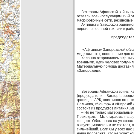
Ветераны Афганской войны вмес
отвезли военнослужащим 79-й от
маскировочные сети, резиновые 
Активисты Заводской районной 
перегоне военной техники в рай
председател
«Афганцы» Запорожской област
медикаменты, пополнение для мо
Колонна отправилась в Крым че
военными, один человек получил
Материальную помощь доставили 
«Запорожец».
Ветераны Афганской войны Кала
(председатели – Виктор Шередь
границе с АРК, постоянно оказы
Сальково, «Чонгар» и «Широкий 
состоит из продуктов питания, 
– Но не только материальные ц
Приходько. – Мы стараемся чаще
концерт. Обстановка на участках
выпуска, многого им не хватает,
сильнейший. Если бы у всех нас 
наша поддержка. Кто не хочет ко