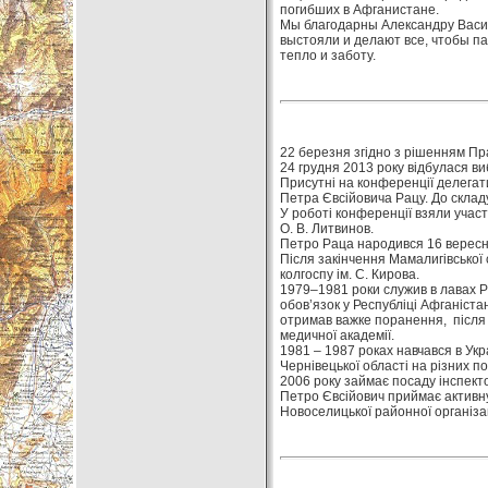
погибших в Афганистане.
Мы благодарны Александру Васил
выстояли и делают все, чтобы п
тепло и заботу.
22 березня згідно з рішенням Пра
24 грудня 2013 року відбулася в
Присутні на конференції делегати
Петра Євсійовича Рацу. До складу
У роботі конференції взяли участ
О. В. Литвинов.
Петро Раца народився 16 вересня
Після закінчення Мамалигівської
колгоспу ім. С. Кирова.
1979–1981 роки служив в лавах Р
обов’язок у Республіці Афганіста
отримав важке поранення, після ч
медичної академії.
1981 – 1987 роках навчався в Укра
Чернівецької області на різних п
2006 року займає посаду інспект
Петро Євсійович приймає активну 
Новоселицької районної організа