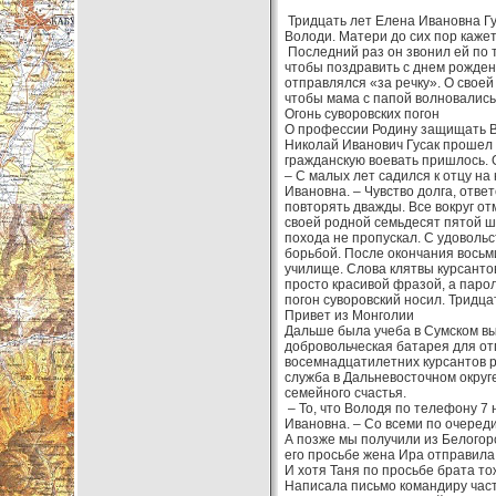
Тридцать лет Елена Ивановна Гу
Володи. Матери до сих пор кажет
Последний раз он звонил ей по 
чтобы поздравить с днем рождени
отправлялся «за речку». О своей
чтобы мама с папой волновались,
Огонь суворовских погон
О профессии Родину защищать Во
Николай Иванович Гусак прошел 
гражданскую воевать пришлось.
– С малых лет садился к отцу на
Ивановна. – Чувство долга, отве
повторять дважды. Все вокруг от
своей родной семьдесят пятой 
похода не пропускал. С удовольс
борьбой. После окончания восьм
училище. Слова клятвы курсантов
просто красивой фразой, а паро
погон суворовский носил. Тридца
Привет из Монголии
Дальше была учеба в Сумском в
добровольческая батарея для отп
восемнадцатилетних курсантов р
служба в Дальневосточном округ
семейного счастья.
– То, что Володя по телефону 7 
Ивановна. – Со всеми по очеред
А позже мы получили из Белогорс
его просьбе жена Ира отправила 
И хотя Таня по просьбе брата т
Написала письмо командиру части