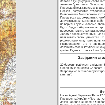
Запали в душу мудрые слова мит
жителям Донетчины. Он призвал 
Прислушайтесь к призыву владыки
Церковь, разумеется, отделена от
Киевском или Московском – этот 
Прошу всех вас сохранять споко
допускать насильственных действ
не верить слухам, которые явл
Будто будут забирать часть зарп
перевоспитывать так называемые
Дорогие соотечественники. Из о
навязывать своих ценностей. Но 
рядом с нами живут миллионы лю
Разнообразие – это не наш недос
Закончить свое выступление хоч
країна. Единая страна». І так буд
Засідання сто
20 березня відбулося засідання К
Сергія Миколайовича Садового. П
Запрошуємо всіх небайдужих гром
кампанії.
Ве
На засіданні Верховної Ради 17 
Президента України «Про частков
Закон набирає чинності з дня йог