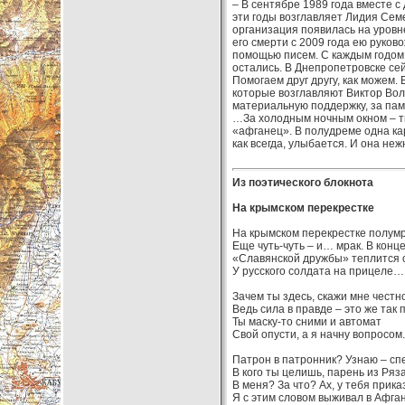
– В сентябре 1989 года вместе с
эти годы возглавляет Лидия Семе
организация появилась на уровн
его смерти с 2009 года ею руково
помощью писем. С каждым годом 
остались. В Днепропетровске се
Помогаем друг другу, как можем
которые возглавляют Виктор Вол
материальную поддержку, за памя
…За холодным ночным окном – ть
«афганец». В полудреме одна карт
как всегда, улыбается. И она неж
Из поэтического блокнота
На крымском перекрестке
На крымском перекрестке полумр
Еще чуть-чуть – и… мрак. В конц
«Славянской дружбы» теплится 
У русского солдата на прицеле…
Зачем ты здесь, скажи мне честн
Ведь сила в правде – это же так 
Ты маску-то сними и автомат
Свой опусти, а я начну вопросом.
Патрон в патронник? Узнаю – сп
В кого ты целишь, парень из Ряз
В меня? За что? Ах, у тебя приказ
Я с этим словом выживал в Афг