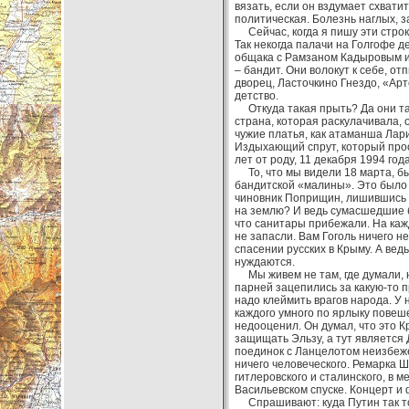
вязать, если он вздумает схвати
политическая. Болезнь наглых, 
Сейчас, когда я пишу эти строк
Так некогда палачи на Голгофе д
общака с Рамзаном Кадыровым и 
– бандит. Они волокут к себе, о
дворец, Ласточкино Гнездо, «Арт
детство.
Откуда такая прыть? Да они так
страна, которая раскулачивала, 
чужие платья, как атаманша Лар
Издыхающий спрут, который прос
лет от роду, 11 декабря 1994 год
То, что мы видели 18 марта, б
бандитской «малины». Это было 
чиновник Поприщин, лишившись р
на землю? И ведь сумасшедшие бо
что санитары прибежали. На каж
не запасли. Вам Гоголь ничего 
спасении русских в Крыму. А ведь
нуждаются.
Мы живем не там, где думали, не
парней зацепились за какую-то п
надо клеймить врагов народа. У
каждого умного по ярлыку повеш
недооценил. Он думал, что это 
защищать Эльзу, а тут является 
поединок с Ланцелотом неизбежен
ничего человеческого. Ремарка 
гитлеровского и сталинского, в 
Васильевском спуске. Концерт и
Спрашивают: куда Путин так тор