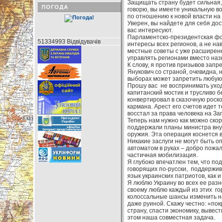
Защищать страну будет сильная,
ПОГОДА
говорю, вы имеете уникальную в
по отношению к новой власти на 
Уверен, вы найдете для себя дос
вас интересуют.
Парламентско-президентская фор
51334993 Відвідувачів
интересы всех регионов, а не на
местные советы с уже расширен
управлять регионами вместо наз
К слову, я против призывов запр
Янукович со страной, очевидна, 
выборах может запретить любую
Прошу вас не воспринимать уход 
капитанский мостик и трусливо б
конвертировал в сказочную роск
кармана. Арест его счетов идет 
восстал за права человека на Зап
Теперь нам нужно как можно ско
поддержали планы министра внут
оружия. Эта операция коснется 
Никакие заслуги не могут быть 
автоматом в руках – добро пожа
частичная мобилизация.
Я глубоко впечатлен тем, что по
говорящих по-русски, поддержив
язык украинских патриотов, как и
Я люблю Украину во всех ее раз
своему люблю каждый из этих гор
колоссальные шансы изменить наш
даже руиной. Скажу честно: «пок
страну, спасти экономику, вывест
этом наша совместная задача.