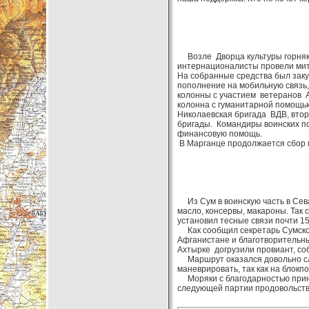
Возле Дворца культуры горняко
интернационалисты провели ми
На собранные средства был заку
пополнение на мобильную связь,
колонны с участием ветеранов 
колонна с гуманитарной помощью
Николаевская бригада ВДВ, втор
бригады. Командиры воинских п
финансовую помощь.
В Марганце продолжается сбор 
Из Сум в воинскую часть в Сева
масло, консервы, макароны. Так
установил тесные связи почти 15
Как сообщил секретарь Сумского
Афганистане и благотворительны
Ахтырке догрузили провиант, с
Маршрут оказался довольно сло
маневрировать, так как на блокпо
Моряки с благодарностью прин
следующей партии продовольств