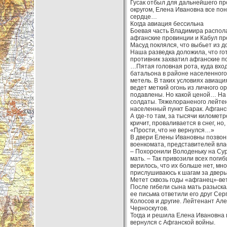
Гусак отбыл для дальнейшего п
округом, Елена Ивановна все пон
сердце…
Когда авиация бессильна
Боевая часть Владимира распола
афганские провинции и Кабул п
Масуд поклялся, что выбьет из д
Наша разведка доложила, что го
противник захватил афганские п
…Пятая головная рота, куда вхо
батальона в районе населенного 
метель. В таких условиях авиац
ведет меткий огонь из личного 
подавлены. Но какой ценой… На 
солдаты. Тяжелораненого лейтен
населенный пункт Барак. Афганс
А где-то там, за тысячи километр
кричит, проваливается в снег, но
«Прости, что не вернулся…»
В двери Елены Ивановны позвонил
военкомата, представителей влас
– Похоронили Володеньку на Сурс
мать. – Так привозили всех поги
верилось, что их больше нет, мно
прислушиваюсь к шагам за дверь
Метет сквозь годы «афганец»-ве
После гибели сына мать разыскал
ее письма ответили его друг Се
Колосов и другие. Лейтенант Ал
Черноскутов.
Тогда и решила Елена Ивановна 
вернулся с Афганской войны.