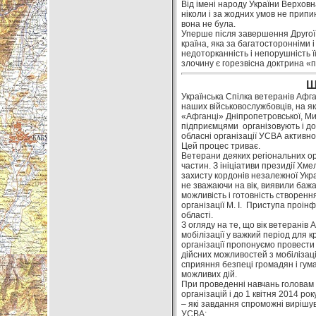
Від імені народу України Верховн
ніколи і за жодних умов не припи
вона не була.
Уперше після завершення Другої 
країна, яка за багатосторонніми 
недоторканність і непорушність 
злочину є горезвісна доктрина «п
Ш
Українська Спілка ветеранів Афга
наших військовослужбовців, на як
«Афганці» Дніпропетровської, Мик
підприємцями організовують і дос
обласні організації УСВА активно
Цей процес триває.
Ветерани деяких регіональних ор
частин. З ініціативи президії Хм
захисту кордонів незалежної Укра
не зважаючи на вік, виявили бажа
можливість і готовність створенн
організації М. І. Приступа проінф
області.
З огляду на те, що вік ветеранів
мобілізації у важкий період для к
організації пропонуємо провести 
дійсних можливостей з мобілізаці
сприяння безпеці громадян і гума
можливих дій.
При проведенні навчань головам 
організацій і до 1 квітня 2014 р
– які завдання спроможні вирішув
УСВА;