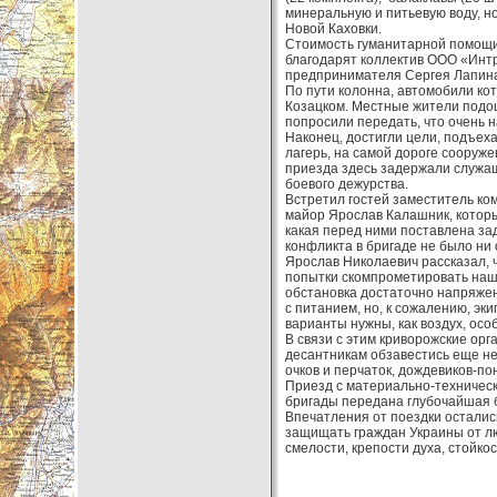
минеральную и питьевую воду, н
Новой Каховки.
Стоимость гуманитарной помощи 
благодарят коллектив ООО «Интр
предпринимателя Сергея Лапина,
По пути колонна, автомобили ко
Козацком. Местные жители подош
попросили передать, что очень на
Наконец, достигли цели, подъеха
лагерь, на самой дороге сооруж
приезда здесь задержали служащ
боевого дежурства.
Встретил гостей заместитель ко
майор Ярослав Калашник, который
какая перед ними поставлена зада
конфликта в бригаде не было ни 
Ярослав Николаевич рассказал, ч
попытки скомпрометировать наши
обстановка достаточно напряжен
с питанием, но, к сожалению, эк
варианты нужны, как воздух, осо
В связи с этим криворожские ор
десантникам обзавестись еще не
очков и перчаток, дождевиков-п
Приезд с материально-техничес
бригады передана глубочайшая б
Впечатления от поездки остали
защищать граждан Украины от лю
смелости, крепости духа, стойкос