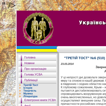
" />
Головна
"ТРЕТІЙ ТОСТ" №6 (510)
Новини
23.03.2014
Зверне
Про організацію
Голова УСВА
У ці непрості дні дозвольте зверн
Публікації
миру та спокою в нашій державі. 
в південних і східних областях на
Третій Тост
К глубокому сожалению, Крым – 
Історія
пытаются дестабилизировать сит
Творчість
Музика
спровоцировать вооруженную агр
Література
очень многочисленных, но доволь
Електронні книги УСВА
осуществляют внешние силы. Пр
причастности российских спецсл
Акції