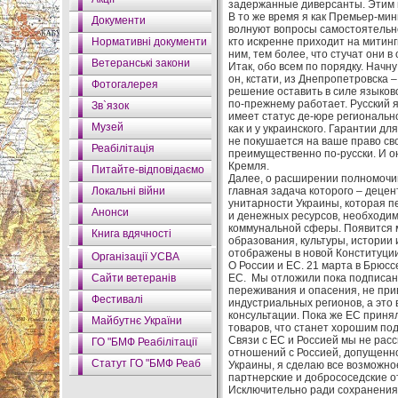
задержанные диверсанты. Этим п
В то же время я как Премьер-мин
Документи
волнуют вопросы самостоятельнос
Нормативні документи
кто искренне приходит на митинг
ним, тем более, что стучат они в
Ветеранські закони
Итак, обо всем по порядку. Нач
он, кстати, из Днепропетровска
Фотогалерея
решение оставить в силе языково
по-прежнему работает. Русский я
Зв`язок
имеет статус де-юре региональн
Музей
как и у украинского. Гарантии д
не покушается на ваше право св
Реабілітація
преимущественно по-русски. И о
Кремля.
Питайте-відповідаємо
Далее, о расширении полномочий
Локальні війни
главная задача которого – деце
унитарности Украины, которая п
Анонси
и денежных ресурсов, необходим
коммунальной сферы. Появится 
Книга вдячності
образования, культуры, истории 
отображены в новой Конституции
Організації УСВА
О России и ЕС. 21 марта в Брюс
Сайти ветеранів
ЕС. Мы отложили пока подписани
переживания и опасения, не при
Фестивалі
индустриальных регионов, а это
консультации. Пока же ЕС приня
Майбутнє України
товаров, что станет хорошим по
Связи с ЕС и Россией мы не рас
ГО "БМФ Реабілітації
отношений с Россией, допущенно
Статут ГО "БМФ Реаб
Украины, я сделаю все возможное
партнерские и добрососедские 
Исключительно ради сохранения 