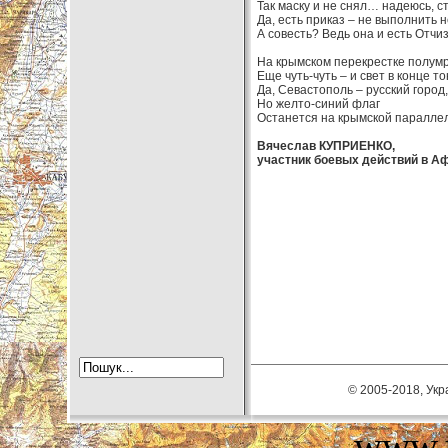
Так маску и не снял… надеюсь, с
Да, есть приказ – не выполнить н
А совесть? Ведь она и есть Отчиз
На крымском перекрестке полумр
Еще чуть-чуть – и свет в конце т
Да, Севастополь – русский город,
Но желто-синий флаг
Останется на крымской параллел
Вячеслав КУПРИЕНКО,
участник боевых действий в Аф
© 2005-2018, Укра
www.u