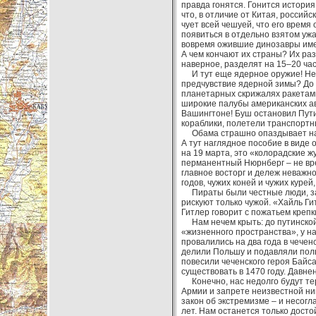
правда гонятся. Гонится история
что, в отличие от Китая, российс
чует всей чешуей, что его время
появиться в отдельно взятом ужа
вовремя ожившие динозавры имею
А чем кончают их страны? Их раз
наверное, разделят на 15–20 час
И тут еще ядерное оружие! Небо
предчувствие ядерной зимы? До 
планетарных скрижалях ракетами
широкие палубы американских ави
Вашингтоне! Буш остановил Путин
кораблики, полетели транспортн
Обама страшно опаздывает на с
А тут наглядное пособие в виде 
на 19 марта, это «колорадские ж
перманентный Нюрнберг – не вре
главное восторг и дележ неважно 
годов, чужих коней и чужих курей
Пираты были честные люди, за 
рискуют только чужой. «Хайль Ги
Гитлер говорит с пожатьем крепки
Нам нечем крыть: до путинской
«жизненного пространства», у н
провалились на два года в чечен
делили Польшу и подавляли поль
повесили чеченского героя Байса
существовать в 1470 году. Давне
Конечно, нас недолго будут тер
Армии и запрете неизвестной ник
закон об экстремизме – и несог
лет. Нам останется только дост