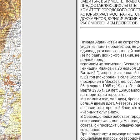
ЗАЩИТЫ», ВЫ ИМЕЕТЕ ПРАВО
ПРЕДОСТАВЛЯЮЩИХ ЛЬГОТЫ, 
КОМИТЕТЕ ГОРОДСКОГО СОВЕТ
КОТОРЫХ РАСПРОСТРАНЯЕТСЯ
ДОКУМЕНТОВ, ЮРИДИЧЕСКИЕ К
РАССМОТРЕНИЕМ ВОПРОСОВ,
Никогда Афганистан не сотрется 
уйдет из памяти родителей, не д
одиннадцати наших сыновей наве
Не по рангу воинского звания, н
родной город,
вспомним их поименно: Беспарточ
Геннадий Иванович, 26 ноября 198
Виталий Григорьевич, пропал без
г., 21 год (похоронен в селе Бор
(похоронен в Москве); Белоус Ал
26 февраля 1985 г., 19 лет; Гола
марта 1986 г., 19 лет; Джабраило
на территории горсовета.
Мы помним вас, мальчики, броше
боль. А время идет. Четверть ве
познали того горя, той боли, ко
«черных тюльпанах».
В Северодонецке работает город
возглавляет «афганец» Александ
совета, он проводит большую ра
ветеранов.
При поддержке и помощи народн
социальные вопросы северодонец