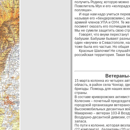
получить Родину, которую можно 
Повелитель Мух и его «колорадски
попляши».
И еще нам надо учиться перевод
называя его «бендеровским»), он
армией членов УПА и ОУН. Те же, 
посмеет оказать его полчищам во
Мы не сумели защитить свою стра
Говорят, что внуки перестанут 
бабушки. Бабушки бывают разные.
один «внучек» в Севастополе, нап
тоже была его частью. Но общая
Красные Шапочки! Не слушайте 
российская территория. Такая б
Ветераны-
15 марта колонна из четырех ав
область, в район села Чонгар, 
бригады. Помощь для наших воен
страны.
В составе криворожских активис
Колесник – почетный председате
городской организации ветерано
Высокомобильных десантных войс
Макаренко – ветеран 103-й Возд
Воздушно-десантной дивизии, ст
за
По пути к колонне, которая везл
(22 комплекта), балаклавы (20 шт