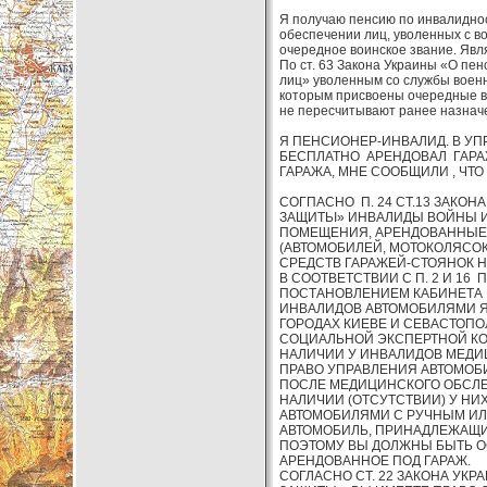
Я получаю пенсию по инвалиднос
обеспечении лиц, уволенных с во
очередное воинское звание. Явл
По ст. 63 Закона Украины «О пен
лиц» уволенным со службы военн
которым присвоены очередные во
не пересчитывают ранее назначе
Я ПЕНСИОНЕР-ИНВАЛИД. В УП
БЕСПЛАТНО АРЕНДОВАЛ ГАРА
ГАРАЖА, МНЕ СООБЩИЛИ , ЧТ
СОГПАСНО П. 24 СТ.13 ЗАКОН
ЗАЩИТЬІ» ИНВАЛИДЫ ВОЙНЫ 
ПОМЕЩЕНИЯ, АРЕНДОВАННЫЕ
(АВТОМОБИЛЕЙ, МОТОКОЛЯСОК,
СРЕДСТВ ГАРАЖЕЙ-СТОЯНОК 
В СООТВЕТСТВИИ С П. 2 И 1
ПОСТАНОВЛЕНИЕМ КАБИНЕТА М
ИНВАЛИДОВ АВТОМОБИЛЯМИ Я
ГОРОДАХ КИЕВЕ И СЕВАСТОПО
СОЦИАЛЬНОЙ ЭКСПЕРТНОЙ КОМ
НАЛИЧИИ У ИНВАЛИДОВ МЕДИЦ
ПРАВО УПРАВЛЕНИЯ АВТОМОБ
ПОСЛЕ МЕДИЦИНСКОГО ОБСЛЕД
НАЛИЧИИ (ОТСУТСТВИИ) У Н
АВТОМОБИЛЯМИ С РУЧНЫМ ИЛ
АВТОМОБИЛЬ, ПРИНАДЛЕЖАЩИ
ПОЭТОМУ ВЫ ДОЛЖНЫ БЫТЬ О
АРЕНДОВАННОЕ ПОД ГАРАЖ.
СОГЛАСНО СТ. 22 ЗАКОНА УК