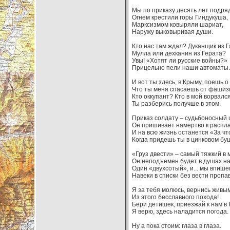
Мы по приказу десять лет подря
Огнем крестили горы Гиндукуша,
Марксизмом ковыряли шариат,
Наружу выковыривая души.
Кто нас там ждал? Дуканщик из 
Мулла или дехканин из Герата?
Увы! «Хотят ли русские войны?»
Прицельно пели наши автоматы.
И вот ты здесь, в Крыму, поешь о
Что ты меня спасаешь от фаши
Кто оккупант? Кто в мой ворвалс
Ты разберись получше в этом.
Приказ солдату – судьбоносный 
Он пришивает намертво к распла
И на всю жизнь останется «За чт
Когда придешь ты в цинковом бу
«Груз двести» – самый тяжкий в м
Он неподъемен будет в душах н
Один «двухсотый», и... мы впише
Навеки в списки без вести пропа
Я за тебя молюсь, вернись живы
Из этого бесславного похода!
Бери детишек, приезжай к нам в 
Я верю, здесь наладится погода.
Ну а пока стоим: глаза в глаза.