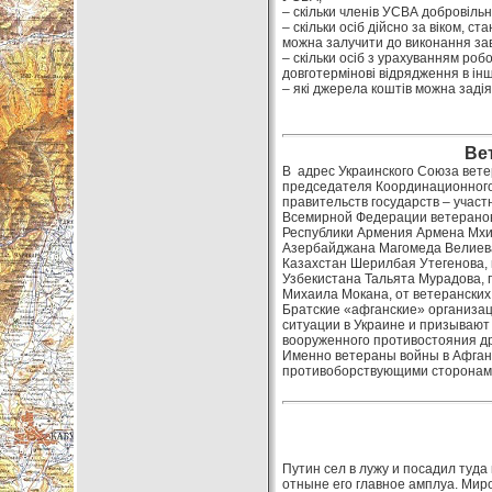
– скільки членів УСВА добровільно
– скільки осіб дійсно за віком, 
можна залучити до виконання за
– скільки осіб з урахуванням робо
довготермінові відрядження в інш
– які джерела коштів можна заді
Ве
В адрес Украинского Союза вет
председателя Координационного
правительств государств – учас
Всемирной Федерации ветеранов
Республики Армения Армена Мхи
Азербайджана Магомеда Велиева
Казахстан Шерилбая Утегенова,
Узбекистана Тальята Мурадова,
Михаила Мокана, от ветеранских
Братские «афганские» организа
ситуации в Украине и призывают
вооруженного противостояния дру
Именно ветераны войны в Афган
противоборствующими сторонами
Путин сел в лужу и посадил туда
отныне его главное амплуа. Миро