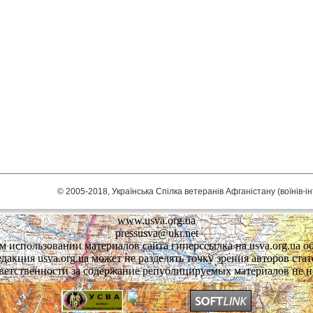
© 2005-2018, Українська Спілка ветеранів Афганістану (воїнів-і
www.usva.org.ua
pressusva@ukr.net
 использовании материалов сайта гиперссылка на usva.org.ua об
едакция usva.org.ua может не разделять точку зрения авторов стат
ветственности за содержание републицируемых материалов не н