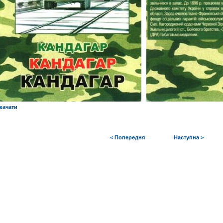
качати
< Попередня
Наступна >