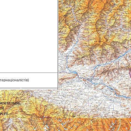
нтернаціоналістів)
язательна.
ей
есет.