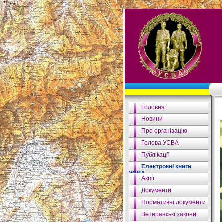
" />
Головна
Новини
Про організацію
Голова УСВА
Публікації
Електронні книги
УСВА
Акції
Документи
Нормативні документи
Ветеранські закони