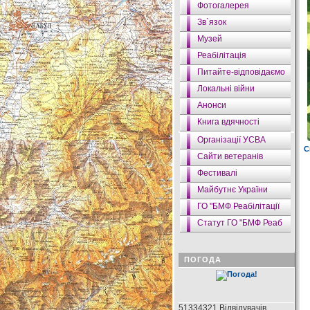
Фотогалерея
Зв`язок
Музей
Реабілітація
Питайте-відповідаємо
Локальні війни
Анонси
Книга вдячності
Організації УСВА
С
Сайти ветеранів
Фестивалі
Майбутнє України
ГО "БМФ Реабілітації
Статут ГО "БМФ Реаб
ПОГОДА
51334321 Відвідувачів