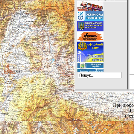
При любом
Р
и от