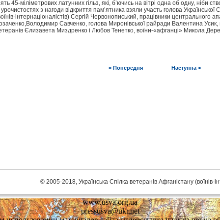
’ять 45-міліметрових латунних гільз, які, б’ючись на вітрі одна об одну, ніби ст
 урочистостях з нагоди відкриття пам’ятника взяли участь голова Української 
воїнів-інтернаціоналістів) Сергій Червонописький, працівники центрального а
озаченко,Володимир Савченко, голова Миронівської райради Валентина Усик, го
етеранів Єлизавета Миздренко і Любов Тенетко, воїни-«афганці» Микола Дереча
< Попередня
Наступна >
© 2005-2018, Українська Спілка ветеранів Афганістану (воїнів-і
www.usva.org.ua
pressusva@ukr.net
 использовании материалов сайта гиперссылка на usva.org.ua об