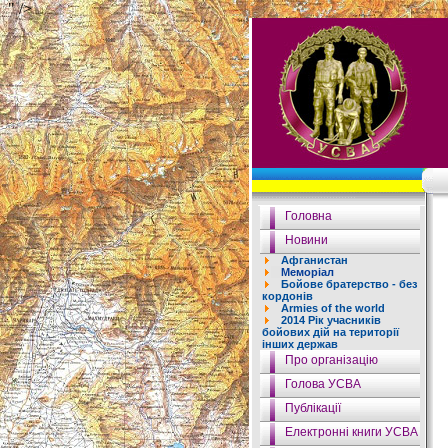
" />
Головна
Новини
Афганистан
Меморіал
Бойове братерство - без
кордонів
Armies of the world
2014 Рік учасників
бойових дій на території
інших держав
Про організацію
Голова УСВА
Публікації
Електронні книги УСВА