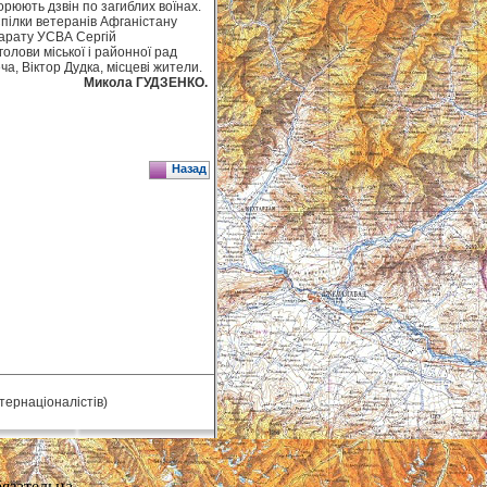
ворюють дзвін по загиблих воїнах.
Спілки ветеранів Афганістану
парату УСВА Сергій
лови міської і районної рад
, Віктор Дудка, місцеві жители.
Микола ГУДЗЕНКО.
Назад
нтернаціоналістів)
язательна.