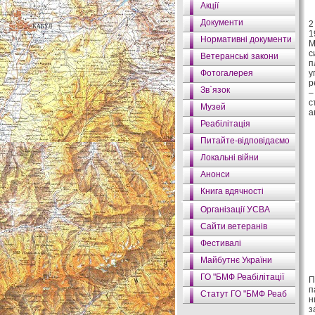
Акції
Документи
2
1
Нормативні документи
М
с
Ветеранські закони
п
Фотогалерея
у
р
Зв`язок
–
с
Музей
а
Реабілітація
Питайте-відповідаємо
Локальні війни
Анонси
Книга вдячності
Організації УСВА
Сайти ветеранів
Фестивалі
Майбутнє України
ГО "БМФ Реабілітації
П
п
Статут ГО "БМФ Реаб
н
з