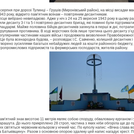
 серпня при дорозі Тулинці – Грушів (Миронівський район), на місці висадки ма
943 року, відкрито пам’ятник воїнам – повітряним десантникам.
ісце вибрано невипадково. Адже у ніч з 24 на 25 вересня 1943 року в цьому р
или десанту 3-ї та 5-ї повітряно-десантних бригад, які повинні були підтримат
лацдармі. Майже половина бійців-десантників загинула в перші ж дні, потрапи
групування противника. В ході жорстоких боїв лише третина цього десанту з’є
егулярними частинами наших військ і продовжила визволення Правобережної 
 Це була всенародна будова, – розповідає І.С. Савченко, колишній десантник і
творено зусиллями багатьох небайдужих людей за кошти районного бюджету, Ту
гропромислових підприємств та фермерських господарств, жителів району.
ам’ятний знак висотою 11 метрів являє собою споруду, обваловану курганом і
арашута. До нього прикріплено 28 строп, частина з яких ніби обгоріла ще до п
их світяться червоним кольором у нічний час. По куполу напис: «Вічна слава в
а Батьківщину». Разом з основною опорою здалеку цей напис нагадує хрест. 