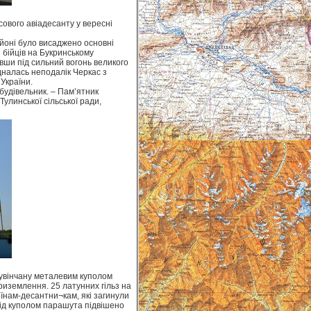
сового авіадесанту у вересні
айоні було висаджено основні
и бійців на Букринському
вши під сильний вогонь великого
дналась неподалік Черкас з
України.
 будівельник. – Пам’ятник
линської сільської ради,
 увінчану металевим куполом
риземлення. 25 латунних гільз на
оїнам-десантни¬кам, які загинули
Під куполом парашута підвішено