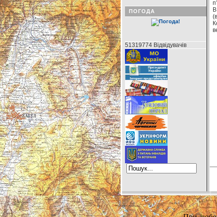
п
В
ПОГОДА
(
К
в
51319774 Відвідувачів
При любом