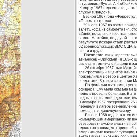
штурмовике Дуглас A-4 «Скайхок
К марту 1967 года его отец ст
службу в Лондоне.
Весной 1967 года «Форрестол» 
«Перекаты грома».
29 июля 1967 во время пожара 
взлёту, когда из самолёта F-4, 
«Zuni», печально известная сво
самого Маккейна, по другой — в
результате пожара стали рватьс
62 военнослужащих ВМС США. Бы
в ноги и грудь.
После того, как «Форрестол» б
авианосец «Орискани» в 163-ю ш
вылета, в том числе на цели в р
26 октября 1967 года Маккейн, 
электростанции в центре Ханоя и
приземлился в озеро в центре Ха
солдатами. В таком состоянии М
По фамилии вьетнамцы установи
офицера. Ему была оказана меди
недель провёл в больнице. В эт
видные вьетнамские деятели, сч
В декабре 1967 потерявшего 26 
перевели в лагерь военнопленных
помещён в одиночную камеру.
В июле 1968 года его отец ста
командующим американскими вое
северовьетнамские власти в про
однако он заявил, что принял б
американские военнослужащие, п
вьетнамские чиновники сообщил