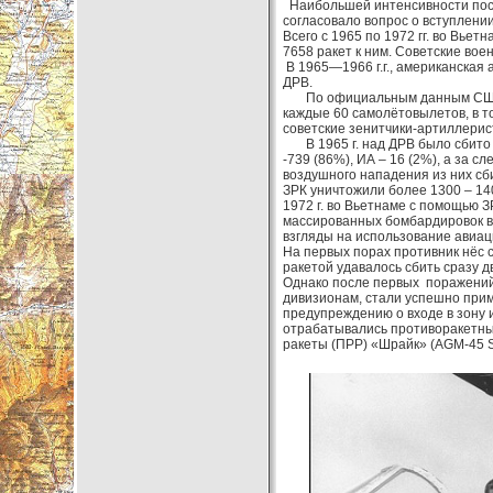
Наибольшей интенсивности поста
согласовало вопрос о вступлен
Всего с 1965 по 1972 гг. во Вье
7658 ракет к ним. Советские во
В 1965—1966 г.г., американская
ДРВ.
По официальным данным США, в
каждые 60 самолётовылетов, в то
советские зенитчики-артиллерис
В 1965 г. над ДРВ было сбито 8
-739 (86%), ИА – 16 (2%), а за 
воздушного нападения из них сби
ЗРК уничтожили более 1300 – 14
1972 г. во Вьетнаме с помощью З
массированных бомбардировок вь
взгляды на использование авиац
На первых порах противник нёс 
ракетой удавалось сбить сразу 
Однако после первых поражений 
дивизионам, стали успешно прим
предупреждению о входе в зону и
отрабатывались противоракетн
ракеты (ПРР) «Шрайк» (AGM-45 Sh