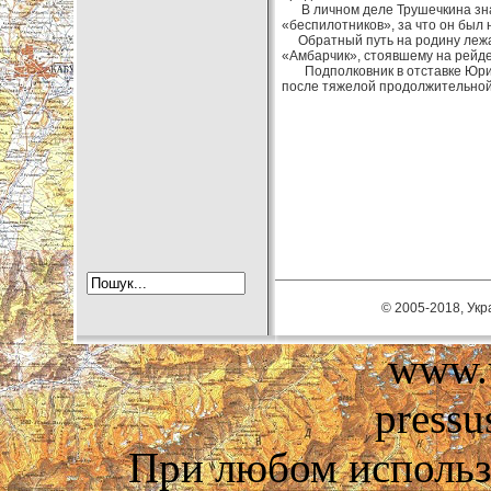
В личном деле Трушечкина знач
«беспилотников», за что он был
Обратный путь на родину лежал
«Амбарчик», стоявшему на рейде
Подполковник в отставке Юрий 
после тяжелой продолжительной
© 2005-2018, Укра
www.u
pressu
При любом использ