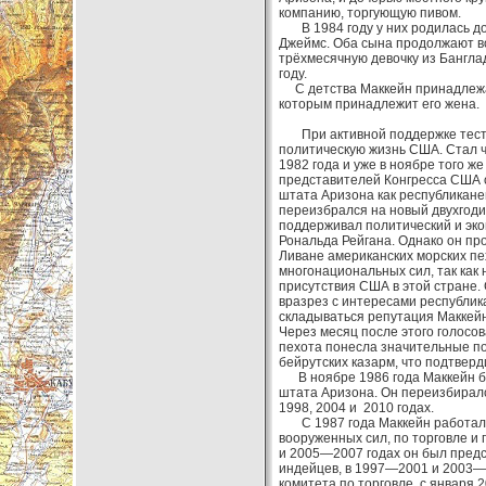
компанию, торгующую пивом.
В 1984 году у них родилась дочь
Джеймс. Оба сына продолжают во
трёхмесячную девочку из Бангла
году.
С детства Маккейн принадлежал 
которым принадлежит его жена.
При активной поддержке тестя
политическую жизнь США. Стал 
1982 года и уже в ноябре того ж
представителей Конгресса США о
штата Аризона как республиканец
переизбрался на новый двухгодич
поддерживал политический и эко
Рональда Рейгана. Однако он пр
Ливане американских морских пе
многонациональных сил, так как 
присутствия США в этой стране.
вразрез с интересами республик
складываться репутация Маккейн
Через месяц после этого голосо
пехота понесла значительные по
бейрутских казарм, что подтверд
В ноябре 1986 года Маккейн б
штата Аризона. Он переизбиралс
1998, 2004 и 2010 годах.
С 1987 года Маккейн работал 
вооруженных сил, по торговле и
и 2005—2007 годах он был пред
индейцев, в 1997—2001 и 2003—
комитета по торговле, с января