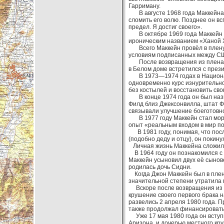
Гарриману.
В августе 1968 года Маккейна 
сломить его волю. Позднее он вс
предел. Я достиг своего».
В октябре 1969 года Маккейн б
ироническим названием «Ханой 
Всего Маккейн провёл в плену 1
условиям подписанных между С
После возвращения из плена Дж
в Белом доме встретился с пре
В 1973—1974 годах в Национал
одновременно курс изнурительно
без костылей и восстановить св
В конце 1974 года он был назн
Филд близ Джексонвилла, штат Ф
связывали улучшение боеготовно
В 1977 году Маккейн стал морс
опыт «реальным входом в мир по
В 1981 году, понимая, что посл
(подобно деду и отцу), он покину
Личная жизнь Маккейна сложил
В 1964 году он познакомился с 
Маккейн усыновил двух её сыновей
родилась дочь Сидни.
Когда Джон Маккейн был в плену
значительной степени утратила 
Вскоре после возвращения из п
крушение своего первого брака 
развелись 2 апреля 1980 года. П
также продолжал финансировать
Уже 17 мая 1980 года он вступи
Аризона, и дочерью местного кр