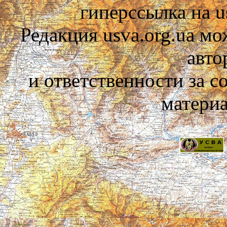
гиперссылка на us
Редакция usva.org.ua мо
авто
и ответственности за 
материа