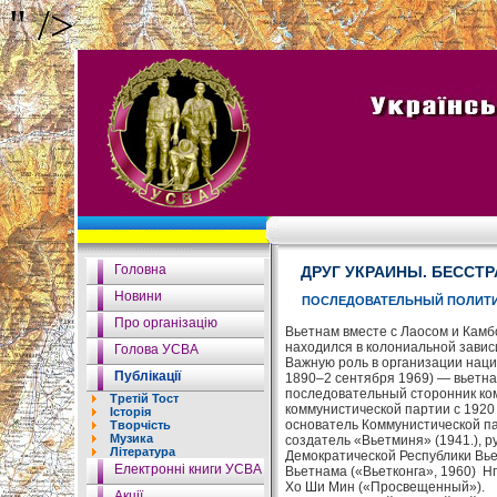
" />
Головна
ДРУГ УКРАИНЫ. БЕССТ
Новини
ПОСЛЕДОВАТЕЛЬНЫЙ ПОЛИТИ
Про організацію
Вьетнам вместе с Лаосом и Камб
находился в колониальной завис
Голова УСВА
Важную роль в организации наци
Публікації
1890–2 сентября 1969) — вьетн
последовательный сторонник ко
Третій Тост
коммунистической партии с 1920
Історія
основатель Коммунистической па
Творчість
Музика
создатель «Вьетминя» (1941.), р
Література
Демократической Республики Вь
Електронні книги УСВА
Вьетнама («Вьетконга», 1960) Н
Хо Ши Мин («Просвещенный»).
Акції