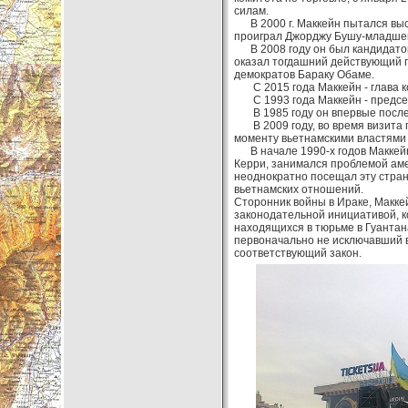
силам.
В 2000 г. Маккейн пытался выст
проиграл Джорджу Бушу-младшем
В 2008 году он был кандидатом
оказал тогдашний действующий 
демократов Бараку Обаме.
С 2015 года Маккейн - глава к
С 1993 года Маккейн - председ
В 1985 году он впервые после 
В 2009 году, во время визита п
моменту вьетнамскими властями 
В начале 1990-х годов Маккейн
Керри, занимался проблемой аме
неоднократно посещал эту стран
вьетнамских отношений.
Сторонник войны в Ираке, Макке
законодательной инициативой, 
находящихся в тюрьме в Гуантан
первоначально не исключавший в
соответствующий закон.