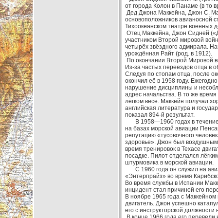
от города Колон в Панаме (в то
Дед Джона Маккейна, Джон С. Ма
основоположников авианосной ст
Тихоокеанском театре военных д
Отец Маккейна, Джон Сидней («
участником Второй мировой войн
четырёх звёздного адмирала. На
урождённая Райт (род. в 1912).
По окончании Второй Мировой во
Из-за частых переездов отца в 
Следуя по стопам отца, после о
окончил её в 1958 году. Ежегодн
нарушение дисциплины и несоблю
адрес начальства. В то же время 
лёгком весе. Маккейн получал хо
английская литература и госуда
показал 894-й результат.
В 1958—1960 годах в течение п
на базах морской авиации Пенсак
репутацию «тусовочного человека
здоровье». Джон был воздушным 
время тренировок в Техасе двига
посадке. Пилот отделался лёгки
штурмовика в морской авиации.
С 1960 года он служил на авиа
«Энтерпрайз» во время Карибског
Во время службы в Испании Макк
инцидент стал причиной его пер
В ноябре 1965 года с Маккейном
двигатель. Джон успешно катапу
его с инструкторской должности 
В конце 1966 года его перевели