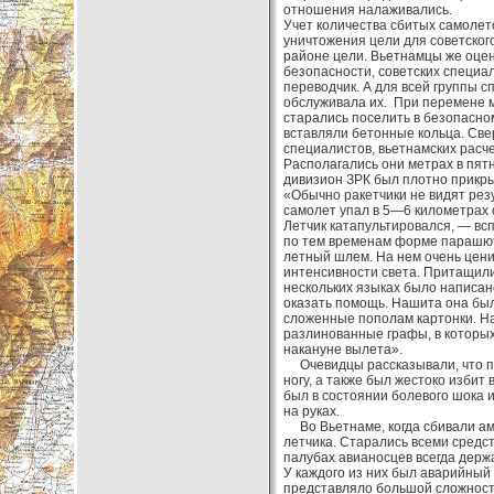
отношения налаживались.
Учет количества сбитых самолет
уничтожения цели для советского
районе цели. Вьетнамцы же оцен
безопасности, советских специал
переводчик. А для всей группы 
обслуживала их. При перемене м
старались поселить в безопасном
вставляли бетонные кольца. Све
специалистов, вьетнамских расче
Располагались они метрах в пятн
дивизион ЗРК был плотно прикры
«Обычно ракетчики не видят резу
самолет упал в 5—6 километрах 
Летчик катапультировался, — вс
по тем временам форме парашют
летный шлем. На нем очень цени
интенсивности света. Притащили 
нескольких языках было написан
оказать помощь. Нашита она бы
сложенные пополам картонки. На
разлинованные графы, в которы
накануне вылета».
Очевидцы рассказывали, что при
ногу, а также был жестоко изби
был в состоянии болевого шока 
на руках.
Во Вьетнаме, когда сбивали аме
летчика. Старались всеми средст
палубах авианосцев всегда держ
У каждого из них был аварийный
представляло большой сложности