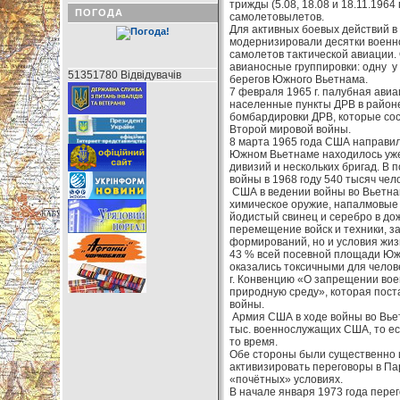
трижды (5.08, 18.08 и 18.11.196
ПОГОДА
самолетовылетов.
Для активных боевых действий в
модернизировали десятки военн
самолетов тактической авиации
авианосные группировки: одну у
51351780 Відвідувачів
берегов Южного Вьетнама.
7 февраля 1965 г. палубная ави
населенные пункты ДРВ в районе
бомбардировки ДРВ, которые со
Второй мировой войны.
8 марта 1965 года США направили
Южном Вьетнаме находилось уже 
дивизий и нескольких бригад. В 
войны в 1968 году 540 тысяч чело
США в ведении войны во Вьетна
химическое оружие, напалмовые
йодистый свинец и серебро в до
перемещение войск и техники, з
формирований, но и условия жи
43 % всей посевной площади Юж
оказались токсичными для челов
г. Конвенцию «О запрещении вое
природную среду», которая пост
войны.
Армия США в ходе войны во Вьет
тыс. военнослужащих США, то ес
то время.
Обе стороны были существенно и
активизировать переговоры в Па
«почётных» условиях.
В начале января 1973 года пере