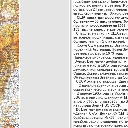
года было подписано Парижское
полностью покинуть Вьетнам. К 
оставалось 24 тыс. американцев
вывод своих войск из Южного Вь
США заплатили дорогую цену за
болезней — 58 тыс. человек (бо
пропало по состоянию на 2008 
153 тыс. человек, лёгкие ранени
Следствием участия США в войн
ветеранов, покончивших жизнь с
больше, чем погибло на войне).
Кроме США в войне во Вьетнаме
Корея (РК), Австралии, Новой З
Вьетнама до марта 1973 года.
Парижское мирное соглашение в
Южного Вьетнама «де-факто» от
В начале марта 1975 года войс
двухмесячной операции войска Д
Сайгон. Война закончилась полн
Объединенный Вьетнам стал Соц
СССР оказывал помощь «Вьетми
С началом военной агрессии со
социалистического лагеря, в пер
В апреле 1965 года из Москвы 
ВВС во главе с полковником A. M
апреля 1965 г. по май 1967 г. в
из состава Войск ПВО СССР.
Во Вьетнам поставлялись новые 
«Двина», С-75 «Десна», С-75М «
бомбардировщики Ил-28, транспо
калибра, радиолокационные станц
использовались военно-транспор