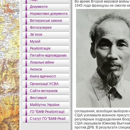
Во время Второй мировой войны
1945 года французы не смогли н
Документи
Нормативні документи
Ветеранські закони
Фотогалерея
Зв`язок
Музей
Реабілітація
Питайте-відповідаємо
Локальні війни
Анонси
Книга вдячності
Організації УСВА
Сайти ветеранів
Фестивалі
Майбутнє України
соглашения, всеобщих выборов 
ГО "БМФ Реабілітації
США усиливали военное присутст
Статут ГО "БМФ Реаб
регулярные подразделения Воору
США оказывали Южному Вьетнаму
против ДРВ. В результате специ