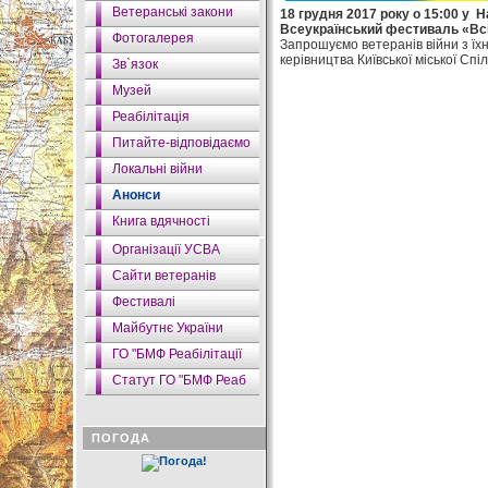
Ветеранські закони
18 грудня 2017 року о 15:00 у Н
Всеукраїнський фестиваль «Всі м
Фотогалерея
Запрошуємо ветеранів війни з їх
керівництва Київської міської Спі
Зв`язок
Музей
Реабілітація
Питайте-відповідаємо
Локальні війни
Анонси
Книга вдячності
Організації УСВА
Сайти ветеранів
Фестивалі
Майбутнє України
ГО "БМФ Реабілітації
Статут ГО "БМФ Реаб
ПОГОДА