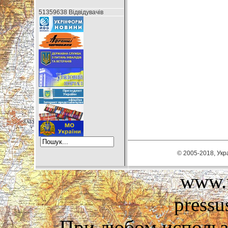
51359638 Відвідувачів
© 2005-2018, Укра
www.u
pressu
При любом использ