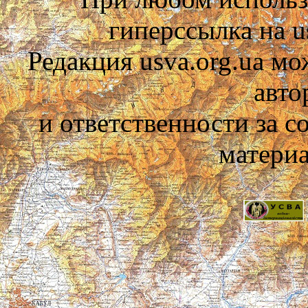
гиперссылка на us
Редакция usva.org.ua мо
авто
и ответственности за 
материа