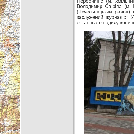
Перебийніс (м. хмільни
Володимир Свіріпа (м. 
(Чечельницький район) 
заслужений журналіст У
останнього подиху вони п