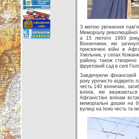
З метою увічнення пам’я
Меморіалу революційної і
а 15 лютого 1993 року
Вінниччини, які загину
присвячені війні в Афга
Хмільник, у селах Кожан
району. також створено 
фруктовий сад в селі Гол
Завдячуючи фінансовій п
року урочисто відкрито 
честь 140 вінничан, загиб
воїнів, які вважаютьс
Афганістані воїнам вста
меморіальні дошки на бу
вулиці на їхню честь та ім