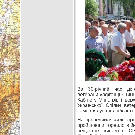
За 30-річний час дія
ветерани-«афганці» Він
Кабінету Міністрів і ве
Української Спілки вет
самоврядування області.
На превеликий жаль, орга
пройшовши горнило війн
нещасних випадків. Се