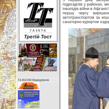
підрозділів у районах, м
інвалідів війни в Афганіст
першу чергу вирішен
автотранспортом за кошт
санаторно-курортне оздор
51362286 Відвідувачів