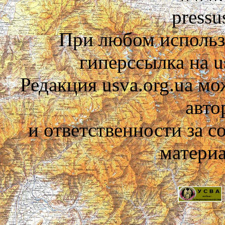
pressu
При любом использ
гиперссылка на us
Редакция usva.org.ua мо
авто
и ответственности за 
материа