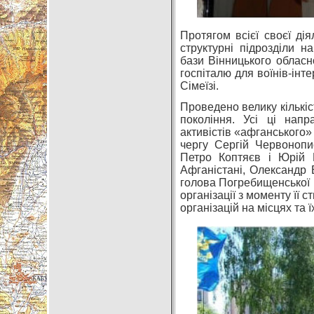
Протягом всієї своєї дія
структурні підрозділи н
бази Вінницького обласно
госпіталю для воїнів-інт
Сімеїзі.
Проведено велику кількіс
покоління. Усі ці нап
активістів «афганського» 
чергу Сергій Червонопис
Петро Коптяєв і Юрій Н
Афганістані, Олександр 
голова Погребищенської р
організації з моменту її 
організацій на місцях та ї