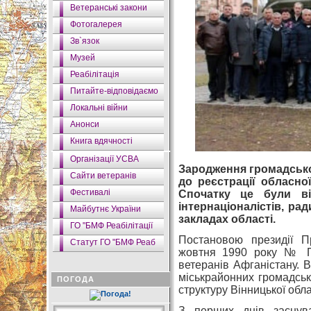
Ветеранські закони
Фотогалерея
Зв`язок
Музей
Реабілітація
Питайте-відповідаємо
Локальні війни
Анонси
Книга вдячності
Організації УСВА
Зародження громадсько
Сайти ветеранів
до реєстрації обласної 
Фестивалі
Спочатку це були вій
інтернаціоналістів, ра
Майбутнє України
закладах області.
ГО "БМФ Реабілітації
Постановою президії Пр
Статут ГО "БМФ Реаб
жовтня 1990 року № П-
ветеранів Афганістану. В
міськрайонних громадськи
ПОГОДА
структуру Вінницької обла
З перших днів заснуван