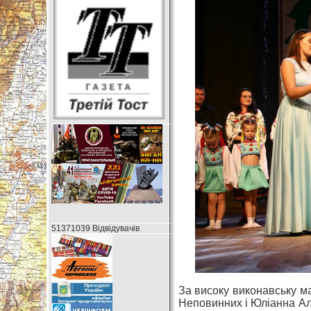
51371039 Відвідувачів
За високу виконавську м
Неповинних і Юліанна Алі