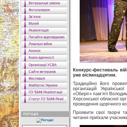
Ветеранські закони
Фотогалерея
Зв`язок
Музей
Реабілітація
Питайте-відповідаємо
Локальні війни
Анонси
Книга вдячності
Організації УСВА
Конкурс-фестиваль вій
Сайти ветеранів
уже вісімнадцятим.
Фестивалі
Традиційно його провел
Майбутнє України
організацій Українсько
ГО "БМФ Реабілітації
«Оберіг» пам’яті Володи
Херсонської обласної орг
Статут ГО "БМФ Реаб
проведення щорічного ко
Проявити свої творчі та
ПОГОДА
читанні приїхали учасники