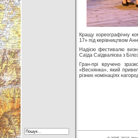
Кращу хореографічну ком
17» під керівництвом Анн
Надією фестивалю визн
Саїда Саїдвалієва з Біло
Гран-прі вручено зраз
«Веснянка», який привел
різних номінаціях нагоро