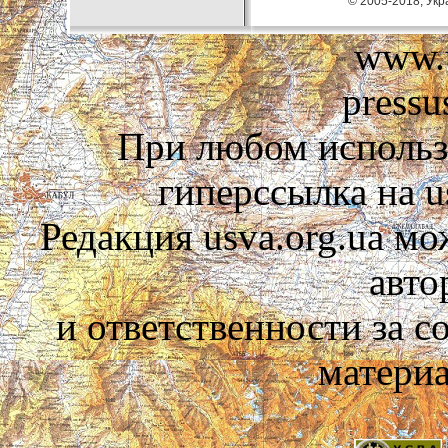
© 2005-2018, Укра
www.u
pressu
При любом использ
гиперссылка на us
Редакция usva.org.ua мо
авто
и ответственности за 
материа