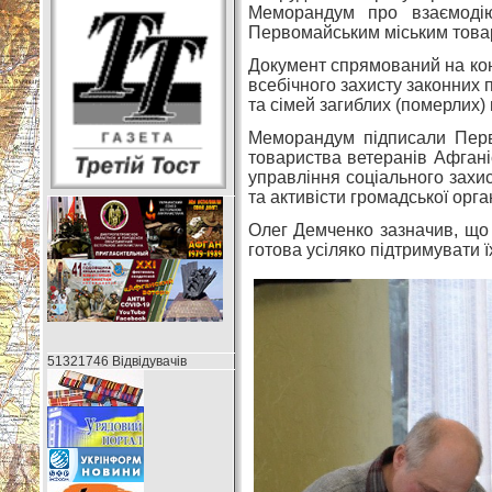
Меморандум про взаємодію
Первомайським міським товар
Документ спрямований на конс
всебічного захисту законних п
та сімей загиблих (померлих) 
Меморандум підписали Перв
товариства ветеранів Афгані
управління соціального захи
та активісти громадської орган
Олег Демченко зазначив, що 
готова усіляко підтримувати їх
51321746 Відвідувачів