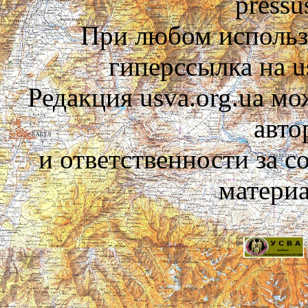
pressu
При любом использ
гиперссылка на us
Редакция usva.org.ua мо
авто
и ответственности за 
материа