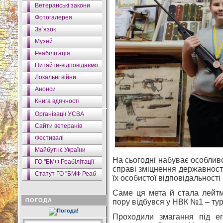
Ветеранські закони
Фотогалерея
Зв`язок
Музей
Реабілітація
Питайте-відповідаємо
Локальні війни
Анонси
Книга вдячності
Організації УСВА
Сайти ветеранів
Фестивалі
Майбутнє України
На сьогодні набуває особливо
ГО "БМФ Реабілітації
справі зміцнення державност
Статут ГО "БМФ Реаб
їх особистої відповідальності
Саме ця мета й стала лейтм
ПОГОДА
пору відбувся у НВК №1 – тур
Проходили змагання під егі