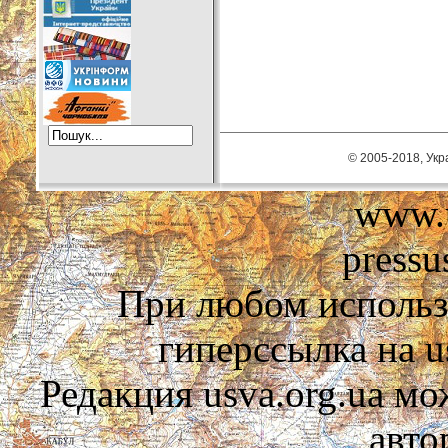
© 2005-2018, Укра
www.u
pressu
При любом использ
гиперссылка на us
Редакция usva.org.ua мо
авто