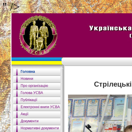
" />
Головна
Новини
Стрілецькі
Про організацію
Голова УСВА
Публікації
Електронні книги УСВА
Акції
Документи
Нормативні документи