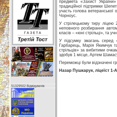
предмета «Захист України»
традиційної підтримки Шепеті
участь голова ветеранської 
Чорноус.
У стрілецькому тиру ліцею 
неповного розбирання автома
класів – «юні стрільці», та учн
У підсумку змагань серед 
Гарбарець, Марія Якимчук та
стрільців» за вибитими очк
здобув 1 місце, Артем Шамасу
Переможці були відзначені гр
Назар Пушкарук, ліцеїст 1-
51329502 Відвідувачів