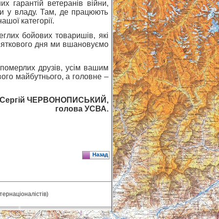
их гарантій ветеранів війни,
и у владу. Там, де працюють
шої категорії.
глих бойових товаришів, які
вяткового дня ми вшановуємо
 померлих друзів, усім вашим
вого майбутнього, а головне –
– Сергій ЧЕРВОНОПИСЬКИЙ,
голова УСВА.
Назад
нтернаціоналістів)