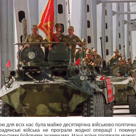
ю для всіх нас була майже десятирічна військово-політичн
радянські війська не програли жодної операції і покинул
рнутими бойовими знаменами. Наші воїни проявили мужність, 