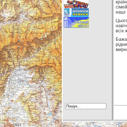
краї
сіме
наші 
Цьог
наві
всіх 
Бажа
рідни
мирн