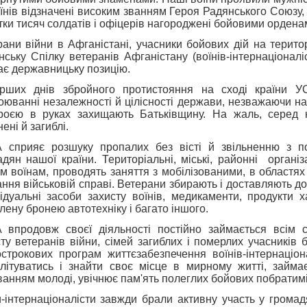
їнів відзначені високим званням Героя Радянського Союзу, 
ки тисяч солдатів і офіцерів нагороджені бойовими ордена
ани війни в Афганістані, учасники бойових дій на територ
нську Спілку ветеранів Афганістану (воїнів-інтернаціонал
ає державницьку позицію.
рших днів збройного протистояння на сході країни У
оюванні незалежності й цілісності держави, незважаючи на 
броєю в руках захищають Батьківщину. На жаль, серед
ені й загиблі.
 сприяє розшуку пропалих без вісті й звільненню з по
адян нашої країни. Територіальні, міські, районні орган
м воїнам, проводять заняття з мобілізованими, в областя
ння військовій справі. Ветерани збирають і доставляють до
відуальні засоби захисту воїнів, медикаменти, продукти 
лену бронею автотехніку і багато іншого.
 впродовж своєї діяльності постійно займається всім с
ту ветеранів війни, сімей загиблих і померлих учасників 
острокових програм життєзабезпечення воїнів-інтернаціон
ілітуватись і знайти своє місце в мирному житті, займає
анням молоді, увічнює пам'ять полеглих бойових побратимі
-інтернаціоналісти завжди брали активну участь у громад