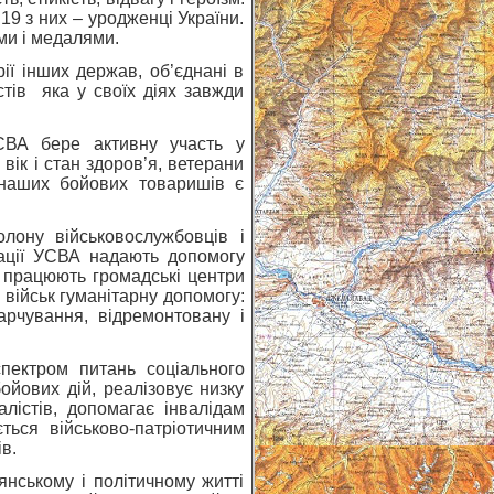
19 з них – уродженці України.
ми і медалями.
ії інших держав, об’єднані в
істів яка у своїх діях завжди
СВА бере активну участь у
вік і стан здоров’я, ветерани
 наших бойових товаришів є
лону військовослужбовців і
ізації УСВА надають допомогу
х працюють громадські центри
 військ гуманітарну допомогу:
харчування, відремонтовану і
пектром питань соціального
бойових дій, реалізовує низку
алістів, допомагає інвалідам
ться військово-патріотичним
в.
янському і політичному житті