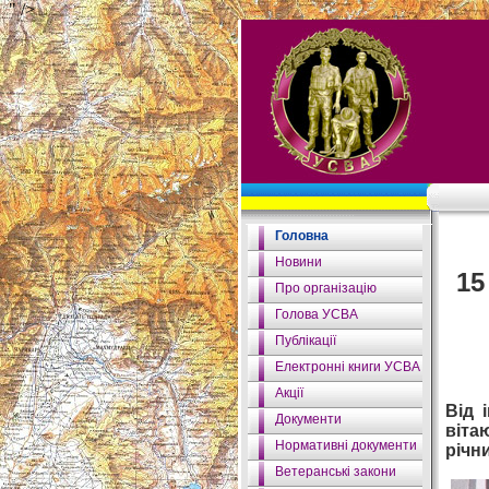
" />
Головна
Новини
1
Про організацію
Голова УСВА
Публікації
Електронні книги УСВА
Акції
Від 
Документи
віта
Нормативні документи
річн
Ветеранські закони