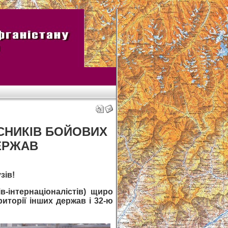
СНИКІВ БОЙОВИХ
ДЕРЖАВ
зів!
в-інтернаціоналістів) щиро
иторії інших держав і 32-ю