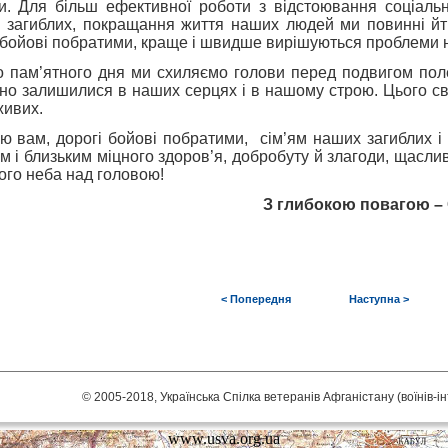
ни. Для більш ефективної роботи з відстоювання соціальн
й загиблих, покращання життя наших людей ми повинні йт
бойові побратими, краще і швидше вирішуються проблеми на
о пам’ятного дня ми схиляємо голови перед подвигом поле
чно залишилися в наших серцях і в нашому строю. Цього с
живих.
ю вам, дорогі бойові побратими, сім’ям наших загиблих і
м і близьким міцного здоров’я, добробуту й злагоди, щасли
ого неба над головою!
З глибокою повагою 
< Попередня
Наступна >
© 2005-2018, Українська Спілка ветеранів Афганістану (воїнів-і
www.usva.org.ua