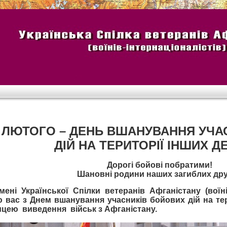
5 ЛЮТОГО – ДЕНЬ ВШАНУВАННЯ УЧА
ДІЙ НА ТЕРИТОРІЇ ІНШИХ 
Дорогі бойові побратими!
Шановні родини наших загиблих дру
імені Української Спілки ветеранів Афганістану (воїні
ю вас з Днем вшанування учасників бойових дій на тер
ицею виведення військ з Афганістану.