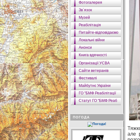
Фотогалерея
Зв`язок
Музей
Реабілітація
Питайте-відповідаємо
Локальні війни
Анонси
Книга вдячності
Організації УСВА
Сайти ветеранів
Фестивалі
Майбутнє України
ГО "БМФ Реабілітації
Статут ГО "БМФ Реаб
ПОГОДА
Тяжко
але 
розго