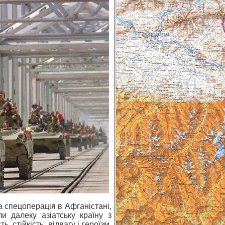
а спецоперація в Афганістані,
и далеку азіатську країну з
стійкість, відвагу і героїзм.