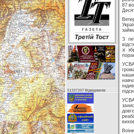
87 во
Десят
Ветер
Украї
займ
З пе
відст
зі з
поран
УСВА
гром
наши
навча
інди
51337207 Відвідувачів
підси
УСВА
захис
довг
реаб
вихов
Воїни