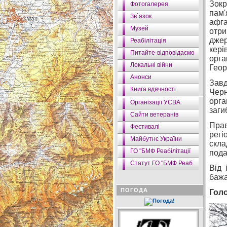
Зокр
Фотогалерея
пам'
Зв`язок
афга
Музей
отри
дже
Реабілітація
кері
Питайте-відповідаємо
орга
Локальні війни
Геор
Анонси
Завд
Книга вдячності
Черн
орга
Організації УСВА
заги
Сайти ветеранів
Прав
Фестивалі
регі
Майбутнє України
скла
ГО "БМФ Реабілітації
пода
Статут ГО "БМФ Реаб
Від 
бажа
ПОГОДА
Гол