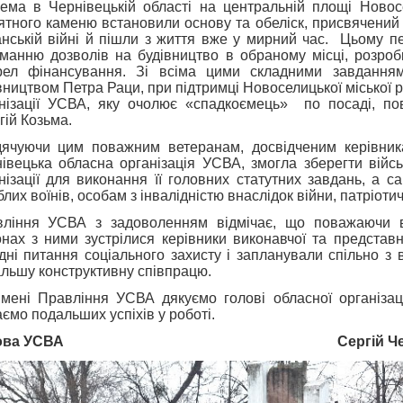
ема в Чернівецькій області на центральній площі Новосе
ятного каменю встановили основу та обеліск, присвячений 
нській війні й пішли з життя вже у мирний час. Цьому п
манню дозволів на будівництво в обраному місці, розроб
рел фінансування. Зі всіма цими складними завдання
вництвом Петра Раци, при підтримці Новоселицької міської р
нізації УСВА, яку очолює «спадкоємець» по посаді, по
гій Козьма.
ячуючи цим поважним ветеранам, досвідченим керівника
івецька обласна організація УСВА, змогла зберегти військ
нізації для виконання її головних статутних завдань, а 
блих воїнів, особам з інвалідністю внаслідок війни, патріот
ління УСВА з задоволенням відмічає, що поважаючи ве
онах з ними зустрілися керівники виконавчої та представн
дні питання соціального захисту і запланували спільно з 
льшу конструктивну співпрацю.
імені Правління УСВА дякуємо голові обласної організа
ємо подальших успіхів у роботі.
ова УСВА
Сергій 