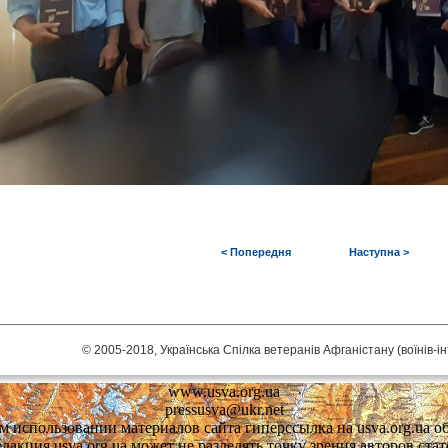
< Попередня
Наступна >
© 2005-2018, Українська Спілка ветеранів Афганістану (воїнів-і
www.usva.org.ua
pressusva@ukr.net
 использовании материалов сайта гиперссылка на usva.org.ua об
едакция usva.org.ua может не разделять точку зрения авторов стат