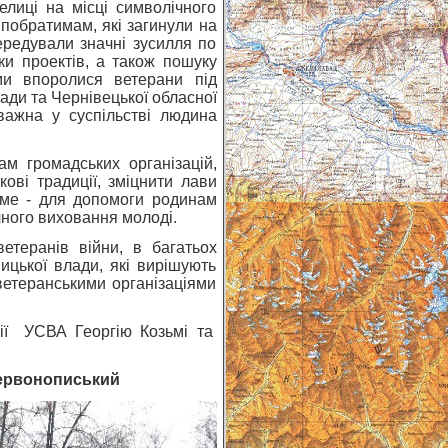
лиці на місці символічного
побратимам, які загинули на
ередували значні зусилля по
ки проектів, а також пошуку
ми впоролися ветерани під
ади та Чернівецької обласної
важна у суспільстві людина
м громадських організацій,
ові традиції, зміцнити лави
саме - для допомоги родинам
ичного виховання молоді.
теранів війни, в багатьох
ицької влади, які вирішують
ветеранськими організаціями
ції УСВА Георгію Козьмі та
Червонописький