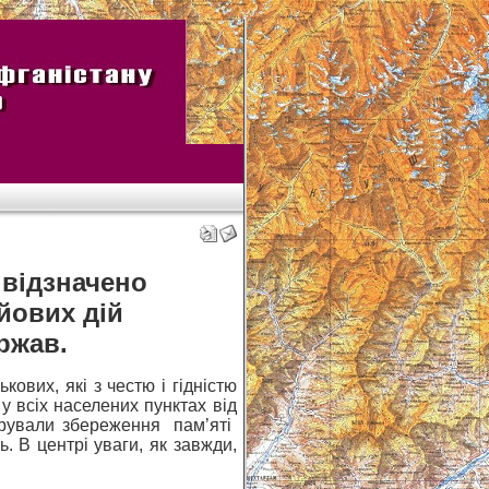
 відзначено
йових дій
ржав.
ових, які з честю і гідністю
у всіх населених пунктах від
трували збереження пам’яті
ть. В центрі уваги, як завжди,