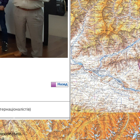
Назад
нтернаціоналістів)
язательна.
ей