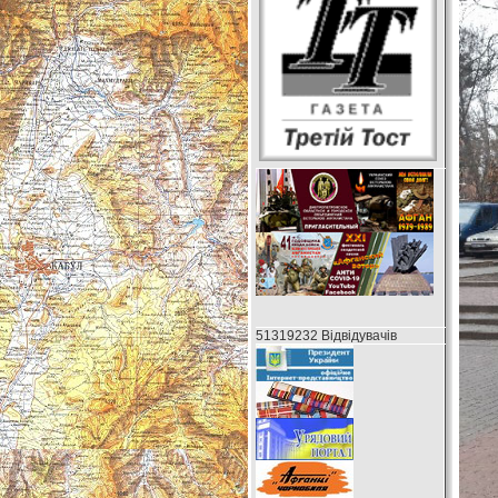
51319232 Відвідувачів