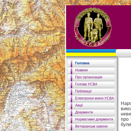
" />
Головна
Новини
Про організацію
Голова УСВА
Публікації
Електронні книги УСВА
Наро
Акції
вико
Документи
неве
про 
Нормативні документи
були
Ветеранські закони