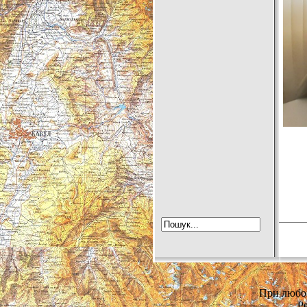
При любом
Р