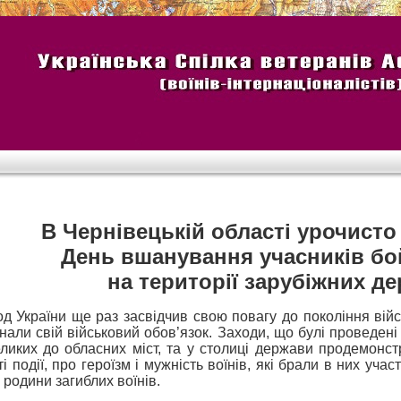
В Чернівецькій області урочисто
День вшанування учасників бо
на території зарубіжних де
д України ще раз засвідчив свою повагу до покоління військ
нали свій військовий обов’язок. Заходи, що булі проведені 
ликих до обласних міст, та у столиці держави продемонс
ті події, про героїзм і мужність воїнів, які брали в них учас
 родини загиблих воїнів.