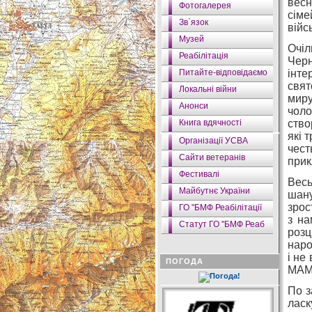
весн
Фотогалерея
сіме
Зв`язок
війс
Музей
Очіл
Реабілітація
Черн
Питайте-відповідаємо
інте
свят
Локальні війни
миру
Анонси
чоло
Книга вдячності
ство
які 
Організації УСВА
чест
Сайти ветеранів
прик
Фестивалі
Весь
Майбутнє України
шану
зрос
ГО "БМФ Реабілітації
з на
Статут ГО "БМФ Реаб
розц
наро
і не
ПОГОДА
МАМА
По з
ласк