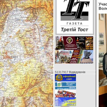
Учас
Вол
51317917 Відвідувачів