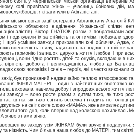
яного свята у Чернігівській міській організації ветеранів
йному колі привітали жінок – учасниць бойових дій, мат
ьковослужбовців, які загинули в Афганістані.
ьник міської організації ветеранів Афганістану Анатолій 
ігівського обласного відділення Української спілки вет
рнаціоналістів) Віктор ГНАТЮК разом з побратимами-аф
ом і подякували їх за стійкість та оптимізм, побажали здор
, і щоб усмішки завжди прикрашали їхні обличчя. Адже,
віків впевненість і силу, надихають на подвиг, і в той же ча
рюють гармонію і затишок, дарують життя і любов. І при всь
труднощі, вони гідно ростять дітей та онуків, вкладаючи в них
ь, вірність, доброта і великодушність, любов до Батькі
ладах своїх чоловіків і синів – героїв, які з честю виконали с
 захід був пронизаний надзвичайно теплою атмосферою та
вання ЖІНКИ-МАТЕРІ ─ один з найсвятіших обов’язків ко
тила, виховала, навчила добру і впродовж всього життя ле
ми завжди – воно росте разом з дитям тихо, як тихо рос
вітає квітка, як тихо світить веселка і гладить по голівці р
джується на світ святе слово «МАМА», яке вимовляє дитина
 вловити того дня, коли вперше над колискою нахилилась МАТ
 живе з нами вічно.
авершенню заходу усім ЖІНКАМ були вручені подарунки, я
у та ніжність. Чим більша наша любов до МАТЕРІ, тим світлі