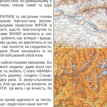
 Афганістану по-домашньому у
ерів, членів сімей та вдів
КИРИЛЮК та заступник голови
еранів Афганістану (воїнів-
ганцями привітали ЖІНОК зі
ов'я, щастя, благополуччя та
 саме ЖІНКИ вселяють в нас
с роблять нас м'якше і краще,
ому цьому, не дивлячись ні на
 такі поняття, як сердечність,
вщини. Вони виховують їх на
вій військовий обов'язок.
 найсвітлішими емоціями. Бо
жної людини, адже вона нас
ліє та любить. Слово «МАМА»
туть дерева, сходить Сонце,
ідна рука. Зі звуку-сльозинки
. Але цю мить не вловити, як
И. Це мить і це вічність, бо
к прояв вдячності за тепло,
ше і радісніше наше життя!