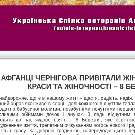
АФГАНЦІ ЧЕРНІГОВА ПРИВІТАЛИ ЖІ
КРАСИ ТА ЖІНОЧНОСТІ – 8 Б
найдорожче, що є в нашому житті – щастя, радість, надія
вний образ якої живе в серці і долі кожного: відчуттям тепл
одаттю бабусиної молитви, незабутніми почуттями першого
ірливими обіймами дочок і внучок. З ледь відчутним
одить до нас чудове свято – 8 Березня, яке освітлюєт
удженням життя, трепетним очікуванням чогось нового і рад
ість і красу. За доброю традицією, напередодні цього п