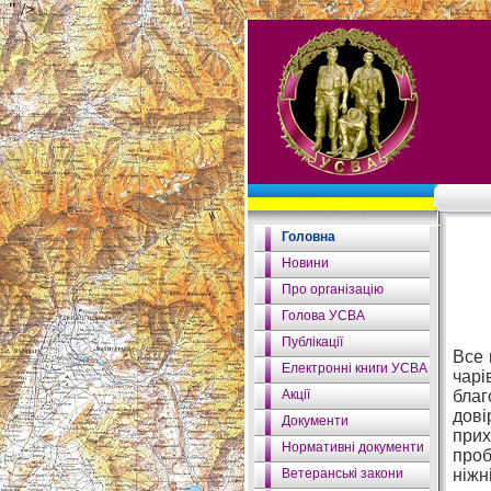
" />
Головна
Новини
Про організацію
Голова УСВА
Публікації
Все 
Електронні книги УСВА
чарі
Акції
благ
дов
Документи
прих
Нормативні документи
проб
Ветеранські закони
ніжн