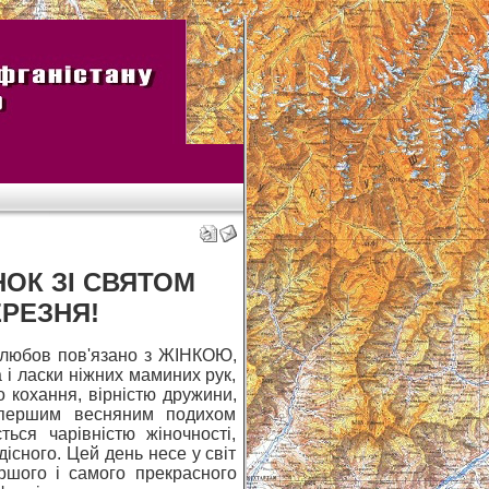
НОК ЗІ СВЯТОМ
ЕРЕЗНЯ!
, любов пов'язано з ЖІНКОЮ,
а і ласки ніжних маминих рук,
 кохання, вірністю дружини,
 першим весняним подихом
ься чарівністю жіночності,
існого. Цей день несе у світ
ершого і самого прекрасного