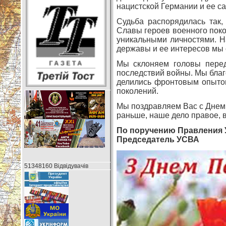
нацистской Германии и ее са
Судьба распорядилась так
Славы героев военного поко
уникальными личностями. Н
державы и ее интересов мы 
Мы склоняем головы перед
последствий войны. Мы бла
делились фронтовым опытом
поколений.
Мы поздравляем Вас с Днем П
раньше, наше дело правое, вр
По поручению Правления
Председател
51348160 Відвідувачів