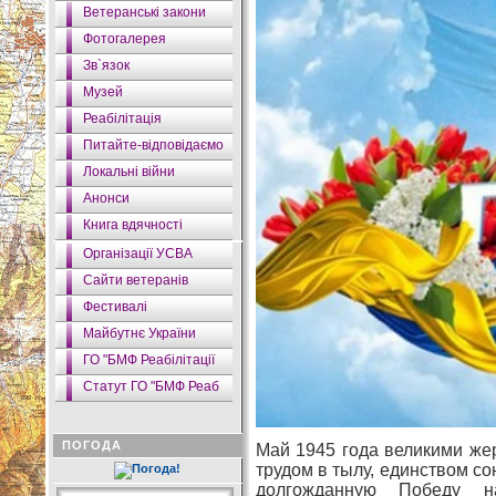
Ветеранські закони
Фотогалерея
Зв`язок
Музей
Реабілітація
Питайте-відповідаємо
Локальні війни
Анонси
Книга вдячності
Організації УСВА
Сайти ветеранів
Фестивалі
Майбутнє України
ГО "БМФ Реабілітації
Статут ГО "БМФ Реаб
ПОГОДА
Май 1945 года великими же
трудом в тылу, единством с
долгожданную Победу на