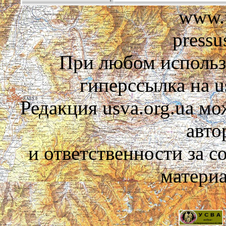
www.u
pressu
При любом использ
гиперссылка на us
Редакция usva.org.ua мо
авто
и ответственности за 
материа