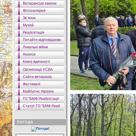
Ветеранські закони
Фотогалерея
Зв`язок
Музей
Реабілітація
Питайте-відповідаємо
Локальні війни
Анонси
Книга вдячності
Організації УСВА
Сайти ветеранів
Фестивалі
Майбутнє України
ГО "БМФ Реабілітації
Статут ГО "БМФ Реаб
ПОГОДА