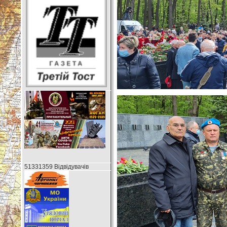
51331359 Відвідувачів