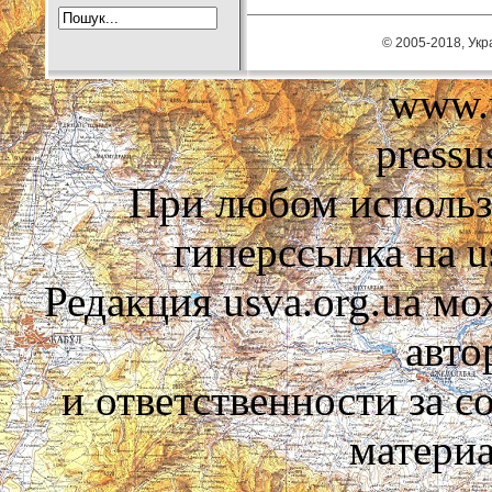
© 2005-2018, Укра
www.u
pressu
При любом использ
гиперссылка на us
Редакция usva.org.ua мо
авто
и ответственности за 
материа