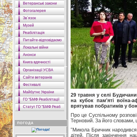
Ветеранські закони
Фотогалерея
Зв`язок
Музей
Реабілітація
Питайте-відповідаємо
Локальні війни
Анонси
Книга вдячності
Організації УСВА
Сайти ветеранів
Фестивалі
Майбутнє України
29 травня у селі Будичани
ГО "БМФ Реабілітації
на кубок пам'яті воїна-
врятував побратимів у бо
Статут ГО "БМФ Реаб
Про це Суспільному розпові
Терновий. За його словами, ц
ПОГОДА
"Микола Бричник народився 
дітей. Після закінчення н