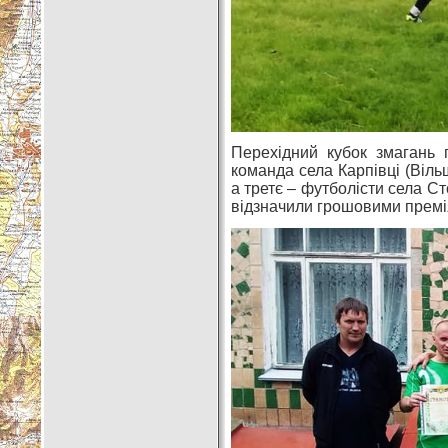
Перехідний кубок змагань 
команда села Карпівці (Віль
а третє – футболісти села Ст
відзначили грошовими премі