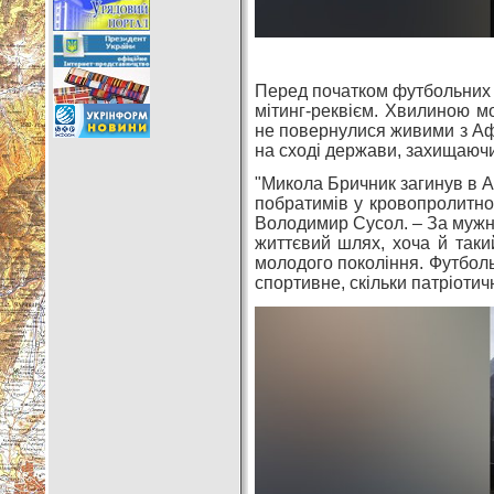
Перед початком футбольних з
мітинг-реквієм. Хвилиною мо
не повернулися живими з Афга
на сході держави, захищаючи 
"Микола Бричник загинув в Аф
побратимів у кровопролитном
Володимир Сусол. – За мужні
життєвий шлях, хоча й таки
молодого покоління. Футболь
спортивне, скільки патріоти