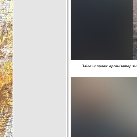
Зліва направо: організатор з