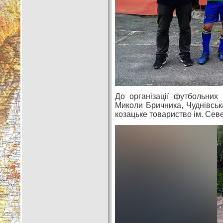
До організації футбольних
Миколи Бричника, Чуднівська
козацьке товариство ім. Сев