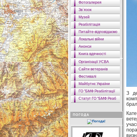
Фотогалерея
Зв`язок
Музей
Реабілітація
Питайте-відповідаємо
Локальні війни
Анонси
Книга вдячності
Організації УСВА
Сайти ветеранів
Фестивалі
Майбутнє України
ГО "БМФ Реабілітації
З д
комп
Статут ГО "БМФ Реаб
брал
Кате
ПОГОДА
вете
учас
пора
визн