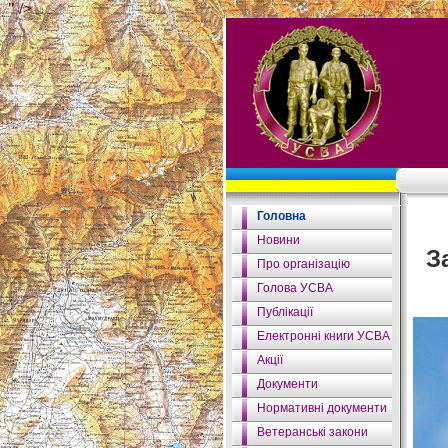
" />
Головна
Новини
З
Про організацію
Голова УСВА
Публікації
Електронні книги УСВА
Акції
Документи
Нормативні документи
Ветеранські закони