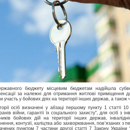
ержавного бюджету місцевим бюджетам надійшла субве
енсації за належні для отримання житлові приміщення для
и участь у бойових діях на території інших держав, а також чл
горії осіб визначені у абзаці першому пункту 1 статті 10
ранів війни, гарантії їх соціального захисту”, для осіб з ін
ників бойових дій на території інших держав, інвалідні
нення, контузії, каліцтва або захворювання, пов’язаних з 
ачених пунктом 7 частини другої статті 7 Закону України 