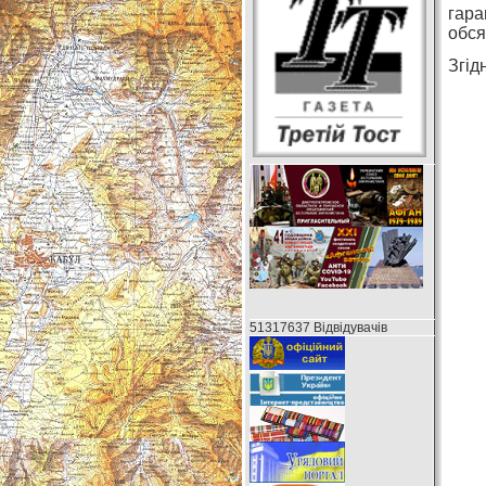
гара
обсяз
Згід
51317637 Відвідувачів