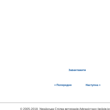
Завантажити
< Попередня
Наступна >
© 2005-2018, Українська Спілка ветеранів Афганістану (воїнів-і