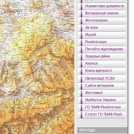
Нормативні документи
Ветеранські закони
Фотогалерея
Зв`язок
Музей
Реабілітація
Питайте-відповідаємо
Локальні війни
Анонси
Книга вдячності
Організації УСВА
Сайти ветеранів
Фестивалі
Майбутнє України
ГО "БМФ Реабілітації
Статут ГО "БМФ Реаб
ПОГОДА