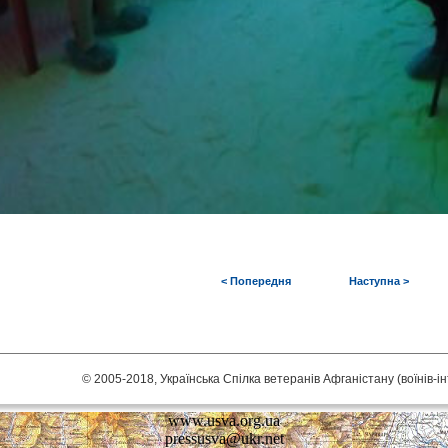
< Попередня
Наступна >
© 2005-2018, Українська Спілка ветеранів Афганістану (воїнів-і
www.usva.org.ua
pressusva@ukr.net