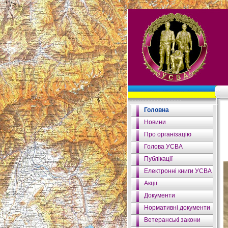
" />
Головна
Новини
Про організацію
Голова УСВА
Публікації
Електронні книги УСВА
Акції
Документи
Нормативні документи
Ветеранські закони