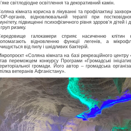
’яке світлодіодне освітлення та декоративний камін.
оляна кімната корисна в лікуванні та профілактиці захвор
ОР-органів, відновлювальній терапії при постковідно
мунітету, підвищенні психофізичного рівня здоров’я дітей і 
 груп ризику.
Середовище галокамери сприяє насиченню клітин 
опомагають відновленню функції легенів, а мікроф
чищується від пилу і шкідливих бактерій.
ікропроєкт «Соляна кімната на базі рекреаційного центру 
тав переможцем конкурсу Програми «Громадські ініціатив
ериторіальної громади. Його автор – громадська організ
пілка ветеранів Афганістану».