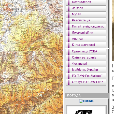
Фотогалерея
Зв`язок
Музей
Реабілітація
Питайте-відповідаємо
Локальні війни
Анонси
Книга вдячності
Організації УСВА
Сайти ветеранів
Фестивалі
Н
Майбутнє України
к
ГО "БМФ Реабілітації
П
Статут ГО "БМФ Реаб
«
г
м
ПОГОДА
в
З
С