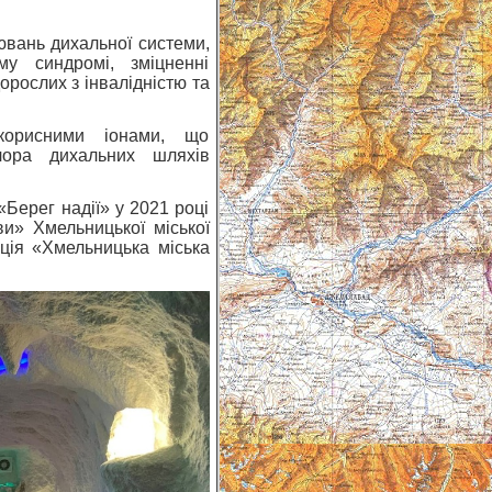
ювань дихальної системи,
му синдромі, зміцненні
дорослих з інвалідністю та
корисними іонами, що
лора дихальних шляхів
«Берег надії» у 2021 році
и» Хмельницької міської
ація «Хмельницька міська