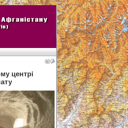
му центрі
нату