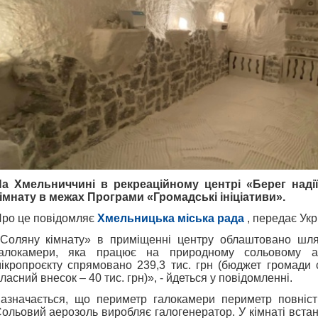
а Хмельниччині в рекреаційному центрі «Берег наді
імнату в межах Програми «Громадські ініціативи».
ро це повідомляє
Хмельницька міська рада
, передає Ук
Соляну кімнату» в приміщенні центру облаштовано шля
алокамери, яка працює на природному сольовому ае
ікропроєкту спрямовано 239,3 тис. грн (бюджет громади с
ласний внесок – 40 тис. грн)», - йдеться у повідомленні.
азначається, що периметр галокамери периметр повніс
ольовий аерозоль виробляє галогенератор. У кімнаті встан