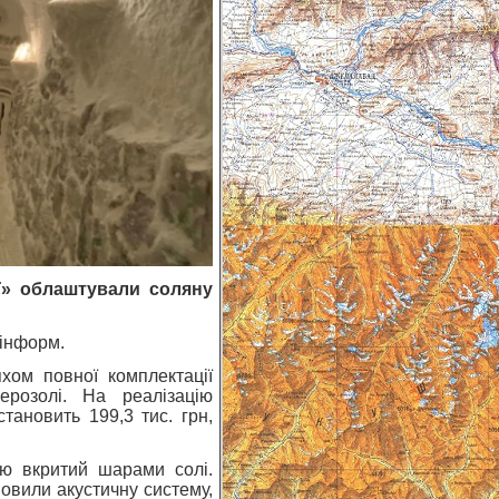
ї» облаштували соляну
рінформ.
хом повної комплектації
розолі. На реалізацію
тановить 199,3 тис. грн,
тю вкритий шарами солі.
овили акустичну систему,