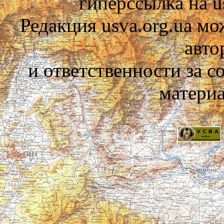
гиперссылка на us
Редакция usva.org.ua мо
авто
и ответственности за 
материа