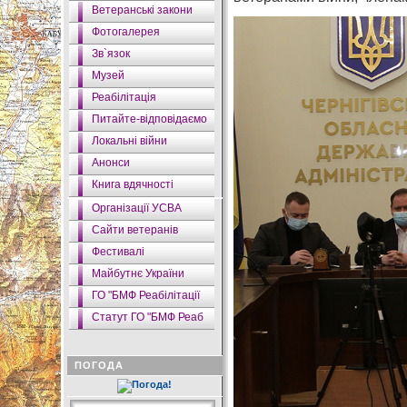
Ветеранські закони
Фотогалерея
Зв`язок
Музей
Реабілітація
Питайте-відповідаємо
Локальні війни
Анонси
Книга вдячності
Організації УСВА
Сайти ветеранів
Фестивалі
Майбутнє України
ГО "БМФ Реабілітації
Статут ГО "БМФ Реаб
ПОГОДА