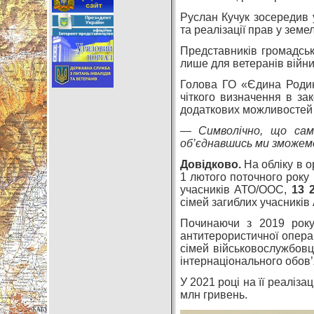
Руслан Кучук зосередив у
та реалізації прав у земе
Представників громадсько
лише для ветеранів війни,
Голова ГО «Єдина Родин
чіткого визначення в за
додаткових можливостей 
— Символічно, що сам
об’єднавшись ми зможем
Довідково.
На обліку в о
1 лютого поточного рок
учасників АТО/ООС,
13 
сімей загиблих учасникі
Починаючи з 2019 року 
антитерористичної операц
сімей військовослужбовці
інтернаціонального обов’я
У 2021 році на її реаліз
млн гривень.