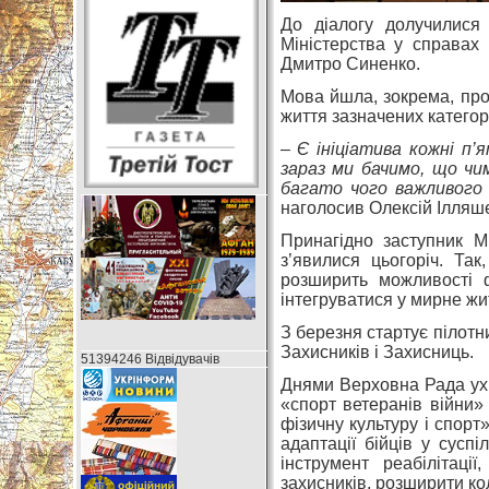
До діалогу долучилися 
Міністерства у справах
Дмитро Синенко.
Мова йшла, зокрема, про
життя зазначених категор
– Є ініціатива кожні п
зараз ми бачимо, що чи
багато чого важливого
наголосив Олексій Ілляш
Принагідно заступник М
з’явилися цьогоріч. Та
розширить можливості 
інтегруватися у мирне жи
З березня стартує пілотн
Захисників і Захисниць.
51394246 Відвідувачів
Днями Верховна Рада ух
«спорт ветеранів війни»
фізичну культуру і спорт
адаптації бійців у сусп
інструмент реабілітаці
захисників, розширити кол