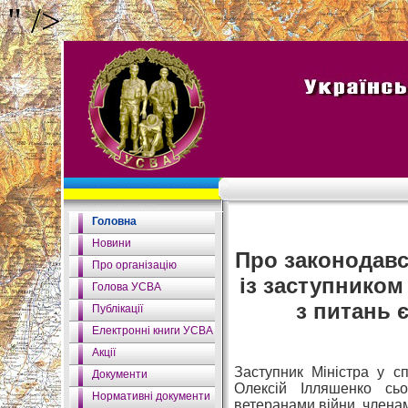
" />
Головна
Новини
Про законодавст
Про організацію
із заступником
Голова УСВА
з питань 
Публікації
Електронні книги УСВА
Акції
Заступник Міністра у сп
Документи
Олексій Ілляшенко сьог
Нормативні документи
ветеранами війни, членами