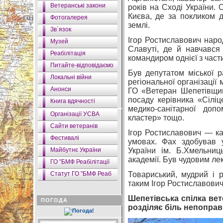
Ветеранські закони
років на Сході України.
Києва, де за покликом 
Фотогалерея
землі.
Зв`язок
Ігор Ростиславович наро
Музей
Славуті, де й навчався
Реабілітація
командиром однієї з част
Питайте-відповідаємо
Був депутатом міської р
Локальні війни
регіональної організації
Анонси
ГО «Ветеран Шепетівщин
посаду керівника «Сіліц
Книга вдячності
медико-санітарної допо
Організації УСВА
кластер» тощо.
Сайти ветеранів
Ігор Ростиславович — ка
Фестивалі
умовах. Фах здобував 
Майбутнє України
України ім. Б.Хмельниц
академії. Був чудовим ле
ГО "БМФ Реабілітації
Статут ГО "БМФ Реаб
Товариський, мудрий і 
таким Ігор Ростиславович 
Шепетівська спілка вет
ПОГОДА
розділяє біль непоправ