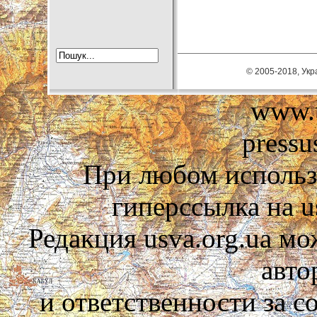
© 2005-2018, Укра
www.u
pressu
При любом использ
гиперссылка на us
Редакция usva.org.ua мо
авто
и ответственности за 