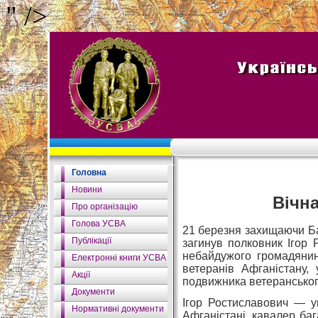
" />
Головна
Новини
Вічн
Про організацію
Голова УСВА
21 березня захищаючи Бат
Публікації
загинув полковник Ігор 
небайдужого громадянина
Електронні книги УСВА
ветеранів Афганістану,
Акції
подвижника ветеранськог
Документи
Ігор Ростиславович — ук
Нормативні документи
Афганістані, кавалер ба