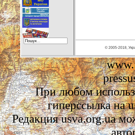
© 2005-2018, Укра
www.u
pressu
При любом использ
гиперссылка на us
Редакция usva.org.ua мо
авто