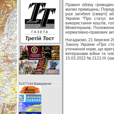
Правил обліку громадян
жилих приміщень; Порядк
разі загибелі (смерті) а
України “Про статус вет
використання коштів, го
Мінветеранів; Положенн
нормативно-правових акт
Нагадаємо, 21 березня 20
Закону України «Про ста
уточнення норм, що врегу
ветеранами війни та чле
15.03.2022 № 2121-IX (за
51377144 Відвідувачів