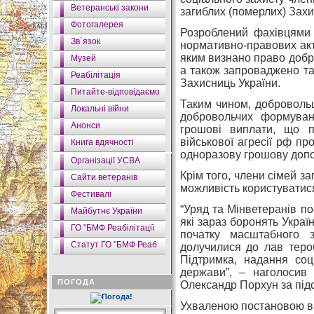
Ветеранські закони
загиблих (померлих) Захис
Фотогалерея
Розроблений фахівцями 
Зв`язок
нормативно-правових акті
яким визнано право добр
Музей
а також запроваджено так
Реабілітація
Захисниць України.
Питайте-відповідаємо
Таким чином, добровольц
Локальні війни
добровольчих формуван
Анонси
грошові виплати, що п
військової агресії рф пр
Книга вдячності
одноразову грошову допо
Організації УСВА
Крім того, члени сімей з
Сайти ветеранів
можливість користуватис
Фестивалі
“Уряд та Мінветеранів п
Майбутнє України
які зараз боронять Україн
ГО "БМФ Реабілітації
початку масштабного 
Статут ГО "БМФ Реаб
долучилися до лав теро
Підтримка, надання соц
держави”, – наголосив 
ПОГОДА
Олександр Порхун за під
Ухваленою постановою ві