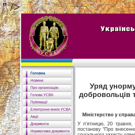
" />
Головна
Новини
Уряд унорму
Про організацію
добровольців т
Голова УСВА
Публікації
Електронні книги УСВА
Міністерство у справа
Акції
У п'ятницю, 20 травня, 
Документи
постанову “Про внесення
Нормативні документи
соціального захисту член