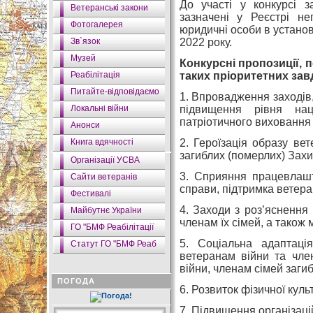
До участі у конкурсі з
Ветеранські закони
зазначені у Реєстрі не
Фотогалерея
юридичні особи в установ
Зв`язок
2022 року.
Музей
Конкурсні пропозиції,
Реабілітація
таких пріоритетних зав
Питайте-відповідаємо
1. Впровадження заходів
Локальні війни
підвищення рівня наці
патріотичного виховання 
Анонси
Книга вдячності
2. Героїзація образу вет
загиблих (померлих) Захис
Організації УСВА
3. Сприяння працевлашт
Сайти ветеранів
справи, підтримка ветера
Фестивалі
4. Заходи з роз’яснення
Майбутнє України
членам їх сімей, а також м
ГО "БМФ Реабілітації
5. Соціальна адаптаці
Статут ГО "БМФ Реаб
ветеранам війни та член
війни, членам сімей заги
ПОГОДА
6. Розвиток фізичної культ
7. Підвищення організаці