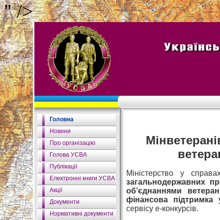
" />
Головна
Новини
Мінветерані
Про організацію
ветеран
Голова УСВА
Публікації
Міністерство у справ
Електронні книги УСВА
загальнодержавних пр
Акції
об’єднаннями ветеран
фінансова підтримка 
Документи
сервісу е-конкурсів.
Нормативні документи