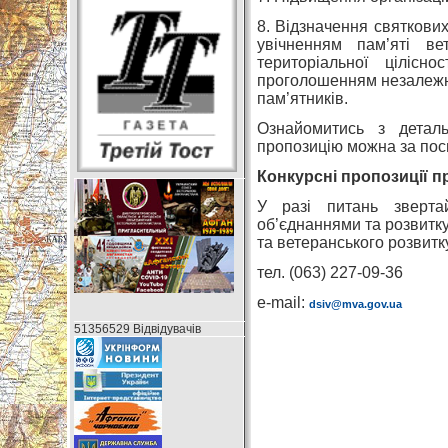
8. Відзначення святкових
увічненням пам’яті ве
територіальної цілісн
проголошенням незалежно
пам’ятників.
Ознайомитись з детал
пропозицію можна за по
Конкурсні пропозиції п
У разі питань зверта
об’єднаннями та розвитку
та ветеранського розвитк
тел. (063) 227-09-36
e-mail:
dsiv@mva.gov.ua
51356529 Відвідувачів