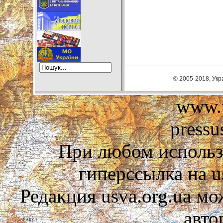
© 2005-2018, Укра
www.u
pressu
При любом использ
гиперссылка на us
Редакция usva.org.ua мо
авто