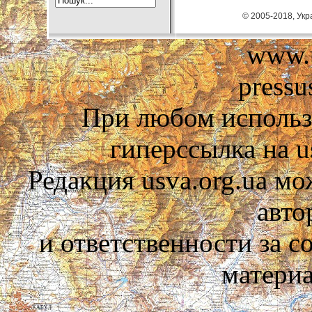
© 2005-2018, Укра
www.u
pressu
При любом использ
гиперссылка на us
Редакция usva.org.ua мо
авто
и ответственности за 
материа