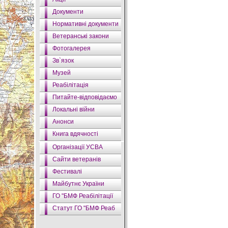
Документи
Нормативні документи
Ветеранські закони
Фотогалерея
Зв`язок
Музей
Реабілітація
Питайте-відповідаємо
Локальні війни
Анонси
Книга вдячності
Організації УСВА
Сайти ветеранів
Фестивалі
Майбутнє України
ГО "БМФ Реабілітації
Статут ГО "БМФ Реаб