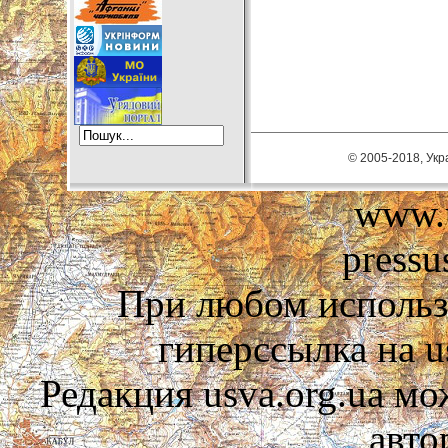
© 2005-2018, Укра
www.u
pressu
При любом использ
гиперссылка на us
Редакция usva.org.ua мо
авто