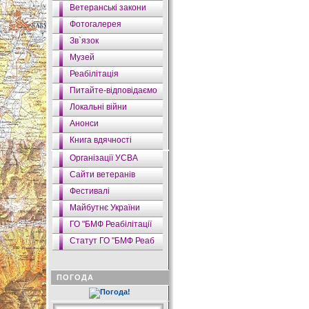
Ветеранські закони
Фотогалерея
Зв`язок
Музей
Реабілітація
Питайте-відповідаємо
Локальні війни
Анонси
Книга вдячності
Організації УСВА
Сайти ветеранів
Фестивалі
Майбутнє України
ГО "БМФ Реабілітації
Статут ГО "БМФ Реаб
ПОГОДА