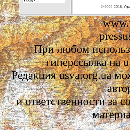
© 2005-2018, Укра
www.u
pressu
При любом использ
гиперссылка на us
Редакция usva.org.ua мо
авто
и ответственности за 
материа