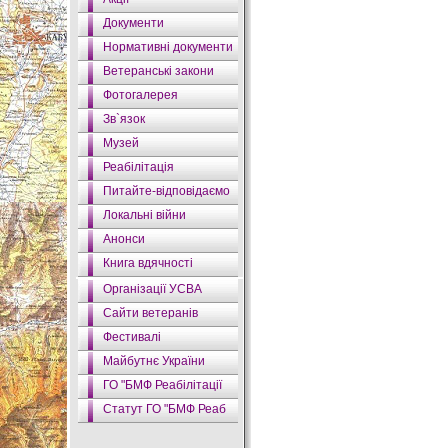
Документи
Нормативні документи
Ветеранські закони
Фотогалерея
Зв`язок
Музей
Реабілітація
Питайте-відповідаємо
Локальні війни
Анонси
Книга вдячності
Організації УСВА
Сайти ветеранів
Фестивалі
Майбутнє України
ГО "БМФ Реабілітації
Статут ГО "БМФ Реаб