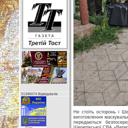
51396074 Відвідувачів
Не стоїть осторонь і Ш
виготовлення маскувальни
передаються безпосер
Шепетівської СВА «Ветер