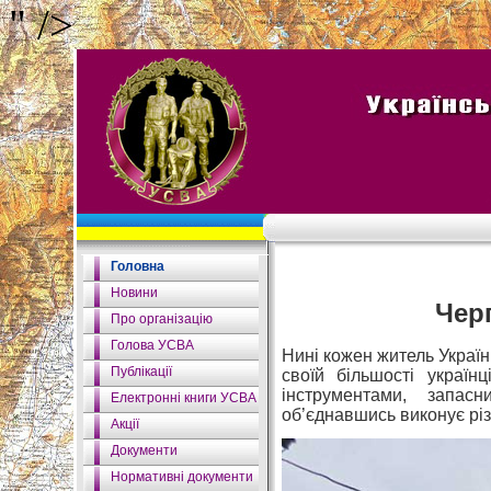
" />
Головна
Новини
Чер
Про організацію
Голова УСВА
Нині кожен житель України
Публікації
своїй більшості украї
інструментами, запас
Електронні книги УСВА
об’єднавшись виконує різ
Акції
Документи
Нормативні документи