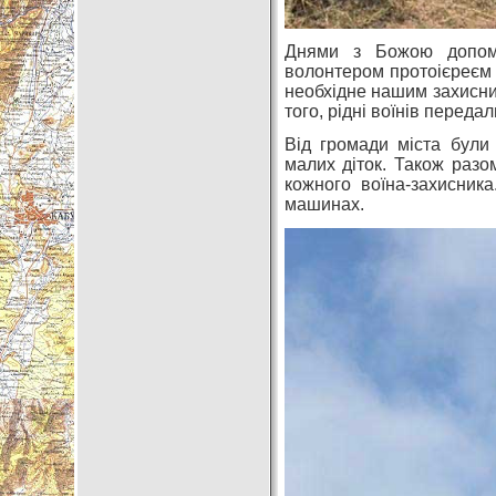
Днями з Божою допомо
волонтером протоієреєм
необхідне нашим захисник
того, рідні воїнів передал
Від громади міста були 
малих діток. Також разо
кожного воїна-захисник
машинах.