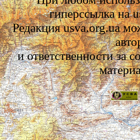
гиперссылка на us
Редакция usva.org.ua мо
авто
и ответственности за 
материа