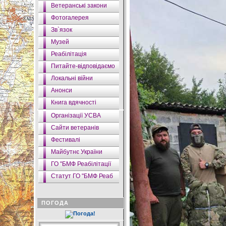
Ветеранські закони
Фотогалерея
Зв`язок
Музей
Реабілітація
Питайте-відповідаємо
Локальні війни
Анонси
Книга вдячності
Організації УСВА
Сайти ветеранів
Фестивалі
Майбутнє України
ГО "БМФ Реабілітації
Статут ГО "БМФ Реаб
ПОГОДА