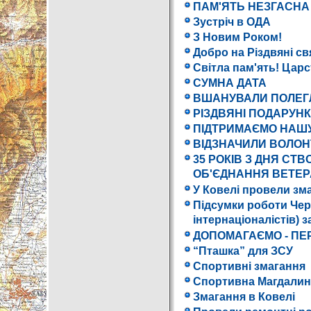
ПАМ'ЯТЬ НЕЗГАСНА
Зустріч в ОДА
З Новим Роком!
Добро на Різдвяні св
Світла пам'ять! Цар
СУМНА ДАТА
ВШАНУВАЛИ ПОЛЕГ
РІЗДВЯНІ ПОДАРУН
ПІДТРИМАЄМО НАШУ
ВІДЗНАЧИЛИ ВОЛОН
35 РОКІВ З ДНЯ СТ
ОБ'ЄДНАННЯ ВЕТЕР
У Ковелі провели зма
Підсумки роботи Черн
інтернаціоналістів) за
ДОПОМАГАЄМО - ПЕ
“Пташка” для ЗСУ
Спортивні змагання
Спортивна Магдалин
Змагання в Ковелі