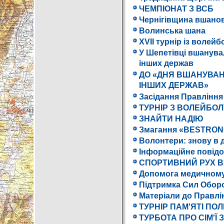
ЧЕМПІОНАТ З ВСБ
Чернігівщина вшанов
Волинська шана
XVII турнір із волей
У Шепетівці вшанувал
інших держав
ДО «ДНЯ ВШАНУВАНН
ІНШИХ ДЕРЖАВ»
Засідання Правління 
ТУРНІР З ВОЛЕЙБОЛ
ЗНАЙТИ НАДІЮ
Змагання «BESTRONG
Волонтери: знову в 
Інформаційне повід
СПОРТИВНИЙ РУХ В
Допомога медичному
Підтримка Сил Оборо
Матеріали до Правлін
ТУРНІР ПАМ'ЯТІ ПО
ТУРБОТА ПРО СІМ'Ї