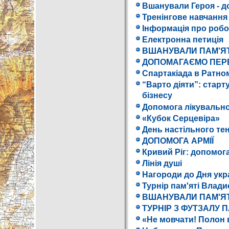
Вшанували Героя - 
Тренінгове навчання
Інформація про роб
Електронна петиція
ВШАНУВАЛИ ПАМ'ЯТ
ДОПОМАГАЄМО ПЕР
Спартакіада в Ратно
“Варто діяти”: старт
бізнесу
Допомога лікувальн
«Кубок Серцевіра»
День настільного тен
ДОПОМОГА АРМІЇ
Кривий Ріг: допомог
Лінія душі
Нагороди до Дня укр
Турнір пам'яті Влад
ВШАНУВАЛИ ПАМ'Я
ТУРНІР З ФУТЗАЛУ 
«Не мовчати! Полон 