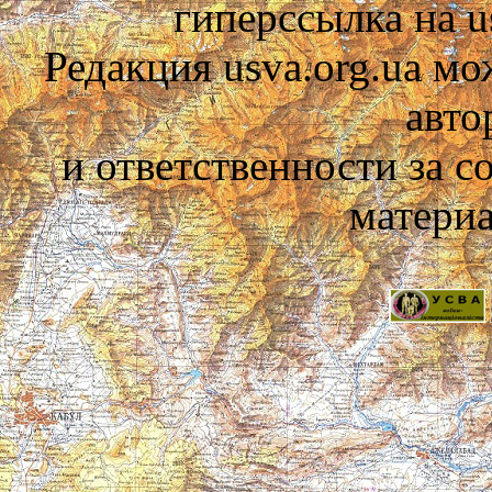
гиперссылка на us
Редакция usva.org.ua мо
авто
и ответственности за 
материа