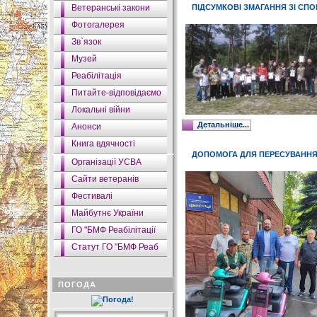
Ветеранські закони
ПІДСУМКОВІ ЗМАГАННЯ ЗІ СПО
Фотогалерея
Зв`язок
Музей
Реабілітація
Питайте-відповідаємо
Локальні війни
Детальніше...
Анонси
Книга вдячності
ДОПОМОГА ДЛЯ ПЕРЕСУВАННЯ 
Організації УСВА
Сайти ветеранів
Фестивалі
Майбутнє України
ГО "БМФ Реабілітації
Статут ГО "БМФ Реаб
ПОГОДА