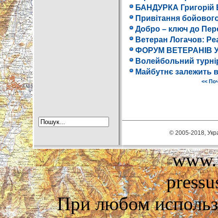
БАНДУРКА Григорій 
Привітання бойовог
Добро – ключ до Пер
Ветеран Логачов: Реа
ФОРУМ ВЕТЕРАНІВ 
Волейбольний турнір
Майбутнє залежить в
<< По
© 2005-2018, Укра
www.u
pressu
При любом использ