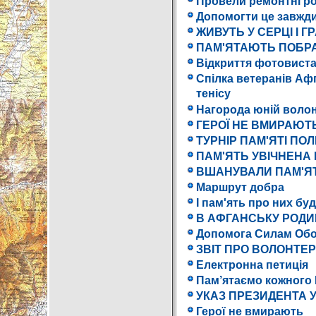
Провели ремонтні р
Допомогти це завжд
ЖИВУТЬ У СЕРЦІ І ГР
ПАМ'ЯТАЮТЬ ПОБР
Відкриття фотовистав
Спілка ветеранів Афг
тенісу
Нагорода юній волон
ГЕРОЇ НЕ ВМИРАЮТ
ТУРНІР ПАМ'ЯТІ ПОЛ
ПАМ'ЯТЬ УВІЧНЕНА В
ВШАНУВАЛИ ПАМ'Я
Маршрут добра
І пам'ять про них бу
В АФГАНСЬКУ РОДИ
Допомога Силам Обо
ЗВІТ ПРО ВОЛОНТЕР
Електронна петиція
Пам’ятаємо кожного 
УКАЗ ПРЕЗИДЕНТА У
Герої не вмирають