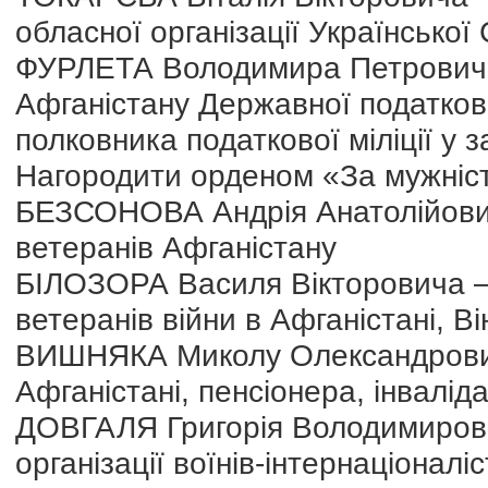
обласної організації Української
ФУРЛЕТА Володимира Петровича 
Афганістану Державної податкової
полковника податкової міліції у з
Нагородити орденом «За мужність
БЕЗСОНОВА Андрія Анатолійовича
ветеранів Афганістану
БІЛОЗОРА Василя Вікторовича – 
ветеранів війни в Афганістані, В
ВИШНЯКА Миколу Олександрович
Афганістані, пенсіонера, інвалід
ДОВГАЛЯ Григорія Володимирович
організації воїнів-інтернаціоналі