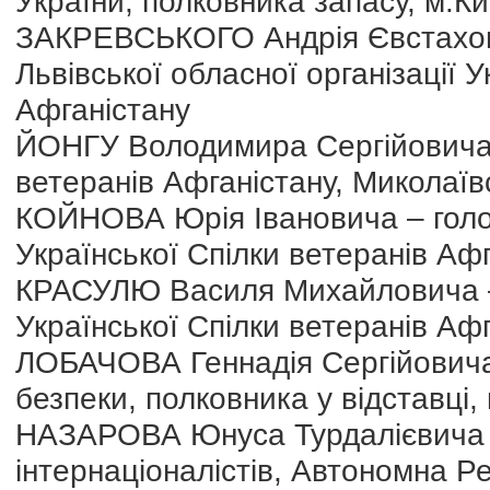
України, полковника запасу, м.Ки
ЗАКРЕВСЬКОГО Андрія Євстахович
Львівської обласної організації У
Афганістану
ЙОНГУ Володимира Сергійовича 
ветеранів Афганістану, Миколаїв
КОЙНОВА Юрія Івановича – голову
Української Спілки ветеранів Аф
КРАСУЛЮ Василя Михайловича – г
Української Спілки ветеранів Аф
ЛОБАЧОВА Геннадія Сергійовича
безпеки, полковника у відставці,
НАЗАРОВА Юнуса Турдалієвича – 
інтернаціоналістів, Автономна Р