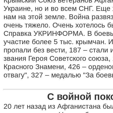
Крымский Союз ветеранов Афгани
Украине, но и во всем СНГ. Еще
нам на этой земле. Война развя
очень тяжело. Очень хотелось б
Справка УКРИНФОРМА. В боевых
участие более 5 тыс. крымчан. И
пропали без вести, 187 – стали
звания Героя Советского союза,
Красного Знамени, 426 – ордено
отвагу", 327 – медалью "За боев
С войной пок
20 лет назад из Афганистана б