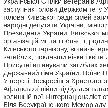
Української Спілки ветеранів Аф
заступник голови Держкомітету У
голова Київської ради сімей заг
народні депутати України, мініс
Президента України, Київської мі
організацій міста і області, роди
Київського гарнізону, воїни-інте
загиблих, поклавши вінки і квіти
Присутні вшанували загиблих х
Державний гімн України. Воїни П
У церкві Воскресіння Христового
Афганської війни відбулася пана
колишній воїн-інтернаціоналіст о
Біля Всеукраїнського Меморіалу 