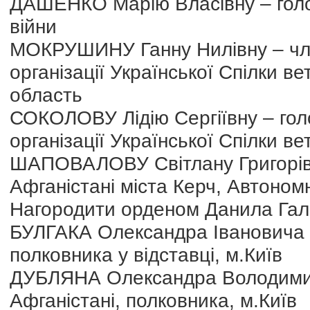
ДАШЕНКО Марію Власівну – голов
війни
МОКРУШИНУ Ганну Нилівну – чле
організації Української Спілки ве
область
СОКОЛОВУ Лідію Сергіївну – гол
організації Української Спілки в
ШАПОВАЛОВУ Світлану Григорівну
Афганістані міста Керч, Автоном
Нагородити орденом Данила Гал
БУЛГАКА Олександра Івановича 
полковника у відставці, м.Київ
ДУБЛЯНА Олександра Володимир
Афганістані, полковника, м.Київ