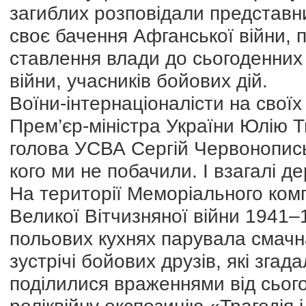
загиблих розповідали представн
своє бачення Афганської війни, п
ставлення влади до сьогоденних 
війни, учасників бойових дій.
Воїни-інтернаціоналісти на своїх
Прем’єр-міністра України Юлію Т
голова УСВА Сергій Червонопись
кого ми не побачили. І взагалі д
На території Меморіального комп
Великої Вітчизняної війни 1941–
польових кухнях парувала смачн
зустрічі бойових друзів, які згад
поділилися враженнями від сьог