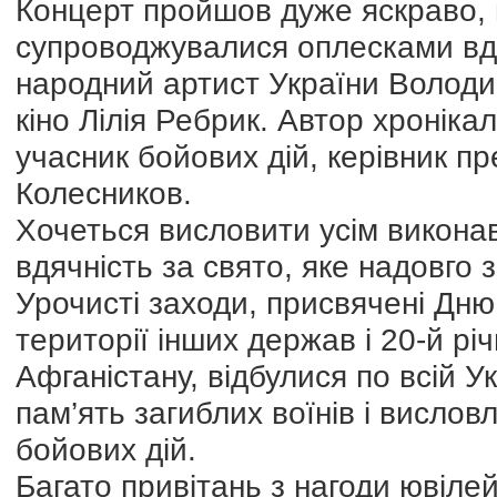
Концерт пройшов дуже яскраво, пі
супроводжувалися оплесками вдя
народний артист України Володим
кіно Лілія Ребрик. Автор хроніка
учасник бойових дій, керівник 
Колесников.
Хочеться висловити усім виконав
вдячність за свято, яке надовго 
Урочисті заходи, присвячені Дню
території інших держав і 20-й рі
Афганістану, відбулися по всій У
пам’ять загиблих воїнів і висл
бойових дій.
Багато привітань з нагоди ювіле