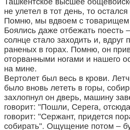
Ташкентское высшее общевойско
не улетел в тот день, то осталс
Помню, мы вдвоем с товарищем 
Боялись даже отбежать поесть –
солнце стало заходить и, вдруг 
раненых в горах. Помню, он при
оторванными ногами и нашего о
на мине.
Вертолет был весь в крови. Летч
было вновь лететь в горы, соби
захлопнул он дверь, машину зав
говорит: "Пошли, Серега, отсюда
говорит: "Сержант, придется по
собирать". Ощущение потом – буд