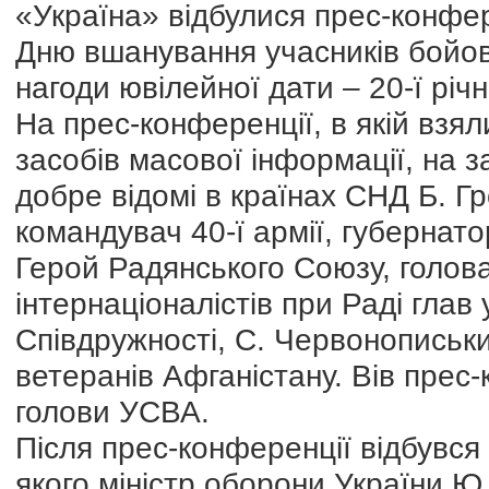
«Україна» відбулися прес-конфер
Дню вшанування учасників бойови
нагоди ювілейної дати – 20-ї річ
На прес-конференції, в якій взя
засобів масової інформації, на з
добре відомі в країнах СНД Б. Г
командувач 40-ї армії, губернат
Герой Радянського Союзу, голова
інтернаціоналістів при Раді глав
Співдружності, С. Червонописьки
ветеранів Афганістану. Вів прес
голови УСВА.
Після прес-конференції відбувся
якого міністр оборони України Ю