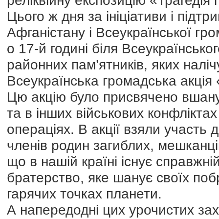
реліквійну експозицію «Трагедія 
Цього ж дня за ініціативи і підтр
Афганістану і Всеукраїнської гро
о 17-й годині біля Всеукраїнсько
районних пам’ятників, яких наліч
Всеукраїнська громадська акція 
Цю акцію було присвячено вшану
та в інших військових конфліктах
операціях. В акції взяли участь д
членів родин загиблих, мешканців
що в нашій країні існує справжні
братерство, яке шанує своїх побр
гарячих точках планети.
А напередодні цих урочистих за