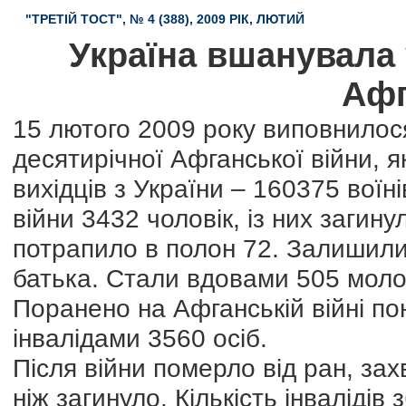
"ТРЕТІЙ ТОСТ", № 4 (388), 2009 РІК, ЛЮТИЙ
Україна вшанувала 
Афг
15 лютого 2009 року виповнилося
десятирічної Афганської війни, 
вихідців з України – 160375 воїн
війни 3432 чоловік, із них загин
потрапило в полон 72. Залишилис
батька. Стали вдовами 505 молод
Поранено на Афганській війні по
інвалідами 3560 осіб.
Після війни померло від ран, зах
ніж загинуло. Кількість інвалідів