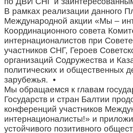
по ДВИ СНГ и заинтересованным
В рамках реализации данного П
Международной акции «Мы – инт
Координационного совета Комит
интернационалистов при Совете 
участников СНГ, Героев Советск
организаций Содружества и Каза
политических и общественных д
зарубежья. •
Мы обращаемся к главам госуд
Государств и стран Балтии прод
конференций участников Между
интернационалисты!» и приложи
устойчивого позитивного общест