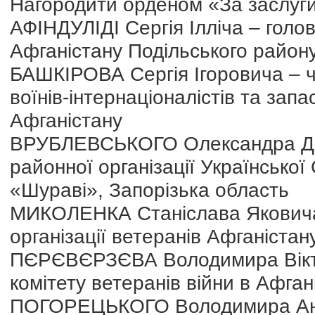
Нагородити орденом «За заслуги»
АФІНДУЛІДІ Сергія Ілліча – голов
Афганістану Подільського району
БАШКІРОВА Сергія Ігоровича – ч
воїнів-інтернаціоналістів та запа
Афганістану
ВРУБЛЕВСЬКОГО Олександра Дми
районної організації Української
«Шураві», Запорізька область
МИКОЛЕНКА Станіслава Яковича
організації ветеранів Афганіста
ПЄРЄВЄРЗЄВА Володимира Вікто
комітету ветеранів війни в Афган
ПОГОРЕЦЬКОГО Володимира Анто