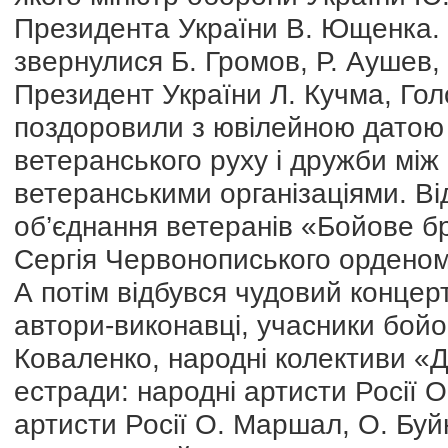
Президента України В. Ющенка. 
звернулися Б. Громов, Р. Аушев,
Президент України Л. Кучма, Гол
поздоровили з ювілейною датою і
ветеранського руху і дружби мі
ветеранськими організаціями. Ві
об’єднання ветеранів «Бойове б
Сергія Червонописького ордено
А потім відбувся чудовий концерт
автори-виконавці, учасники бойов
Коваленко, народні колективи «До
естради: народні артисти Росії О
артисти Росії О. Маршал, О. Буй