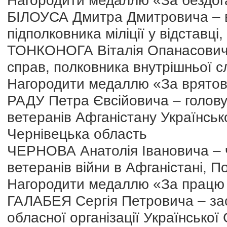
Нагородити медаллю «За бездога
БІЛОУСА Дмитра Дмитровича – ве
підполковника міліції у відставц
ТОНКОНОГА Віталія Опанасовича 
справ, полковника внутрішньої сл
Нагородити медаллю «За врятов
РАДУ Петра Євсійовича – голову 
ветеранів Афганістану Українсько
Чернівецька область
ЧЕРНОВА Анатолія Івановича – ч
ветеранів війни в Афганістані, 
Нагородити медаллю «За працю і
ГАЛАБЕЯ Сергія Петровича – за
обласної організації Української