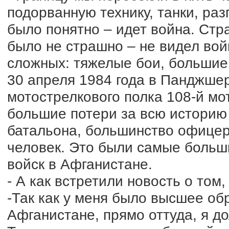
подорванную технику, танки, ра
было понятно – идет война. Стра
было не страшно – не видел войн
сложных: тяжелые бои, большие 
30 апреля 1984 года в Панджшер
мотострелкового полка 108-й м
большие потери за всю историю
батальона, большинство офицерс
человек. Это были самые больш
войск в Афганистане.
- А как встретили новость о том
-Так как у меня было высшее об
Афганистане, прямо оттуда, я д