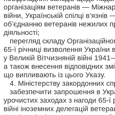
організаціям ветеранів — Міжнаро
війни, Українській спілці в’язні
об’єднанню ветеранів нежилих пр
діяльності;
перегляд складу Організаційного
65-ї річниці визволення України
у Великій Вітчизняній війні 1941
а також внесення відповідних змін
що випливають із цього Указу.
4. Міністерству закордонних сп
забезпечити запрошення в Украї
урочистих заходах з нагоди 65-ї 
війні іноземних делегацій ветеран