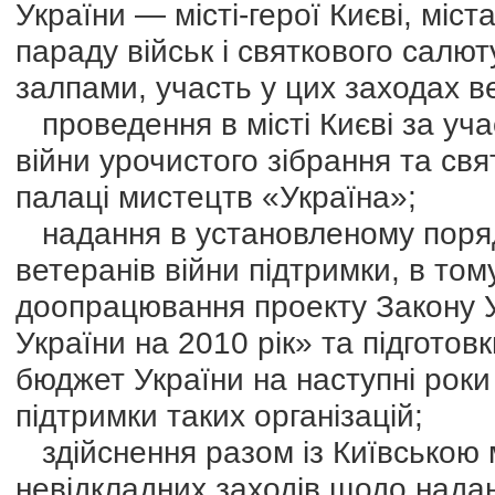
України — місті-герої Києві, міст
параду військ і святкового салю
залпами, участь у цих заходах ве
проведення в місті Києві за уча
війни урочистого зібрання та св
палаці мистецтв «Україна»;
надання в установленому поряд
ветеранів війни підтримки, в том
доопрацювання проекту Закону 
України на 2010 рік» та підготов
бюджет України на наступні роки
підтримки таких організацій;
здійснення разом із Київською 
невідкладних заходів щодо нада