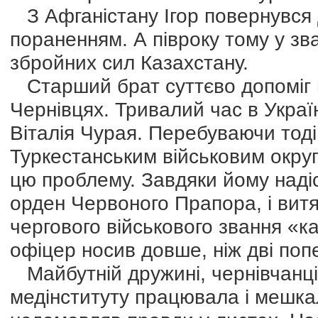
З Афганістану Ігор повернувся 
пораненням. А півроку тому у зв
збройних сил Казахстану.
Старший брат суттєво допоміг 
Чернівцях. Тривалий час в Укра
Віталія Чурая. Перебуваючи тод
Туркестанським військовим округ
цю проблему. Завдяки йому надісл
орден Червоного Прапора, і витя
чергового військового звання «ка
офіцер носив довше, ніж дві поп
Майбутній дружині, чернівчанці 
медінституту працювала і мешкал