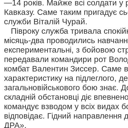
—14 років. Майже всі солдати у р
Кавказу. Саме таким пригадує сь
служби Віталій Чурай.
Півроку служба тривала спокійн
місяць-два проводились навчання 
експериментальні, з бойовою ст
передавали командири рот Воло
комбат Валентин Зиссер. Саме в
характеристику на підлеглого, д
загальновійськового бою знає. До
складній обстановці діє впевнен
командує взводом у всіх видах б
відповідає. Гідний направлення
ДРА».