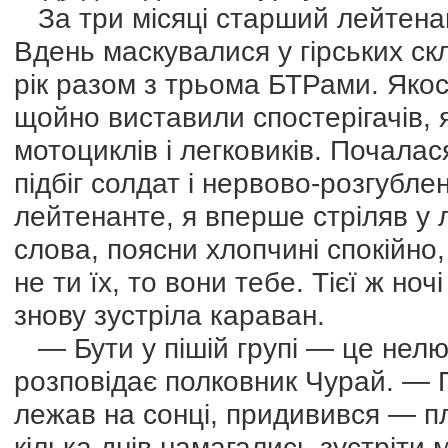
За три місяці старший лейтенан
Вдень маскувалися у гірських ск
рік разом з трьома БТРами. Якос
щойно виставили спостерігачів, я
мотоциклів і легковиків. Почалас
підбіг солдат і нервово-розгуб
лейтенанте, я вперше стріляв у 
слова, поясни хлопчині спокійно,
не ти їх, то вони тебе. Тієї ж но
знову зустріла караван.
— Бути у пішій групі — це нелю
розповідає полковник Чурай. — 
лежав на сонці, придивився — пл
кілька днів намагались зустріти м