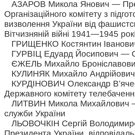
АЗАРОВ Микола Янович — Прем’
Організаційного комітету з підгот
визволення України від фашистсь
Вітчизняній війні 1941—1945 рок
ГРИЩЕНКО Костянтин Іванович 
ГУРВІЦ Едуард Йосипович — Оде
ЄЖЕЛЬ Михайло Броніславович 
КУЛИНЯК Михайло Андрійович — 
КУРДІНОВИЧ Олександр В’ячес
Державного комітету телебаченн
ЛИТВИН Микола Михайлович — 
служби України
ЛЬОВОЧКІН Сергій Володимиров
Президента України, відповідал