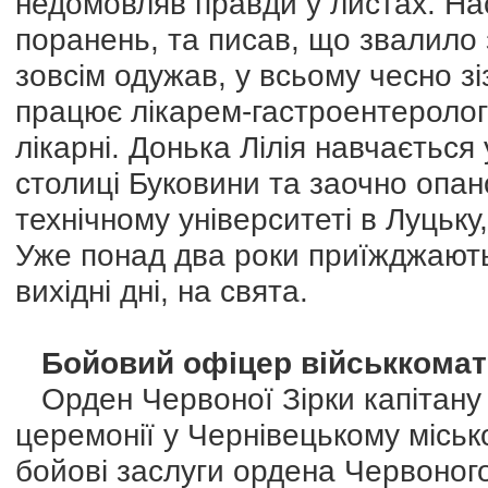
недомовляв правди у листах. Насп
поранень, та писав, що звалило з
зовсім одужав, у всьому чесно зі
працює лікарем-гастроентеролого
лікарні. Донька Лілія навчається
столиці Буковини та заочно опа
технічному університеті в Луцьку
Уже понад два роки приїжджають,
вихідні дні, на свята.
Бойовий офіцер військкомат
Орден Червоної Зірки капітану
церемонії у Чернівецькому міськ
бойові заслуги ордена Червоног