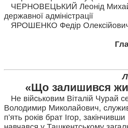
ЧЕРНОВЕЦЬКИЙ Леонід Михайлов
державної адміністрації
ЯРОШЕНКО Федір Олексійович —
Глав
Л
«Що залишився жив
Не військовим Віталій Чурай се
Володимир Миколайович, служив
п’ять років брат Ігор, закінчивш
навчався у Ташкентському загал