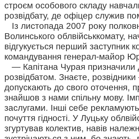
строєм особового складу навчаль
розвідбату, де офіцер служив по
Із листопада 2007 року полковн
Волинського облвійськкомату, на
відгукується перший заступник 
командування генерал-майор Юрі
— Капітана Чурая призначили до
розвідбатом. Знаєте, розвідники
допускають до свого оточення, п
знайшов з нами спільну мову. Ім
заслугами. Інші себе рекламують 
почуття гідності. У Луцьку облві
згуртував колектив, навів належ
зустрічаються з ним, бо знають, 