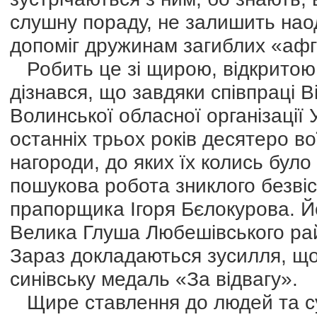
слушну пораду, не залишить наод
допоміг дружинам загиблих «афга
Робить це зі щирою, відкритою
дізнався, що завдяки співпраці 
Волинської обласної організаці
останніх трьох років десятеро во
нагороди, до яких їх колись бул
пошукова робота зниклого безвіст
прапорщика Ігоря Бєлокурова. Йо
Велика Глуша Любешівського рай
Зараз докладаються зусилля, щоб
синівську медаль «За відвагу».
Щире ставлення до людей та су