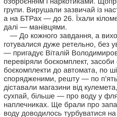
озброєнням і наркотиками. Щопр
групи. Вирушали зазвичай із наста
а на БТРах — до 26. Їхали кіломе
далі — манівцями.
— До кожного завдання, а виходи
готувалися дуже ретельно, без у
— пригадує Віталій Володимиро
перевіряли боєкомплект, засоби с
боєкомплекти до автомата, по шіс
спорядженими, решту — по п’ять
діставали магазини від кулемет
сухпай, більше — про воду у фля
наплечниках. Ще брали про запа
воду доводилось турбуватися на