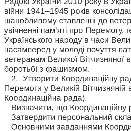
Радою України 2010 року в Украї
війни 1941–1945 років консоліда
шанобливому ставленні до ветера
увічненні пам’яті про Перемогу, г
Українського народу в часи Вели
насамперед у молоді почуття пат
ветеранам Великої Вітчизняної вій
боротьбі з фашизмом.
2. Утворити Координаційну раду 
Перемоги у Великій Вітчизняній 
Координаційна рада).
Визначити, що Координаційну р
Затвердити персональний склад
Основними завданнями Координ