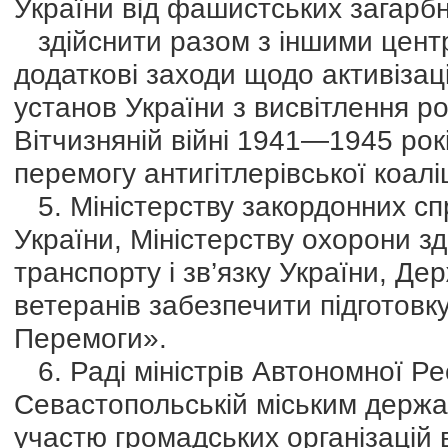
України від фашистських загарбн
здійснити разом з іншими цент
додаткові заходи щодо активіза
установ України з висвітлення ро
Вітчизняній війні 1941—1945 років
перемогу антигітлерівської коаліц
5. Міністерству закордонних сп
України, Міністерству охорони зд
транспорту і зв’язку України, Де
ветеранів забезпечити підготовк
Перемоги».
6. Раді міністрів Автономної Ре
Севастопольській міським держа
участю громадських організацій в