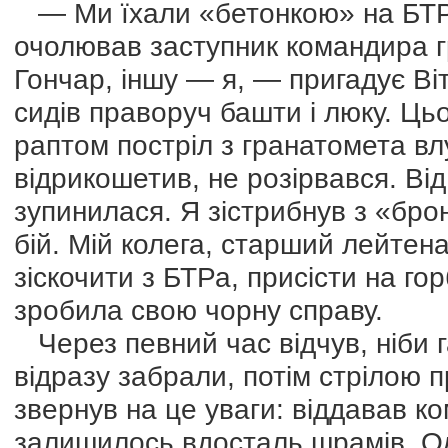
— Ми їхали «бетонкою» на БТРах
очолював заступник командира 
Гончар, іншу — я, — пригадує Ві
сидів праворуч башти і люку. Цьо
раптом постріл з гранатомета в
відрикошетив, не розірвався. Ві
зупинилася. Я зістрибнув з «бро
бій. Мій колега, старший лейтен
зіскочити з БТРа, присісти на го
зробила свою чорну справу.
Через певний час відчув, ніби г
відразу забрали, потім стрілою п
звернув на це уваги: віддавав ком
залишилось вдосталь шрамів. Од