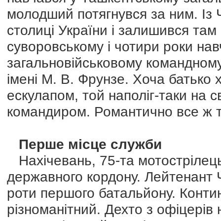
молодший потягнувся за ним. Із Ч
столиці України і залишився там н
суворовському і чотири роки на
загальновійськовому командном
імені М. В. Фрунзе. Хоча батько 
ескулапом, той наполіг-таки на св
командиром. Романтично все ж та
Перше місце служби
Нахічевань, 75-та мотострілець
державного кордону. Лейтенант 
роти першого батальйону. Конти
різноманітний. Дехто з офіцерів