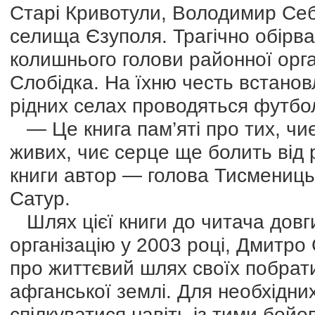
Старі Кривотули, Володимир Себе
селища Єзуполя. Трагічно обірва
колишнього голови районної орга
Слобідка. На їхню честь встанов
рідних селах проводяться футбол
— Це книга пам’яті про тих, чиє
живих, чиє серце ще болить від р
книги автор — голова Тисмениць
Сатур.
Шлях цієї книги до читача довг
організацію у 2003 році, Дмитро 
про життєвий шлях своїх побрати
афганської землі. Для необхідн
спілкуватися навіть із тими бой