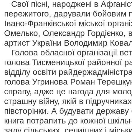
Свої пісні, народжені в Афганіст
пережитого, дарували бойовим п
Івано-Франківської міської органі
Омелько, Олександр Гордієнко, 
артист України Володимир Ковал
Голова обласної організації вет
голова Тисменицької районної р
відділу освіти райдержадміністр
голова Угринова Роман Терешкун 
справу, адже це нагода для моло
страшну війну, якій в підручниках
півсторінки. А будувати державу 
книга потрапить до кожної шкільн
залу сільських, селищних і міськи