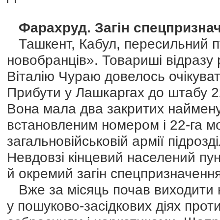
Фарахруд. Загін спецпризна
Ташкент, Кабул, пересильний пу
новобранців». Товариші відразу 
Віталію Чураю довелось очікуват
Прибути у Лашкаргах до штабу 2
Вона мала два закритих наймену
встановленим номером і 22-га мо
загальновійськовій армії підроз
Невдовзі кінцевий населений пун
й окремий загін спецпризначення,
Вже за місяць почав виходити н
у пошуково-засідкових діях прот