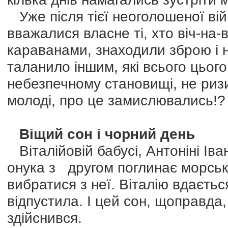
Уже після тієї неоголошеної ві
вважалися власне ті, хто віч-на-
караванами, знаходили зброю і н
таланило іншим, які всього цьог
небезпечному становищі, не ризи
молоді, про це замислювались!?
Віщий сон і чорний день
Віталійовій бабусі, Антоніні Іва
онука з другом поглинає морсь
вибратися з неї. Віталію вдається
відпустила. І цей сон, щоправда
здійснився.