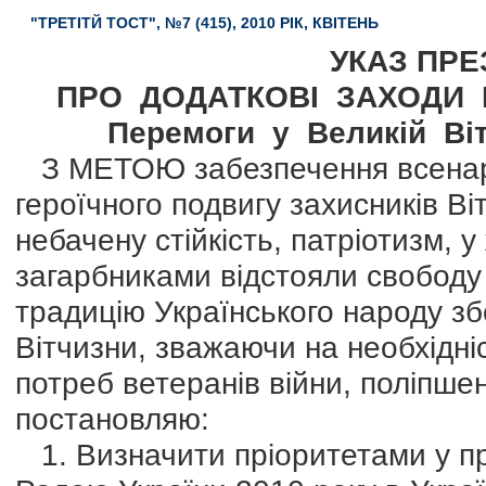
"ТРЕТІТЙ ТОСТ", №7 (415), 2010 РІК, КВІТЕНЬ
УКАЗ ПРЕ
ПРО ДОДАТКОВІ ЗАХОДИ Щ
Перемоги у Великій Вітч
З МЕТОЮ забезпечення всенаро
героїчного подвигу захисників Ві
небачену стійкість, патріотизм, 
загарбниками відстояли свободу
традицію Українського народу зб
Вітчизни, зважаючи на необхідні
потреб ветеранів війни, поліпшен
постановляю:
1. Визначити пріоритетами у п