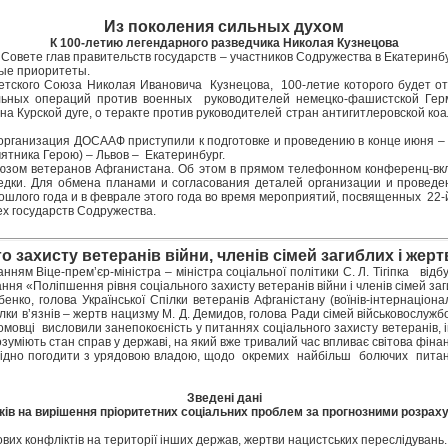
Из поколения сильных духом
К 100-летию легендарного разведчика Николая Кузнецова
овете глав правительств государств – участников Содружества в Екатеринб
ные приоритеты.
тского Союза Николая Ивановича Кузнецова, 100-летие которого будет отм
льных операций против военных руководителей немецко-фашистской Герм
Курской дуге, о теракте против руководителей стран антигитлеровской коал
организация ДОСААФ приступили к подготовке и проведению в конце июня –
мятника Герою) – Львов – Екатеринбург.
оюзом ветеранов Афганистана. Об этом в прямом телефонном конференц-вкл
едки. Для обмена планами и согласования деталей организации и проведе
шлого года и в феврале этого года во время мероприятий, посвященных 22-й
ех государств Содружества.
о захисту ветеранів війни, членів сімей загиблих і жер
нням Віце-прем’єр-міністра – міністра соціальної політики С. Л. Тігіпка ві
ання «Поліпшення рівня соціального захисту ветеранів війни і членів сімей за
енко, голова Української Спілки ветеранів Афганістану (воїнів-інтернаціона
лки в’язнів – жертв нацизму М. Д. Демидов, голова Ради сімей військовослужбо
ромовці висловили занепокоєність у питаннях соціального захисту ветеранів, 
зуміють стан справ у державі, на який вже тривалий час впливає світова фіна
обхідно погодити з урядовою владою, щодо окремих найбільш болючих питань
Зведені дані
ків на вирішення пріоритетних соціальних проблем за прогнозними розрах
кових конфліктів на території інших держав, жертви нацистських переслідувань.