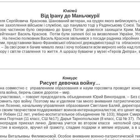
Ювілей
Від Ірану до Маньчжурії
иля Сергійовича Краснова. Шанований ветеран, на грудях якого виблискують сім
ьне захоплення військом і службою, що панувало тоді у Радянському Союзі. 
з усією частиною було скеровано до Ірану. Потім довелося захищати Крим. М
йтенант Василь Краснов. Потім були запеклі бої за визволення України, Угор
. На пенсію полковник Василь Краснов звільнився з посади радника збройних 
, представники Івано-Франківської обласної держадміністрації та обласного в
– За свої роки я бачив чимало лиха і хочу побажати всім мирного неба над гол
ру і світле ставлення то життя. А щоразу буваючи у музеї «Героїв Дніпра», 
Конкурс
Рисует девочка войну…
а совместно с управлением образования и науки горсовета проводит конку
ла война, беречь самое дорогое – мир.
ей участвовал, – говорит председатель объединения Юрий Виноградов. – Без 
помнить про войну. Поэтому мы и уделяем так много внимания патриотическ
не Лозенко, начальнику управления образования Светлане Баляй, директора
о своим творчеством поддерживает воинов-интернационалистов, кто ценит муж
ег Робкин (12 лет, учебно-воспитательное объединение № 103); Мария Смирн
рина Портная (11 класс, СШ №17); Дарья Тарнопольская (8 класс, СШ № 37).
иноградов приехал лично. Девочка учится во втором классе неполной ср
ие в конкурсе, вручил ей грамоту, сладкие подарки и мягкие игрушки, а в
 Елены Витальевны Филимоновой. Особое внимание военно-патриотической тем