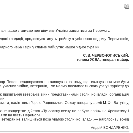
чалі, адже згадуємо про ціну, яку Україна заплатила за Перемогу.
удові традиції, продовжуватимуть роботу з увічнення подвигу Переможців,
арного неба і віри у славне майбутнє нашої рідної України!
С. В. ЧЕРВОНОПИСЬКИЙ,
голова УСВА, генерал-майор.
ксандр Попов неодноразово наголошував на тому, що святкування має бути
часників війни, ветеранів, і ми маємо посилювати свою увагу і турботу до
ж привітання ветеранів війни представниками столичної влади, організація
йни.
емоги, пам'ятника Герою Радянського Союзу генералу армії М. Ф. Ватутіну,
ване концертне дійство «Ту славну весну не забути повік» на Хрещатику і
оями на честь Перемоги.
і ветеран не залишиться поза увагою столичної влади, — наголосив Леонід
Андрій БОНДАРЕНКО.