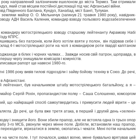
980 року направлений залізничним ешелоном до міста Термез. Там отримали
з, який став місцем постійної дислокації під час Афганської війни.
ід Південного Баглана, Кундуз, Ханабад, міст Бангі, Тулукан.
 земляки майор О. О. Мельничук (загинув 21 травня 1980 року), навідник-
взводу АДН Василь Каленик, командир взводу польового водозабезпечення
о командиру мотострілецького взводу старшому лейтенанту Акрамову Набі
’їзду КПРС.
ившись без патронів, коли його хотіли взяти у полон, він підірвав себе і
ад 4-ї мотострілецької роти на чолі з командиром роти гвардії капітаном
оджахеди в білих і чорних чалмах… Завжди носив свій патрон, щоправда, в
першу чергу знищували комісарів і комуністів.
написавши рапорт ще навесні 1980-го.
 1986 року вивів тилові підрозділи і зайву бойову техніку в Союз. До речі,
в Афганістані.
й лейтенант, був начальником штабу мотострілецького батальйону, а я –
 майор Сергій Рохін, пропагандистом полку – Саша Солошенко, комсоргом
нений, що найкращий спосіб самоутвердитись і примусити людей вірити – це
лягла. До речі, це була вже третя атака, в перший і другий день «зелені»
дку і знищити його. Вони збили прапор, але не встояла одна із трьох опор
бу 3-го МСБ, рвонули через мінне поле. Добігли, встановили наш прапор,
е переходити, вгризатися в землю, окопатись і чекати. Мені потім начальник
и на чисте поле. І тут почалося, шквал вогню, мене буквально врятував цей