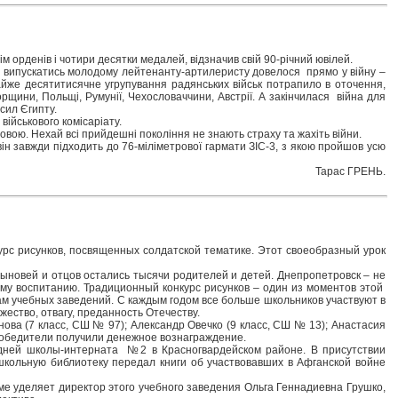
 орденів і чотири десятки медалей, відзначив свій 90-річний ювілей.
Та випускатись молодому лейтенанту-артилеристу довелося прямо у війну –
айже десятитисячне угрупування радянських військ потрапило в оточення,
щини, Польщі, Румунії, Чехословаччини, Австрії. А закінчилася війна для
сил Єгипту.
ійськового комісаріату.
овою. Нехай всі прийдешні покоління не знають страху та жахіть війни.
він завжди підходить до 76-міліметрової гармати ЗІС-3, з якою пройшов усю
Тарас ГРЕНЬ.
рс рисунков, посвященных солдатской тематике. Этот своеобразный урок
сыновей и отцов остались тысячи родителей и детей. Днепропетровск – не
ому воспитанию. Традиционный конкурс рисунков – один из моментов этой
м учебных заведений. С каждым годом все больше школьников участвуют в
ество, отвагу, преданность Отечеству.
ова (7 класс, СШ № 97); Александр Овечко (9 класс, СШ № 13); Анастасия
 Победители получили денежное вознаграждение.
едней школы-интерната №2 в Красногвардейском районе. В присутствии
 школьную библиотеку передал книги об участвовавших в Афганской войне
е уделяет директор этого учебного заведения Ольга Геннадиевна Грушко,