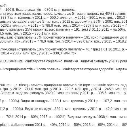
сіб):
014 – 166,9. Всього видатків – 680,5 млн. гривень.
а жертвам нацистських переслідувань до 5 травня щороку на 40% і зрівняти дл
5383,7 млн. гривень: у 2011 р. – 550,0 млн. грн., у 2012 – 860,1 млн. грн., у 2013 
, які складають менше 5 тис. грн., з 2012 р. щороку на 25% (є 2091 грн., 2012 р.
5262,7 млн. грн., у 2013 – 5789,0 млн. грн., у 2014 – 6367,9 млн. грн., у 2015 – 
ів (отримують 25% прожиткового мінімуму – 191 грн.) 3 01.10.2011 – на 50%, 
8,5 млн. грн., у 2015 – 330,1 млн. грн.
вців,які отримують (25% прожиткового мінімуму – 191 грн.) підвищення до пен
0,0 млн. грн., у 2013 – 778,0 млн. грн., у 2014 – 890,0 млн. грн., у 2015 – 1018,2
ужбовців (отримують 10% прожиткового мінімуму – 76,7 грн.) з 01.10.2011 р. 
у 2014 – 288,7 млн. грн., у 2015 – 330,3 млн. грн.
М. О. Семашка Міністерства соціальної політики. Видатки складуть у 2012 році
ів- інтернаціоналістів «Лісова поляна» Міністерства охорони здоров’я. Видатки
00 грн. на місяць замість придбання автомобілів (при нинішніх обсягах вида
рн., у 2012 – 211,0 млн. грн., у 2013 – 229,5 млн. грн., у 2014 – 245,8 млн. грн
 Загалом видатки складуть 3820,9 млн. гривень: у 2011 р. – 395,6 млн. грн., у 2
 – 100%). Видатки складуть 1133,1 млн. гривень: у 2011 р. – 107,2 млн. грн., у
р. – 100%). Видатки складуть 329,1 млн. гривень: у 2011 р. – 42,0 млн. грн., у
. – 70%, 2014 р. – 80%, 2015 р. – 100%). Видатки складуть 1036,4 млн. гривень:
івень забезпечення 2011 р. – 40%, 2012 р. – 50%, 2013 р. – 60%, 2014 р. – 80