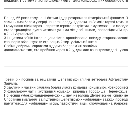
педагоги. Поэтому участие школьников в таких конкурсах и их бережное от
Понад 65 років тому наші батьки і діди розгромили гітлерівський фашизм. 
залишиться болем у серці нашого народу. І допоки на Землі є гарячі точки,
І тому наша місія зараз – сприяти героїко-патріотичному вихованню молодо
стало традицією зустрічатися з учнями місцевої школи, розповідати їм пр
війни і Афганської.
З ініціативи воїнів-інтернаціоналістів організовано поїздку старшокласни
спонсорів облаштувати стрілецький тир у сільській школі.
Своїми добрими справами віддамо борг пам’яті загиблих,
допомагаємо тим, хто пройшов через війну, для кого вона триває досі у спог
Третій рік поспіль за ініціативи Шепетівської спілки ветеранів Афганіс
Зайчука.
У заключній частині змагань брали участь команди Грицівської, Чотирбоківськ
У фінальному матчі зустрілися команди Грицева і Городища. Переможців в
Почесний кубок команді-переможниці вручив голова Шепетівської спілки в
Спортивні змагання за підтримки шепетівських «афганців» завжди проводять
пам’ятних для «афганців» місць, патріотичні акції, спрямовані на збережен