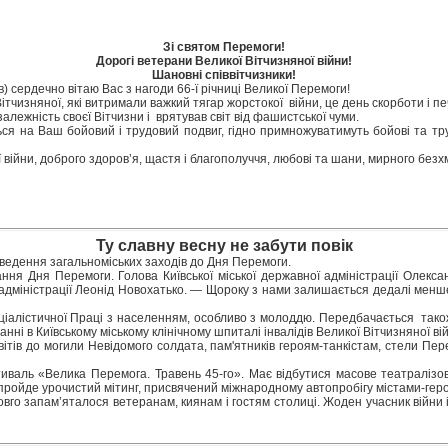
Зі святом Перемоги!
Дорогі ветерани Великої Вітчизняної війни!
Шановні співвітчизники!
ів) сердечно вітаю Вас з нагоди 66-ї річниці Великої Перемоги!
ітчизняної, які витримали важкий тягар жорстокої війни, це день скорботи і пе
залежність своєї Вітчизни і врятував світ від фашистської чуми.
ься на Ваш бойовий і трудовий подвиг, гідно примножуватимуть бойові та тр
війни, доброго здоров’я, щастя і благополуччя, любові та шани, мирного безхм
Ту славну весну не забути повік
оведення загальноміських заходів до Дня Перемоги.
ування Дня Перемоги. Голова Київської міської державної адміністрації Оле
дміністрації Леонід Новохатько. — Щороку з нами залишається дедалі менше у
Соціалістичної Праці з населенням, особливо з молоддю. Передбачається тако
анні в Київському міському клінічному шпиталі інвалідів Великої Вітчизняної ві
ітів до могили Невідомого солдата, пам'ятників героям-танкістам, стели Пер
тиваль «Велика Перемога. Травень 45-го». Має відбутися масове театралізо
 пройде урочистий мітинг, присвячений міжнародному автопробігу містами-гер
вго запам’яталося ветеранам, киянам і гостям столиці. Жоден учасник війни 