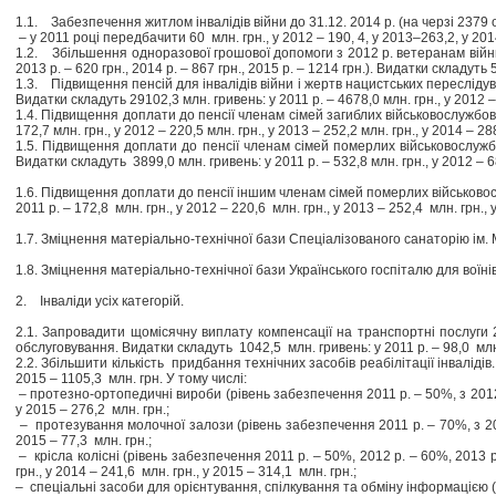
1.1. Забезпечення житлом інвалідів війни до 31.12. 2014 р. (на черзі 2379 о
– у 2011 році передбачити 60 млн. грн., у 2012 – 190, 4, у 2013–263,2, у 2
1.2. Збільшення одноразової грошової допомоги з 2012 р. ветеранам війни т
2013 р. – 620 грн., 2014 р. – 867 грн., 2015 р. – 1214 грн.). Видатки складуть 
1.3. Підвищення пенсій для інвалідів війни і жертв нацистських переслідувань
Видатки складуть 29102,3 млн. гривень: у 2011 р. – 4678,0 млн. грн., у 2012 – 
1.4. Підвищення доплати до пенсії членам сімей загиблих військовослужбовц
172,7 млн. грн., у 2012 – 220,5 млн. грн., у 2013 – 252,2 млн. грн., у 2014 – 28
1.5. Підвищення доплати до пенсії членам сімей померлих військовослужбо
Видатки складуть 3899,0 млн. гривень: у 2011 р. – 532,8 млн. грн., у 2012 – 68
1.6. Підвищення доплати до пенсії іншим членам сімей померлих військовосл
2011 р. – 172,8 млн. грн., у 2012 – 220,6 млн. грн., у 2013 – 252,4 млн. грн., 
1.7. Зміцнення матеріально-технічної бази Спеціалізованого санаторію ім. 
1.8. Зміцнення матеріально-технічної бази Українського госпіталю для воїн
2. Інваліди усіх категорій.
2.1. Запровадити щомісячну виплату компенсації на транспортні послуги 2
обслуговування. Видатки складуть 1042,5 млн. гривень: у 2011 р. – 98,0 млн. г
2.2. Збільшити кількість придбання технічних засобів реабілітації інвалідів.
2015 – 1105,3 млн. грн. У тому числі:
– протезно-ортопедичні вироби (рівень забезпечення 2011 р. – 50%, з 2012 р.
у 2015 – 276,2 млн. грн.;
– протезування молочної залози (рівень забезпечення 2011 р. – 70%, з 2012 
2015 – 77,3 млн. грн.;
– крісла колісні (рівень забезпечення 2011 р. – 50%, 2012 р. – 60%, 2013 р
грн., у 2014 – 241,6 млн. грн., у 2015 – 314,1 млн. грн.;
– спеціальні засоби для орієнтування, спілкування та обміну інформацією (р