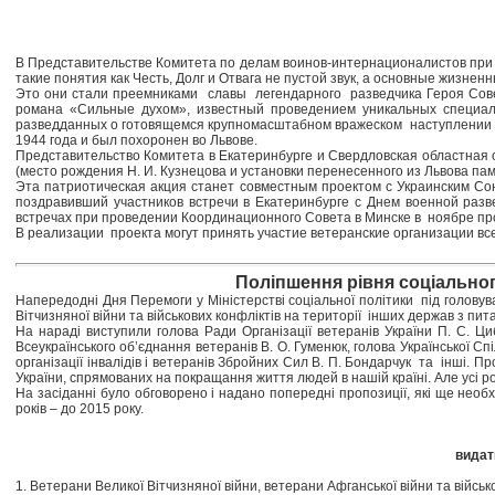
В Представительстве Комитета по делам воинов-интернационалистов при С
такие понятия как Честь, Долг и Отвага не пустой звук, а основные жизнен
Это они стали преемниками славы легендарного разведчика Героя Сове
романа «Сильные духом», известный проведением уникальных специа
разведданных о готовящемся крупномасштабном вражеском наступлении на 
1944 года и был похоронен во Львове.
Представительство Комитета в Екатеринбурге и Свердловская областная 
(место рождения Н. И. Кузнецова и установки перенесенного из Львова па
Эта патриотическая акция станет совместным проектом с Украинским С
поздравивший участников встречи в Екатеринбурге с Днем военной разв
встречах при проведении Координационного Совета в Минске в ноябре про
В реализации проекта могут принять участие ветеранские организации вс
Поліпшення рівня соціальног
Напередодні Дня Перемоги у Міністерстві соціальної політики під головува
Вітчизняної війни та військових конфліктів на території інших держав з пит
На нараді виступили голова Ради Організації ветеранів України П. С. Циб
Всеукраїнського об’єднання ветеранів В. О. Гуменюк, голова Української Спі
організації інвалідів і ветеранів Збройних Сил В. П. Бондарчук та інші. П
України, спрямованих на покращання життя людей в нашій країні. Але усі ро
На засіданні було обговорено і надано попередні пропозиції, які ще не
років – до 2015 року.
видат
1. Ветерани Великої Вітчизняної війни, ветерани Афганської війни та війсь