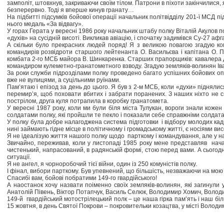
замполіт, штовхнув, закриваючи своїм тілом. Патрони в піхоти закінчилися, 
безперервно. Тоді я вперше кинув гранату…
На підбитті підсумків бойової операції начальник політвідділу 201-ї МСД 
нього медаль «За відвагу».
У горах Герата у вересні 1986 року начальник штабу полку Віталій Акулов 
«духів» на сусідній висоті. Викликав авіацію, і спочатку задимівся Су-27 а
А скільки було прекрасних людей поряд! Я з великою повагою згадую ко
командирів розвідроти старшого лейтенанта О. Васильєва і капітана О. П
комбата 2-го МСБ майора В. Шинкаренка. Старших прапорщиків: кавалера дв
командиром кулеметно-гранатометного взводу. Згадую земляків-волинян Ів
За роки служби підрозділами полку проведено багато успішних бойових опе
вже не вулицями, а суцільними руїнами.
Пам’ятаю і епізод за день до цього. Я був з 2-м МСБ, коли «духи» піднялися
перемир’я, щоб поховати вбитих і забрати поранених. З наших ніхто не сп
пострілом, друга куля потрапила в коробку гранатомета.
У вересні 1987 року, коли ми були біля міста Тулукан, вороги знали коже
солдатами полку, які пройшли те пекло і показали себе справжніми солдатам
У полку була добре налагоджена система підготовки і відбору молодих кадр
нині займають гідне місце в політичному і громадському житті, є носіями вис
Я не ідеалізую життя нашого полку щодо парткому і командування, але у н
Звичайно, переживав, коли у листопаді 1985 року мене представляв начал
чистенький, напрасований, в радянській формі, стою перед вами. А сьогодн
ситуації.
Я не ангел, я чорноробочий тієї війни, один із 250 комуністів полку.
І фінал, вибори парткому. Був упевнений, що більшість, незважаючи на мою 
Спасибі вам, бойові побратими 149-го гвардійського!
А наостанок хочу назвати поіменно своїх земляків-волинян, які загинули
Анатолій Півень, Віктор Потапчук, Василь Селюк, Володимир Хомич, Волод
149-й гвардійський мотострілецький полк – це наша гірка пам’ять і наш бі
15 жовтня, в день Святої Покрови – покровительки козацтва, у місті Володи