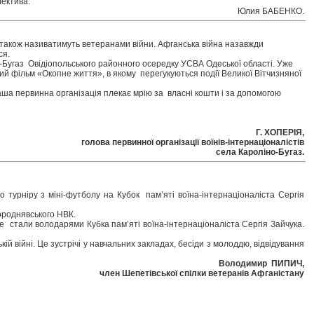
лектива.
Юлия БАБЕНКО.
в також називатимуть ветеранами війни. Афганська війна назавжди
ся.
о-Бугаз Овідіопольського районного осередку УСВА Одеської області. Уже
й фільм «Окопне життя», в якому перегукуються події Великої Вітчизняної
Наша первинна організація плекає мрію за власні кошти і за допомогою
Г. ХОПЕРІЯ,
голова первинної організації воїнів-інтернаціоналістів
села Кароліно-Бугаз.
 турніру з міні-футболу на Кубок пам’яті воїна-інтернаціоналіста Сергія
Городнявського НВК.
 стали володарями Кубка пам’яті воїна-інтернаціоналіста Сергія Зайчука.
 війні. Це зустрічі у навчальних закладах, бесіди з молоддю, відвідування
Володимир ПИПИЧ,
член Шепетівської спілки ветеранів Афганістану