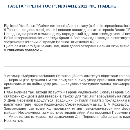
ГАЗЕТА "ТРЕТІЙ ТОСТ", №9 (441), 2011 РІК, ТРАВЕНЬ.
Від імені Української Спілки ветеранів Афганістану (воїнів-інтернаціоналіст
9 Травня – це день честі, слави і пошани наших дорогих ветеранів Великої В
Не підвладна рокам велич подвигу народу, який відстояв свободу, честь і не
Воїни-інтернаціоналісти завжди брали з Вас приклад і завжди рівнятимут
збереження історичної правди Великої Вітчизняної війни.
Цього пам’ятного дня бажаю Вам, наші дорогі ветерани Великої Вітчизняної 
З глибокою повагою –
У столиці відбулося засідання Організаційного комітету з підготовки та пр
— Керівництво держави і міста приділяє значну увагу організації святк
організоване на найвищому рівні, — зауважив заступник голови міськдержа
них.
План включає такі заходи як зустрічі Героїв Радянського Союзу і Героїв 
святкових концертів для ветеранів, також і для тих, які перебувають на лікув
У День Перемоги відбудуться традиційні ритуали пам'яті з покладанням кв
пам'ятника тричі Герою Радянського Союзу маршалу авіації І. М. Кожедубу.
Заплановано святковий хід, урочистий мітинг і військово-історичний фес
майдані Незалежності за участю ветеранів війни. А на проспекті Перемоги
— Ми ретельно готуємося до відзначення Дня Перемоги, аби це свято надо
Новохатько.