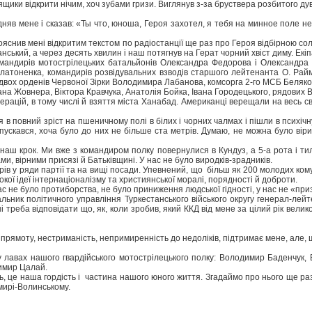
ящики відкрити нічим, хоч зубами гризи. Виглянув з-за бруствера розбитого дува
підняв мене і сказав: «Ты что, юноша, Героя захотел, я тебя на минное поле 
пояснив мені відкритим текстом по радіостанції ще раз про Героя відбірною со
фганський, а через десять хвилин і наш потягнув на Герат чорний хвіст диму. Ек
мандирів мотострілецьких батальйонів Олександра Федорова і Олександра М
латоненка, командирів розвідувальних взводів старшого лейтенанта О. Райм
ох орденів Червоної Зірки Володимира Лабанова, комсорга 2-го МСБ Белякова
ана Жовнера, Віктора Кравчука, Анатолія Бойка, Івана Городецького, рядови
рацій, в тому числі й взяття міста Ханабад. Американці верещали на весь сві
 в повний зріст на пшеничному полі в білих і чорних чалмах і пішли в психічн
ускався, хоча було до них не більше ста метрів. Думаю, не можна було віри
н наш крок. Ми вже з командиром полку повернулися в Кундуз, а 5-а рота і 
и, вірними присязі й Батьківщині. У нас не було виродків-зрадників.
ів у ряди партії та на вищі посади. Упевнений, що більш як 200 молодих кому
окої ідеї інтернаціоналізму та християнської моралі, порядності й доброти.
ас не було протиборства, не було приниження людської гідності, у нас не «п
ьник політичного управління Туркестанського війського округу генерал-лейт
і треба відповідати що, як, коли зробив, який ККД від мене за цілий рік вел
прямоту, нестриманість, непримиренність до недоліків, підтримає мене, але, щ
 у лавах нашого гвардійського мотострілецького полку: Володимир Баденчук
имир Цалай.
ль, це наша гордість і частина нашого юного життя. Згадаймо про нього ще р
мирі-Волинському.