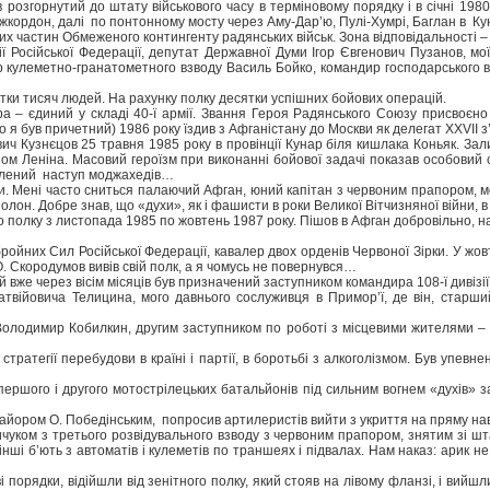
ув розгорнутий до штату військового часу в терміновому порядку і в січні 1
жкордон, далі по понтонному мосту через Аму-Дар’ю, Пулі-Хумрі, Баглан в Кунду
х частин Обмеженого контингенту радянських військ. Зона відповідальності – в
Російської Федерації, депутат Державної Думи Ігор Євгенович Пузанов, мої
 кулеметно-гранатометного взводу Василь Бойко, командир господарського 
ятки тисяч людей. На рахунку полку десятки успішних бойових операцій.
 – єдиний у складі 40-ї армії. Звання Героя Радянського Союзу присвоєн
 був причетний) 1986 року їздив з Афганістану до Москви як делегат XXVII з
ч Кузнєцов 25 травня 1985 року в провінції Кунар біля кишлака Коньяк. Залиш
 Леніна. Масовий героїзм при виконанні бойової задачі показав особовий скл
алений наступ моджахедів…
. Мені часто сниться палаючий Афган, юний капітан з червоним прапором, м
олон. Добре знав, що «духи», як і фашисти в роки Великої Вітчизняної війни, в 
го полку з листопада 1985 по жовтень 1987 року. Пішов в Афган добровільно, 
них Сил Російської Федерації, кавалер двох орденів Червоної Зірки. У жовтні
. Скородумов вивів свій полк, а я чомусь не повернувся…
вже через вісім місяців був призначений заступником командира 108-ї дивізії 
війовича Телицина, мого давнього сослуживця в Примор’ї, де він, старши
Володимир Кобилкин, другим заступником по роботі з місцевими жителями –
стратегії перебудови в країні і партії, в боротьбі з алкоголізмом. Був упев
ершого і другого мотострілецьких батальйонів під сильним вогнем «духів» за
айором О. Победінським, попросив артилеристів вийти з укриття на пряму наво
уком з третього розвідувального взводу з червоним прапором, знятим зі шта
нші б’ють з автоматів і кулеметів по траншеях і підвалах. Нам наказ: арик н
порядки, відійшли від зенітного полку, який стояв на лівому фланзі, і вийшл