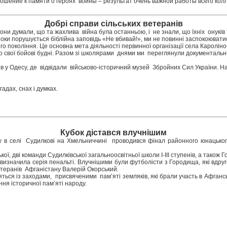
ношение к памяти о героях войны – результат очень важной работы всего кол
Добрі справи сільських ветеранів
Вони думали, що та жахлива війна була останньою, і не знали, що їхніх онукі
 поки порушується біблійна заповідь «Не вбивай!», ми не повинні заспокоювати
го покоління. Це основна мета діяльності первинної організації села Каролін
о свої бойові будні. Разом зі школярами днями ми переглянули документальни
ків у Одесу, де відвідали військово-історичний музей Збройних Сил України. 
адах, снах і думках.
Кубок дістався влучнішим
тану в селі Судилкові на Хмельниччині проводився фінал районного юнацького
ої, дві команди Судилківської загальноосвітньої школи І-ІІІ ступенів, а також 
изначила серія пенальті. Влучнішими були футболісти з Городища, які вдруге
етеранів Афганістану Валерій Окорський.
ся із заходами, присвяченими пам’яті земляків, які брали участь в Афганській
ня історичної пам’яті народу.