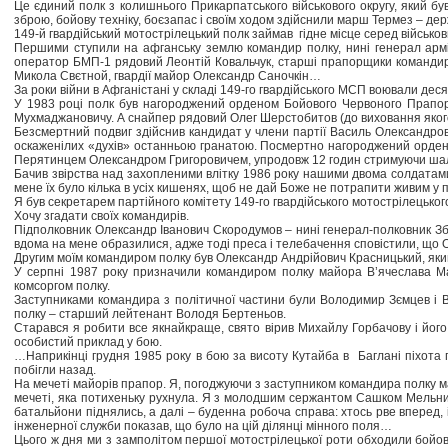
Це єдиний полк з колишнього Прикарпатського військового округу, який б
зброю, бойову техніку, боєзапас і своїм ходом здійснили марш Термез – дер
149-й гвардійський мотострілецький полк займав гідне місце серед військови
Першими ступили на афганську землю командир полку, нині генерал армії 
оператор БМП-1 рядовий Леонтій Ковальчук, старші прапорщики командир
Микола Свєтной, гвардії майор Олександр Саночкін…
За роки війни в Афганістані у складі 149-го гвардійського МСП воювали дес
У 1983 році полк був нагороджений орденом Бойового Червоного Прапора
Мухмаджановичу. А снайпер рядовий Олег Шерстобитов (до виховання якого я
Безсмертний подвиг здійснив кандидат у члени партії Василь Олександрови
оскаженілих «духів» останньою гранатою. Посмертно нагороджений орденом
Перятинцем Олександром Григоровичем, упродовж 12 годин стримуючи ш
Бачив звірства над захопленими влітку 1986 року нашими двома солдатами
мене їх було кілька в усіх кишенях, щоб не дай Боже не потрапити живим у п
Я був секретарем партійного комітету 149-го гвардійського мотострілецько
Хочу згадати своїх командирів.
Підполковник Олександр Іванович Скородумов – нині генерал-полковник Зброй
вдома на мене образилися, адже тоді преса і телебачення сповістили, що О
Другим моїм командиром полку був Олександр Андрійович Красницький, який 
У серпні 1987 року призначили командиром полку майора В’ячеслава Мат
комсоргом полку.
Заступниками командира з політичної частини були Володимир Зємцев і 
полку – старший лейтенант Володя Бертеньов.
Старався я робити все якнайкраще, свято вірив Михайлу Горбачову і його 
особистий приклад у бою.
…Наприкінці грудня 1985 року в бою за висоту Кутайба в Баглані піхота п
побігли назад.
На мечеті майорів прапор. Я, погоджуючи з заступником командира полку м
мечеті, яка потихеньку рухнула. Я з молодшим сержантом Сашком Мельнич
батальйони піднялись, а далі – буденна робоча справа: хтось рве вперед, і
інженерної служби показав, що було на цій ділянці мінного поля…
Цього ж дня ми з замполітом першої мотострілецької роти обходили бойові 