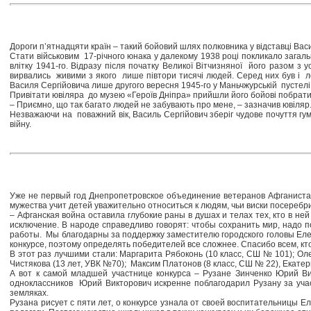
Дороги п’ятнадцяти країн – такий бойовий шлях полковника у відставці Вас
Стати військовим 17-річного юнака у далекому 1938 році покликало загал
влітку 1941-го. Відразу після початку Великої Вітчизняної його разом 
вирвались живими з якого лише півтори тисячі людей. Серед них був і ле
Василя Сергійовича лише другого вересня 1945-го у Маньчжурській пустелі
Привітати ювіляра до музею «Героїв Дніпра» прийшли його бойові побратими
– Приємно, що так багато людей не забувають про мене, – зазначив ювіляр. 
Незважаючи на поважний вік, Василь Сергійович зберіг чудове почуття гумо
війну.
Уже не первый год Днепропетровское объединение ветеранов Афганистан
мужества учит детей уважительно относиться к людям, чьи виски посеребри
– Афганская война оставила глубокие раны в душах и телах тех, кто в н
исключение. В народе справедливо говорят: чтобы сохранить мир, надо 
работы. Мы благодарны за поддержку заместителю городского головы Еле
конкурсе, поэтому определять победителей все сложнее. Спасибо всем, кт
В этот раз лучшими стали: Маргарита Рябоконь (10 класс, CШ № 101); Ол
Чистякова (13 лет, УВК №70); Максим Платонов (8 класс, СШ № 22), Екате
А вот к самой младшей участнице конкурса – Рузане Зинченко Юрий В
одноклассников Юрий Викторович искренне поблагодарил Рузану за участ
земляках.
Рузана рисует с пяти лет, о конкурсе узнала от своей воспитательницы