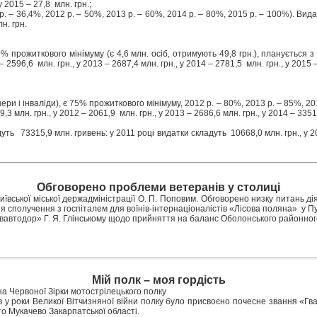
 у 2015 – 27,8 млн. грн.;
. – 36,4%, 2012 р. – 50%, 2013 р. – 60%, 2014 р. – 80%, 2015 р. – 100%). Видат
лн. грн.
житкового мінімуму (є 4,6 млн. осіб, отримують 49,8 грн.), планується з 2012 
 2596,6 млн. грн., у 2013 – 2687,4 млн. грн., у 2014 – 2781,5 млн. грн., у 2015 
и і інваліди), є 75% прожиткового мінімуму, 2012 р. – 80%, 2013 р. – 85%, 2014
 млн. грн., у 2012 – 2061,9 млн. грн., у 2013 – 2686,6 млн. грн., у 2014 – 3351
дуть 73315,9 млн. гривень: у 2011 році видатки складуть 10668,0 млн. грн., у 201
Обговорено проблеми ветеранів у столиці
ської міської держадміністрації О. П. Поповим. Обговорено низку питань діял
 сполучення з госпіталем для воїнів-інтернаціоналістів «Лісова поляна» у П
автодор» Г. Я. Глінському щодо прийняття на баланс Оболонського районного 
Мій полк – моя гордість
на Червоної Зірки мотострілецького полку
в у роки Великої Вітчизняної війни полку було присвоєно почесне звання «Гв
сто Мукачево Закарпатської області.