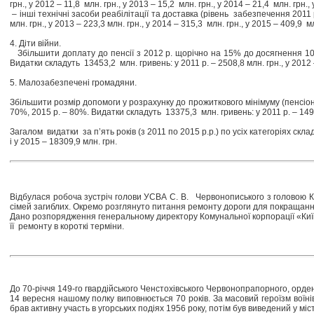
грн., у 2012 – 11,8 млн. грн., у 2013 – 15,2 млн. грн., у 2014 – 21,4 млн. грн.,
– інші технічні засоби реабілітації та доставка (рівень забезпечення 2011 р
млн. грн., у 2013 – 223,3 млн. грн., у 2014 – 315,3 млн. грн., у 2015 – 409,9 м
4. Діти війни.
Збільшити доплату до пенсії з 2012 р. щорічно на 15% до досягнення 10% про
Видатки складуть 13453,2 млн. гривень: у 2011 р. – 2508,8 млн. грн., у 2012 –
5. Малозабезпечені громадяни.
Збільшити розмір допомоги у розрахунку до прожиткового мінімуму (пенсіонер
70%, 2015 р. – 80%. Видатки складуть 13375,3 млн. гривень: у 2011 р. – 1499,3
Загалом видатки за п’ять років (з 2011 по 2015 р.р.) по усіх категоріях скла
і у 2015 – 18309,9 млн. грн.
Відбулася робоча зустріч голови УСВА С. В. Червонописького з головою Київ
сімей загиблих. Окремо розглянуто питання ремонту дороги для покращання
Дано розпорядження генеральному директору Комунальної корпорації «Київ
її ремонту в короткі терміни.
До 70-річчя 149-го гвардійського Ченстохівського Червонопрапорного, орде
14 вересня нашому полку виповнюється 70 років. За масовий героїзм воїні
брав активну участь в угорських подіях 1956 року, потім був виведений у мі