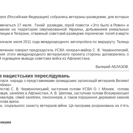
урге (Российская Федерация) собрались ветераны-разведчики, для которых
ечаться 27 июля. Гений разведки, герой повести «Это было в Ровно» и
ании на территории оккупированной Украины, добыванием уникальных
иции в Тегеране, отважный советский разведчик героически погиб в марте
 начале июля 2011 года международного автопробега по маршруту: Талица
ючении говорил председатель УСВА генерал-майор С. В. Червонопиский,
ния этого международного ветеранского проекта стороны договорились о
 годовщине вывода советских войск из Афганистана.
Валерий АБЛАЗОВ.
тв нацистських переслідувань
дбулася нарада з представниками громадських організацій ветеранів Великої
гиблих».
лістів) С. В. Червонописький, заступник голови УСВА О. І. Міхнюк, голова
вців, загиблих в Афганістані, А. В. Шипова, заступник голови Всеукраїнської
інвалідів, сімей загиблих, пенсіонерів, а також порушення державою законів
нсова криза.
 соціального захисту ветеранів війни. Ця програма розрахована на п’ять
унками