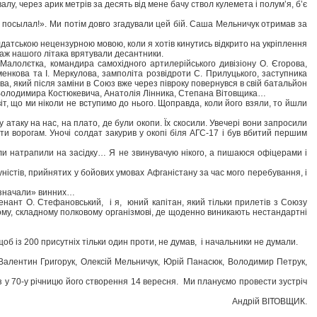
лу, через арик метрів за десять від мене бачу ствол кулемета і полум’я, б’є
не посылал!». Ми потім довго згадували цей бій. Саша Мельничук отримав за
лдатською нецензурною мовою, коли я хотів кинутись відкрито на укріплення
іпаж нашого літака врятували десантники.
алолєтка, командира самохідного артилерійського дивізіону О. Єгорова,
енкова та І. Меркулова, замполіта розвідроти С. Прилуцького, заступника
, який після заміни в Союз вже через півроку повернувся в свій батальйон
х Володимира Костюкевича, Анатолія Лінника, Степана Вітовщика…
т, що ми ніколи не вступимо до нього. Щоправда, коли його взяли, то йшли
у атаку на нас, на плато, де були окопи. Їх скосили. Увечері вони запросили
ти ворогам. Уночі солдат закурив у окопі біля АГС-17 і був вбитий першим
тили натрапили на засідку… Я не звинувачую нікого, а пишаюся офіцерами і
ністів, прийнятих у бойових умовах Афганістану за час мого перебування, і
ризначали» винних…
енант О. Стефановський, і я, юний капітан, який тільки прилетів з Союзу
икому, складному полковому організмові, де щоденно виникають нестандартні
об із 200 присутніх тільки один проти, не думав, і начальники не думали.
, Валентин Григорук, Олексій Мельничук, Юрій Панасюк, Володимир Петрук,
аз у 70-у річницю його створення 14 вересня. Ми плануємо провести зустріч
Андрій ВІТОВЩИК.