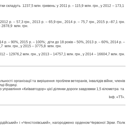
ки складуть 1237,5 млн. гривень: у 2011 р. – 115,9 млн. грн., у 2012 – 173,1
р. – 57,3 грн., 2013 р. – 65,9 грн., 2014 р. – 75,7 грн., 2015 р.–87,1 грн.
– 2878,9 млн. грн.
 р. – 90%, 2015 р. – 100%; діти до 18 років – 50%, 2013 р. – 60%, 2014 р. –
,7 млн. грн., у 2015 – 3775,8 млн. грн.
2 – 12976,2 млн. грн., у 2013 – 14757,1 млн. грн., у 2014 – 16604,7 млн. грн.
ьності організації та вирішення проблем ветеранів, інвалідів війни, членів
ущі-Водиці.
управління «Київавтодор» цієї ділянки дороги завдовжки 1,5 кілометра та
Інф. «ТТ».
ардійський» і «Ченстохівський», нагороджено орденом Червоної Зірки. Полк