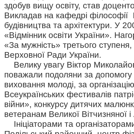
здобув вищу освіту, став доцент
Викладав на кафедрі філософії К
будівництва та архітектури. У 2
«Відмінник освіти України». Наг
«За мужність» третього ступеня,
Верховної Ради України.
Велику увагу Віктор Миколайови
поважали подоляни за допомогу 
виховання молоді, за організаці
Всеукраїнських фестивалів патрі
війни», конкурсу дитячих малюнк
ветеранам Великої Вітчизняної і
Ініціаторами та організаторами
Подільський районний центр фіз