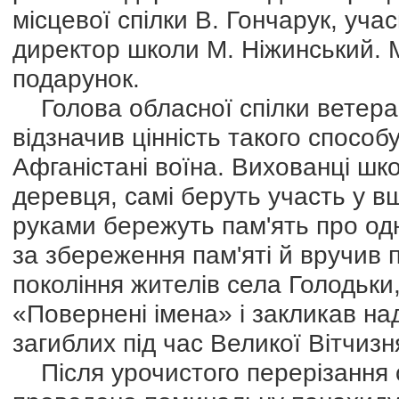
місцевої спілки В. Гончарук, уча
директор школи М. Ніжинський. М
подарунок.
Голова обласної спілки ветера
відзначив цінність такого способ
Афганістані воїна. Вихованці шк
деревця, самі беруть участь у в
руками бережуть пам'ять про од
за збереження пам'яті й вручив
покоління жителів села Голодьки
«Повернені імена» і закликав на
загиблих під час Великої Вітчизня
Після урочистого перерізання 