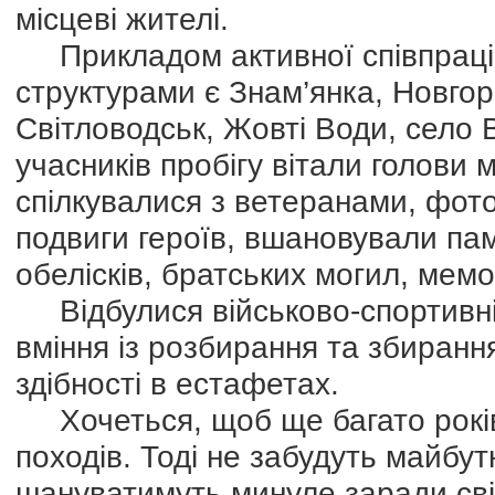
місцеві жителі.
Прикладом активної співпраці 
структурами є Знам’янка, Новго
Світловодськ, Жовті Води, село 
учасників пробігу вітали голови 
спілкувалися з ветеранами, фот
подвиги героїв, вшановували пам
обелісків, братських могил, мемо
Відбулися військово-спортивні 
вміння із розбирання та збиранн
здібності в естафетах.
Хочеться, щоб ще багато років
походів. Тоді не забудуть майбутн
шануватимуть минуле заради сві