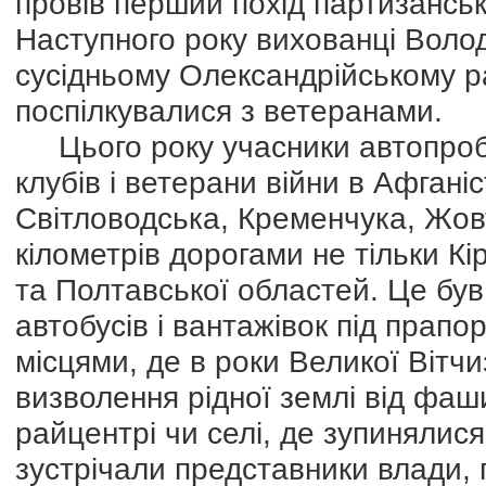
провів перший похід партизансь
Наступного року вихованці Воло
сусідньому Олександрійському рай
поспілкувалися з ветеранами.
Цього року учасники автопробіг
клубів і ветерани війни в Афганіс
Світловодська, Кременчука, Жов
кілометрів дорогами не тільки К
та Полтавської областей. Це був 
автобусів і вантажівок під прапо
місцями, де в роки Великої Вітчи
визволення рідної землі від фаши
райцентрі чи селі, де зупинялися
зустрічали представники влади, 