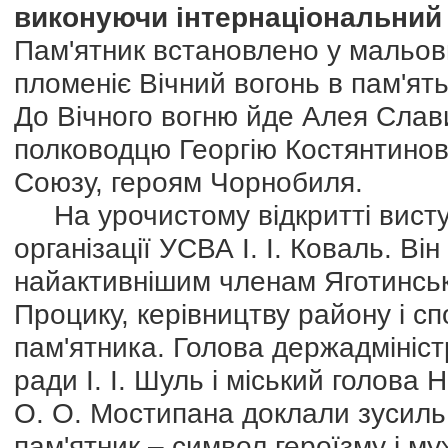
виконуючи інтернаціональний 
Пам'ятник встановлено у мальовн
пломеніє Вічний вогонь в пам'ять
До Вічного вогню йде Алея Слав
полководцю Георгію Костянтинов
Союзу, героям Чорнобиля.
На урочистому відкритті виступ
організації УСВА І. І. Коваль. Ві
найактивнішим членам Яготинської 
Процику, керівництву району і с
пам'ятника. Голова держадмініст
ради І. І. Шуль і міський голова
О. О. Мостипана доклали зусиль
пам'ятник – символ героїзму і муж