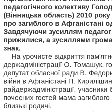
педагогічного колективу Голод
(Вінницька область) 2010 року
про загиблого в Афганістані 
Завдячуючи зусиллям педагогі
прижилися, а зусиллями гром
знак.
На урочисте відкриття пам'ятн
держадміністрації О. Томашук, г
депутат обласної ради В. Федори
війни в Афганістані П. Кирилішин
райдержадміністрації, учасники 
почесних гостей мама загиблого 
близькі родичі.