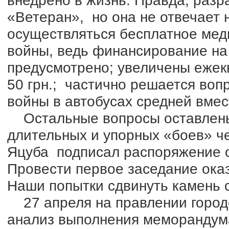
внедрено в жизнь. Правда, разр
«Ветеран», но она не отвечает н
осуществляться бесплатное мед
войны, ведь финансирование на 
предусмотрено; увеличены ежек
50 грн.; частично решается воп
войны в автобусах средней вмес
Остальные вопросы оставлены 
длительных и упорных «боев» че
Яцуба подписал распоряжение о
Провести первое заседание ока
Наши попытки сдвинуть камень с
27 апреля на правлении город
анализ выполнения меморандума