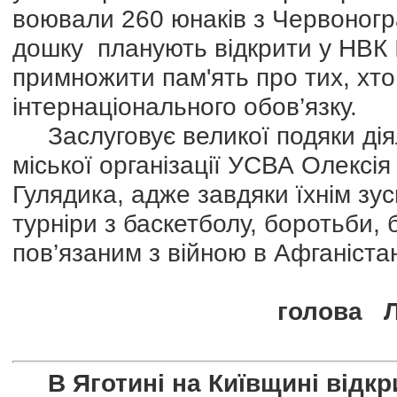
воювали 260 юнаків з Червоногра
дошку планують відкрити у НВК 
примножити пам'ять про тих, хто
інтернаціонального обов’язку.
Заслуговує великої подяки діял
міської організації УСВА Олексія
Гулядика, адже завдяки їхнім зу
турніри з баскетболу, боротьби, 
пов’язаним з війною в Афганістан
голова Ль
В Яготині на Київщині відкрит