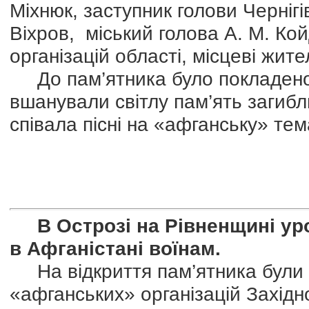
Міхнюк, заступник голови Чернігі
Віхров, міський голова А. М. К
організацій області, місцеві жител
До пам’ятника було покладено 
вшанували світлу пам’ять загибл
співала пісні на «афганську» тем
В Острозі на Рівненщині ур
в Афганістані воїнам.
На відкриття пам’ятника були 
«афганських» організацій Західно