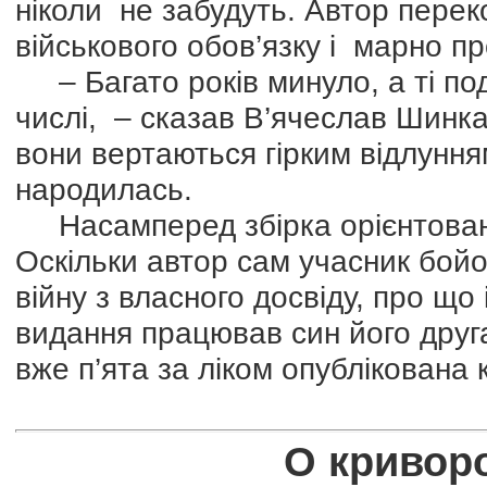
ніколи не забудуть. Автор перек
військового обов’язку і марно пр
– Багато років минуло, а ті под
числі, – сказав В’ячеслав Шинка
вони вертаються гірким відлунням
народилась.
Насамперед збірка орієнтована
Оскільки автор сам учасник бойов
війну з власного досвіду, про щ
видання працював син його друг
вже п’ята за ліком опублікована 
О кривор