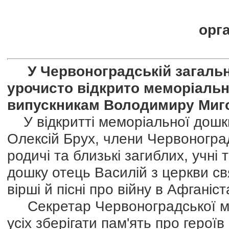
орга
У Червоноградській загально
урочисто відкрито меморіальн
випускникам Володимиру Миго
У вiдкриттi меморiальної дошк
Олексiй Брух, члени Червоноград
родичi та близькi загиблих, учнi
дошку отець Василiй з церкви с
вірші й пiсні про вiйну в Афганiст
Секретар Червоноградської мiс
усiх зберiгати пам'ять про героїв