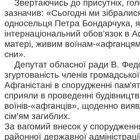
Звертаючись до присутніх, го
зазначив: «Сьогодні ми зібрали
односельця Петра Бондарчука, я
інтернаціональний обов’язок в А
матері, живим воїнам-«афганцям»,
сни».
Депутат обласної ради В. Фе
згуртованість членів громадської 
Афганістані в спорудженні пам'ятн
сприяли в проведенні будівництв
воїнів-«афганців», щоденно вияв
сім’ям загиблих.
За вагомий внесок у спорудження
районної державної адміністраці