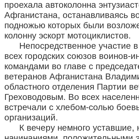
проехала автоколонна энтузиас
Афганистана, останавливаясь в
подножью которых были возложе
колонну эскорт мотоциклистов.
Непосредственное участие в а
всех городских союзов воинов-
командами во главе с председат
ветеранов Афганистана Владим
областного отделения Партии в
Греховодовым. Во всех населен
встречали с хлебом-солью боев
организаций.
К вечеру немного уставшие, 
начинаниями, положительными 