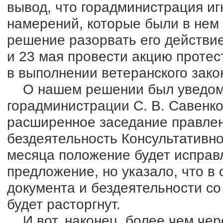
вывод, что горадминистрация иг
намерений, которые были в нем
решение разорвать его действи
и 23 мая провести акцию протес
в выполнении ветеранского зако
О нашем решении был уведомл
горадминистрации С. В. Савенко
расширенное заседание правлен
бездеятельность Консультативно
месяца положение будет исправ
предложение, но указало, что в
документа и бездеятельности с
будет расторгнут.
И вот, наконец, более чем чер