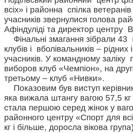
всіх» і районна спілка ветерані
учасників звернулися голова райо
Афіндуліді та директор центру 
Фінальні змагання зібрали 43 п
клубів і вболівальників – рідних 
учасників. У командному заліку 
виборов клуб «Чемпіон», на друг
третьому – клуб «Нивки».
Показовим був виступ керівник
яка вижала штангу вагою 57,5 кг 
стала першою серед жінок у вагов
районного центру «Спорт для всі
кг і більше, доросла вікова груп