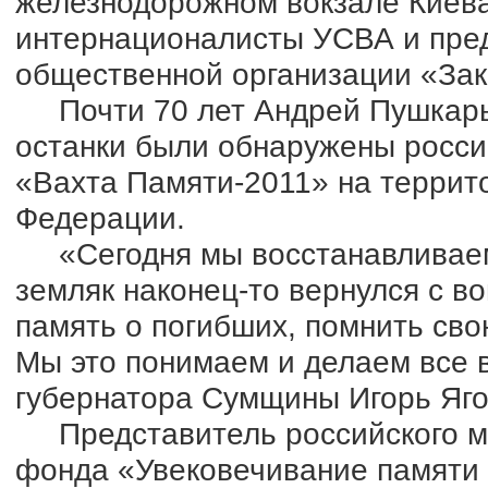
железнодорожном вокзале Киева
интернационалисты УСВА и пре
общественной организации «За
Почти 70 лет Андрей Пушкарь 
останки были обнаружены росси
«Вахта Памяти-2011» на террит
Федерации.
«Сегодня мы восстанавливаем
земляк наконец-то вернулся с 
память о погибших, помнить сво
Мы это понимаем и делаем все 
губернатора Сумщины Игорь Яго
Представитель российского м
фонда «Увековечивание памяти