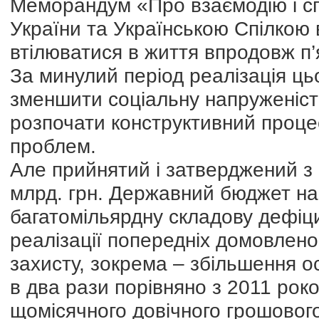
Меморандум «Про взаємодію і сп
України та Українською Спілкою 
втілюватися в життя впродовж п’я
За минулий період реалізація ц
зменшити соціальну напруженіст
розпочати конструктивний проц
проблем.
Але прийнятий і затверджений з
млрд. грн. Державний бюджет на 
багатомільярдну складову дефіц
реалізації попередніх домовлен
захисту, зокрема – збільшення ос
в два рази порівняно з 2011 рок
щомісячного довічного грошовог