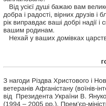
Від усієї душі бажаю вам велико
добра і радості, вірних друзів і
рік виправдає ваші добрі надії і
вашим родинам.
Нехай у ваших домівках царству
г
З нагоди Різдва Христового і Нов
ветеранів Афганістану (воїнів-ін
від Президента України В. Янук
(1994 – 2005 рр.), Прем’єр-міні