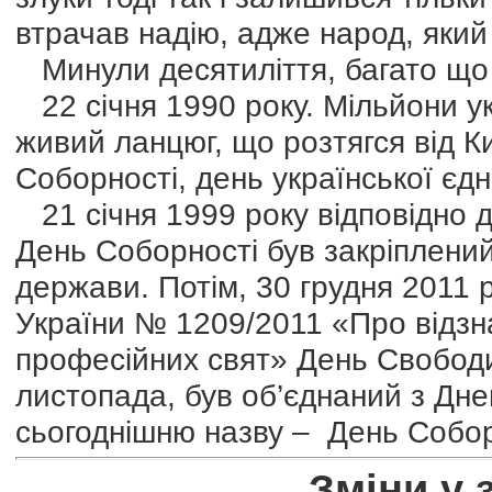
втрачав надію, адже народ, який
Минули десятиліття, багато що т
22 січня 1990 року. Мільйони у
живий ланцюг, що розтягся від К
Соборності, день української єдн
21 січня 1999 року відповідно 
День Соборності був закріплений
держави. Потім, 30 грудня 2011 
України № 1209/2011 «Про відзна
професійних свят» День Свободи
листопада, був об’єднаний з Дне
сьогоднішню назву – День Собор
Зміни у 