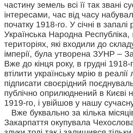
частину земель всі її так звані 
інтересами, час від часу набувал
початку 1918-го. У січні в запал
Українська Народна Республіка, 
територіях, які входили до склад
імперії, була утворена ЗУНР – З
Вже до кінця року, в грудні 1918
втілити українську мрію в реалі
підписати своєрідний поєднувал
публічно оприлюднений в Києві н
1919-го, і увійшов у нашу сучасну
Вже буквально за кілька місяці
Закарпаття окупувала Чехословач
злуки тоді так і залишився тільк