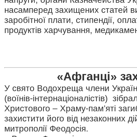
насамперед захищених статей ви
заробітної плати, стипендії, опл
продуктів харчування, медикамен
«Афганці» за
У свято Водохреща члени Україн
(воїнів-інтернаціоналістів) зібра
Христового – Храму-пам’яті заги
захистити його від незаконних ді
митрополії Феодосія.