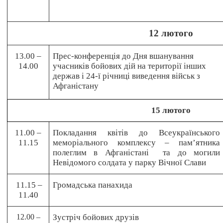
12 лютого
13.00 –
Прес-конференція до Дня вшанування
14.00
учасників бойових дій на території інших
держав і 24-ї річниці виведення військ з
Афганістану
15 лютого
11.00 –
Покладання квітів до Всеукраїнського
11.15
меморіального комплексу – пам’ятника
полеглим в Афганістані
та до могили
Невідомого солдата у парку Вічної Слави
11.15 –
Громадська панахида
11.40
12.00 –
Зустріч бойових друзів