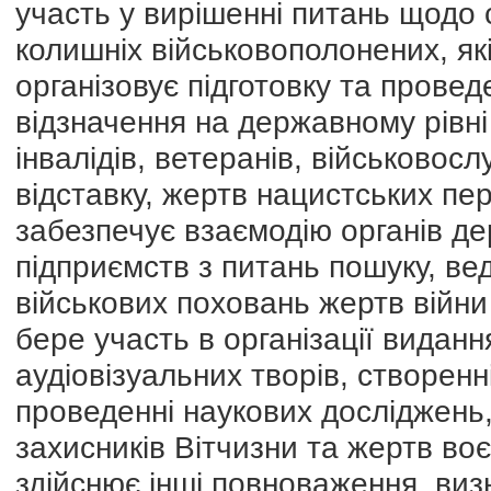
участь у вирішенні питань щодо 
колишніх військовополонених, як
організовує підготовку та провед
відзначення на державному рівні
інвалідів, ветеранів, військовос
відставку, жертв нацистських пе
забезпечує взаємодію органів де
підприємств з питань пошуку, ве
військових поховань жертв війни
бере участь в організації виданн
аудіовізуальних творів, створенн
проведенні наукових досліджень,
захисників Вітчизни та жертв воє
здійснює інші повноваження, виз