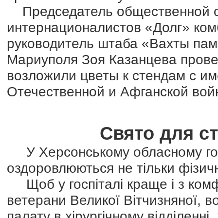
Председатель общественной о
интернационалистов «Долг» ком
руководитель штаба «Вахты пам
Мариуполя Зоя Казанцева провел
возложили цветы к стендам с и
Отечественной и Афганской вой
Свято для с
У Херсонському обласному госпі
оздоровлюються не тільки фізичн
Щоб у госпіталі краще і з комф
ветерани Великої Вітчизняної, в
палату в хірургічному відділенні