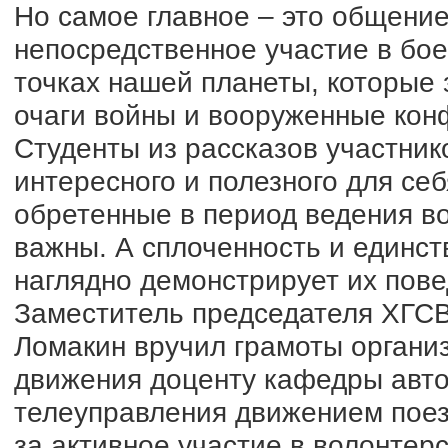
Но самое главное – это общени
непосредственное участие в бое
точках нашей планеты, которые
очаги войны и вооруженные конф
Студенты из рассказов участник
интересного и полезного для себ
обретенные в период ведения в
важны. А сплоченность и единс
наглядно демонстрирует их пове
Заместитель председателя ХГСВ
Ломакин вручил грамоты организ
движения доценту кафедры авто
телеуправления движением пое
за активное участие в волонтер