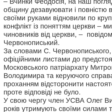
– Вчинки Феодосія, на наш погля
общину дезавуювати і повністю в
своїми руками відновили по круп
конфлікт із поняттям церкви – м
чиновників від церкви, – повід
Червонописький.
За словами С. Червонописького,
офіційними листами до предстоя
Московського патріархату Митропо
Володимира та керуючого справ
проханням відсторонити настоят
проте відповіді не було.
У свою чергу член УСВА Олег Ви
років утримують своїми силами т