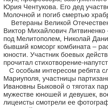
Юрия Чентукова. Его дед участв
Молочной и погиб смертью храб
Ветераны Великой Отечествен
Виктор Михайлович Литвиненко 
под Мелитополем, Николай Дани
бывший комсорг комбината – ра
юности. Участник боевых дейст
прочитал стихотворение-напутс
С особым интересом ребята сл
Мариуполя, участницы партизан
Ивановны Быковой о тяготах пар
мужестве юношей и девушек, во
лицеисты смотрели ее фотограф