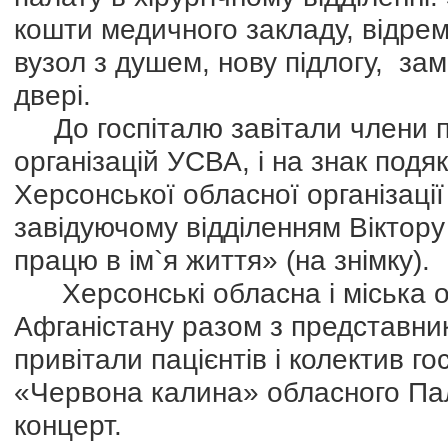
кошти медичного закладу, відре
вузол з душем, нову підлогу, зам
двері.
До госпіталю завітали члени пр
організацій УСВА, і на знак под
Херсонської обласної організаці
завідуючому відділенням Вікто
працю в ім`я життя» (на знімку).
Херсонські обласна і міська орг
Афганістану разом з представник
привітали пацієнтів і колектив го
«Червона калина» обласного Па
концерт.