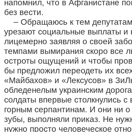
напомнил, что в Афганистане по
без вести.
– Обращаюсь к тем депутатам 
урезают социальные выплаты и 
лицемерно заявляя о своей забот
темпами вымирания скоро все ль
остроты ощущений и чтобы прове
бы предложил переодеть их всех 
«Майбахов» и «Лексусов» в ЗиЛы
обледенелым украинским дорога
солдаты впервые столкнулись с
горным серпантинам. И они ни о
зубы, выполняли приказ. Не нуж
нужно просто человеческое отн