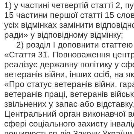
1) у частині четвертій статті 2, п
15 частини першої статті 15 сло
усіх відмінках замінити відповід
ради» у відповідному відмінку;
2) розділ І доповнити статтею 3
«Стаття 31. Повноваження центр
реалізує державну політику у сфе
ветеранів війни, інших осіб, на 
«Про статус ветеранів війни, гара
ветеранів праці, ветеранів війсь
звільнених у запас або відставк
Центральний орган виконавчої вл
сфері соціального захисту інвалід
поширюється дія Закону України «