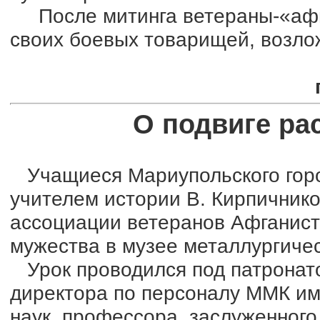
После митинга ветераны-«афг
своих боевых товарищей, возло
О подвиге ра
Учащиеся Мариупольского город
учителем истории В. Кирпичник
ассоциации ветеранов Афганист
мужества в музее металлургиче
Урок проводился под патронато
директора по персоналу ММК им
наук, профессора, заслуженног