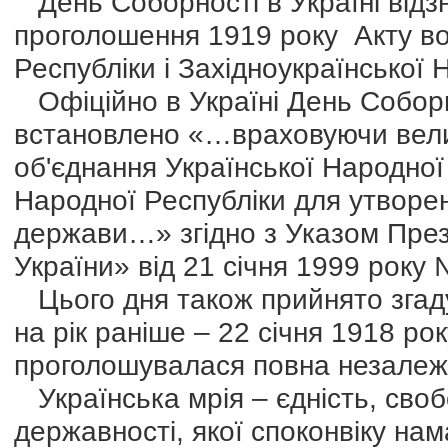
День Соборності в Україні відзн
проголошення 1919 року Акту во
Республіки і Західноукраїнської 
Офіційно в Україні День Соборно
встановлено «…враховуючи велик
об'єднання Української Народної 
Народної Республіки для утворен
держави…» згідно з Указом През
України» від 21 січня 1999 року 
Цього дня також прийнято згадув
на рік раніше – 22 січня 1918 ро
проголошувалася повна незалеж
Українська мрія – єдність, своб
державності, якої споконвіку на