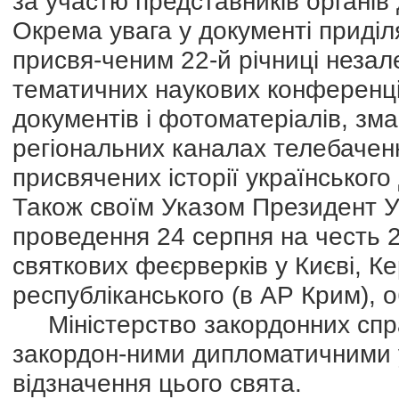
за участю представників органів 
Окрема увага у документі приді
присвя-ченим 22-й річниці неза
тематичних наукових конференцій
документів і фотоматеріалів, зма
регіональних каналах телебаченн
присвячених історії українськог
Також своїм Указом Президент У
проведення 24 серпня на честь 2
святкових феєрверків у Києві, Ке
республіканського (в АР Крим), 
Міністерство закордонних спра
закордон-ними дипломатичними у
відзначення цього свята.