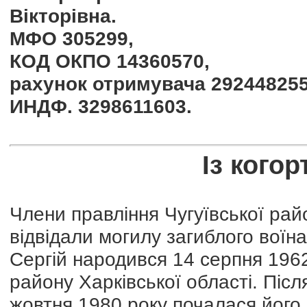
Вікторівна.
МФО 305299,
КОД ОКПО 14360570,
рахунок отримувача 292448255
ИНДФ. 3298611603.
Із кого
Члени правління Чугуївської райо
відвідали могилу загиблого воїн
Сергій народився 14 серпня 1962
району Харківської області. Післ
жовтня 1980 року почалася його 