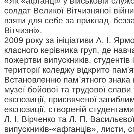
«Як «афганці» у військовій служ
солдат Великої Вітчизняної війни
взяти для себе за приклад безза
Вітчизні».
2009 року за ініціативи А. І. Яр
класного керівника груп, де навч
пожертви випускників, студентів
території коледжу відкрито пам’я
Встановленню пам`ятного знака 
музеї бойової та трудової слави
експозиції, присвяченої загибли
експозиції, створеній студентам
Л. І. Вірченко та Л. П. Васильєво
випускників-«афганців», листи, 