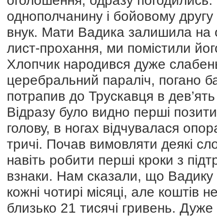
оголошення, одразу погодились.
однополчанину і бойовому другу
внук. Мати Вадика залишила на о
лист-прохання, ми помістили йог
Хлопчик народився дуже слабень
церебральний параліч, погано б
потрапив до Трускавця в дев’ять 
Відразу було видно перші позити
голову, в ногах відчувалася опор
тричі. Почав вимовляти деякі сло
навіть робити перші кроки з під
взнаки. Нам сказали, що Вадику 
кожні чотирі місяці, але коштів н
близько 21 тисячі гривень. Дуж