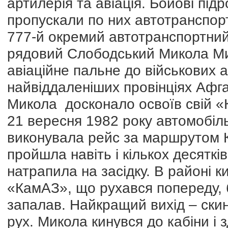
артилерія та авіація. Бойові підр
пропускали по них автотранспо
777-й окремий автотранспортний
рядовий Слободський Микола Ми
авіаційне пальне до військових 
найвіддаленіших провінціях Афган
Микола досконало освоїв свій 
21 вересня 1982 року автомобіл
виконувала рейс за маршрутом 
пройшла навіть і кількох десятків
натрапила на засідку. В районі 
«КамАЗ», що рухався попереду, б
запалав. Найкращий вихід – ски
рух. Микола кинувся до кабіни і 