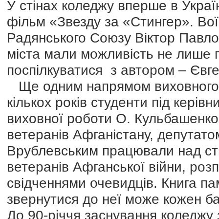
У стінах коледжу вперше в Укра
фільм «Звезду за «Стингер». Вої
Радянського Союзу Віктор Павло
міста мали можливість не лише п
поспілкуватися з автором – Єв
Ще одним напрямом виховного 
кількох років студенти під керів
виховної роботи О. Кульбашенко 
ветеранів Афганістану, депутато
Врублевським працювали над ств
ветеранів Афганської війни, роз
свідченнями очевидців. Книга пам'
звернутися до неї може кожен б
До 90-річчя заснування коледжу 