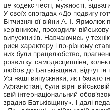
це кодекс честі, мужності, відва
У своїх спогадах «До подвигу го
Вітчизняної війни А. І. Ярмолюк 
керівником, проходили військову
випускників. Навчаючись у техніку
риси характеру і по-різному ста
них були працелюбство, прагнен
розвитку, самодисципліна, колект
любов до Батьківщини, відчуття
Усі наші випускники, як і багато 
Афганістані, були вірні військов
свій інтернаціональний обов’язок
зрадив Батьківщину». І далі педа