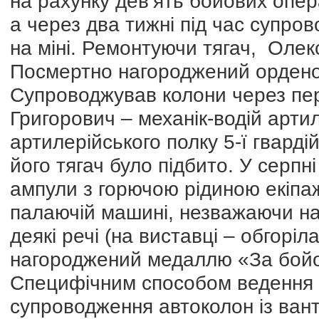
на рахунку дев’ять бойових опер
а через два тижні під час супров
на міні. Ремонтуючи тягач, Олек
Посмертно нагороджений ордено
Супроводжував колони через пе
Григорович – механік-водій арти
артилерійського полку 5-ї гвардій
його тягач було підбито. У серпн
ампули з горючою рідиною екіпаж
палаючій машині, незважаючи на 
деякі речі (на виставці – обгорі
нагороджений медаллю «За бойов
Специфічним способом ведення б
супроводження автоколон із ван