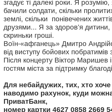
згадує ті далекі роки. Я розумію, 
бачили солдати, скільки пролитих
землі, скільки понівечених житт
друзями... Я за здоров’я дитини,
скриньки гроші.
Воїн-«афганець» Дмитро Андрійо
від виступу бойових побратимів з
Після концерту Віктор Маришев 
гостям міста за підтримку благоді
Для небайдужих, тих, хто хоч
наводимо рахунок, куди можн
ПриватБанк,
номер картки 4627 0858 2669 5