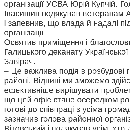
організації УСВА Юрій Купчій. Г
Івасишин подякував ветеранам А
і запевнив, що влада й надалі п
організації.
Освятив приміщення і благослов
Галицького деканату Української
Завірач.
– Це важлива подія в розбудові 
районі. Віднині ми зможемо здій
ефективніше вирішувати проблеми
що цей офіс стане осередком роб
готові до співпраці з усіма гром
зазначив голова районної організ
Вітовський і подякував усім, хто