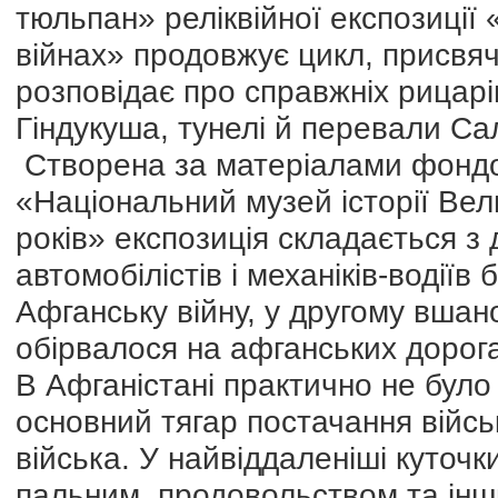
тюльпан» реліквійної експозиції 
війнах» продовжує цикл, присвяч
розповідає про справжніх рицарів 
Гіндукуша, тунелі й перевали Сала
Cтворена за матеріалами фондов
«Національний музей історії Вел
років» експозиція складається з
автомобілістів і механіків-водії
Афганську війну, у другому вшан
обірвалося на афганських доро
В Афганістані практично не було
основний тягар постачання військ
війська. У найвіддаленіші куточ
пальним, продовольством та ін