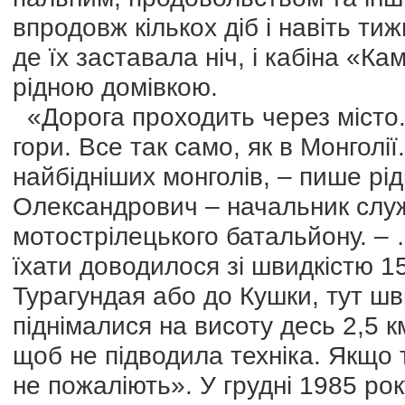
впродовж кількох діб і навіть ти
де їх заставала ніч, і кабіна «
рідною домівкою.
«Дорога проходить через місто. 
гори. Все так само, як в Монголії.
найбідніших монголів, – пише р
Олександрович – начальник слу
мотострілецького батальйону. – 
їхати доводилося зі швидкістю 15
Турагундая або до Кушки, тут шв
піднімалися на висоту десь 2,5 
щоб не підводила техніка. Якщо т
не пожаліють». У грудні 1985 ро