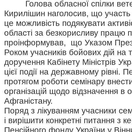
Голова обласної спілки ветера
Кирилішин наголосив, що участь
це можливість подякувати актив
області за безкорисливу працю п
проінформував, що Указом През
Роком учасників бойових дій на 
доручення Кабінету Міністрів Ук
цієї події на державному рівні.
протягом роботи семінару внести
організацій щодо відзначення в о
Афганістану.
Поряд з лікуванням учасники се
і вирішити конкретні питання з к
Пенсійного фонду України у Вінн