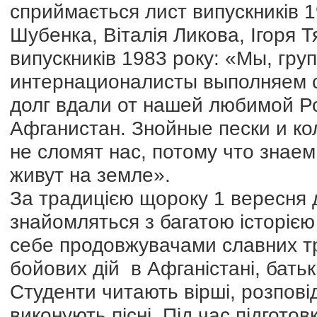
сприймається лист випускників 1
Шубенка, Віталія Ликова, Ігоря 
випускників 1983 року: «Мы, гру
интернационалисты выполняем с
долг вдали от нашей любимой Р
Афганистан. Знойные пески и ко
не сломят нас, потому что знае
живут на земле».
За традицією щороку 1 вересня 
знайомляться з багатою історіє
себе продовжувачами славних тр
бойових дій в Афганістані, батьк
Студенти читають вірші, розповід
виконують пісні. Під час підгото