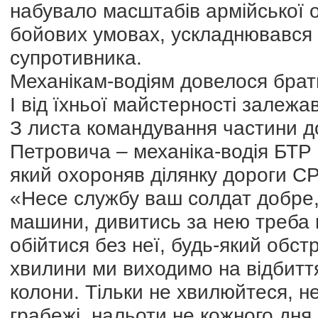
набувало масштабів армійської о
бойових умовах, ускладнювався 
супротивника.
Механікам-водіям довелося брати
І від їхньої майстерності залежав
З листа командування частини д
Петровича – механіка-водія БТР 
який охороняв ділянку дороги С
«Несе службу ваш солдат добре,
машини, дивитись за нею треба по
обійтися без неї, будь-який обст
хвилини ми виходимо на відбитт
колони. Тільки не хвилюйтеся, н
грабежі, нальоти не кожного дня,