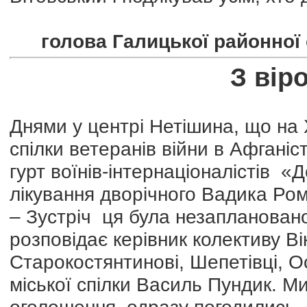
голова Галицької районної о
З вір
Днями у центрі Нетішина, що на 
спілки ветеранів війни в Афганіс
гурт воїнів-інтернаціоналістів «
лікування дворічного Вадика Ро
– Зустріч ця була незапланован
розповідає керівник колективу В
Старокостянтинові, Шепетівці, О
міської спілки Василь Пундик. Ми