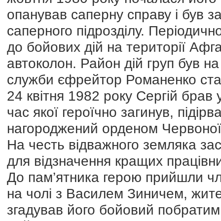
опанував саперну справу і був 
саперного підрозділу. Періодичн
до бойових дій на території Афг
автоколон. Район дій груп був на 
служби єфрейтор Романенко ста
24 квітня 1982 року Сергій брав 
час якої героїчно загинув, підір
нагороджений орденом Червоної 
На честь відважного земляка зас
для відзначення кращих працівни
До пам’ятника герою прийшли чле
на чолі з Василем Зиничем, жите
згадував його бойовий побратим