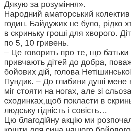
Дякую за розуміння».
Народний аматорський колектив 
годин. Байдужих не було, рідко х
в скриньку гроші для хворого. Ді
по 5, 10 гривень.
– Це говорить про те, що батьки
привчають дітей до добра, пова
бойових дій, голова Нетішинсько
Пундик. – До глибини душі мене 
міг стояти на ногах, але зі сльо
сходинках,щоб покласти в скринь
людську гідність і совість…
Цю благодійну акцію ми розпоча
кошти для сина нашого бойового