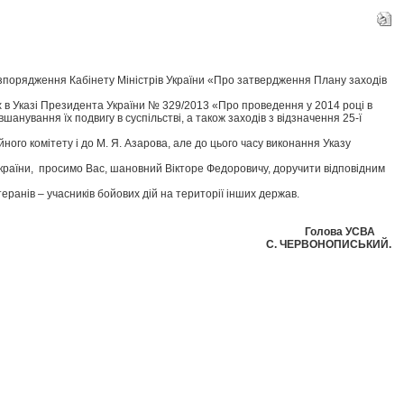
озпорядження Кабінету Міністрів України «Про затвердження Плану заходів
х в Указі Президента України № 329/2013 «Про проведення у 2014 році в
анування їх подвигу в суспільстві, а також заходів з відзначення 25-ї
ного комітету і до М. Я. Азарова, але до цього часу виконання Указу
України, просимо Вас, шановний Вікторе Федоровичу, доручити відповідним
ранів – учасників бойових дій на території інших держав.
Голова УСВА
С. ЧЕРВОНОПИСЬКИЙ.