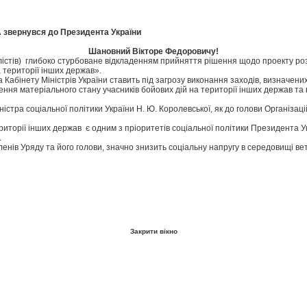
А звернувся до Президента України
Шановний Вікторе Федоровичу!
алістів) глибоко стурбоване відкладенням прийняття рішення щодо проекту р
а території інших держав».
абінету Міністрів України ставить під загрозу виконання заходів, визначени
ння матеріального стану учасників бойових дій на території інших держав та вш
тра соціальної політики України Н. Ю. Королевської, як до голови Організацій
иторії інших держав є одним з пріоритетів соціальної політики Президента 
и.
ів Уряду та його голови, значно знизить соціальну напругу в середовищі вете
Закрити вікно