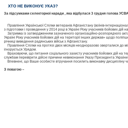
ХТО НЕ ВИКОНУЄ УКАЗ?
За підсумками селекторної наради , яка відбулася 3 грудня голова УСВ
Правління Української Спілки ветеранів Афганістану (воїнів-інтернаціон
з підготовки і проведення у 2014 році в Україні Року учасників бойових дій н
Затримка із затвердженням зазначеного організаційно-розпорядчого акта К
Україні Року учасників бойових дій на території інших держав» щодо поліпше
річниці виведення радянських військ з Афганістану.
Правління Спілки на протязі двох місяців неодноразово зверталися до мініс
ігнорується Урядом.
Враховуючи, що питання соціального захисту учасників бойових дій на тер
службам перевірити дійсні причини невиконання Указу Президента Україн
Впевнені, що Ваше особисте втручання посилить виконавчу дисципліну член
З повагою –