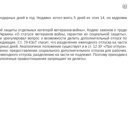
дарных дней в год. Недавно хотел взять 5 дней из этих 14, но кадровик
 защиты отдельных категорій ветеранов войны», Кодекс законов о труде
Украины «О статусе ветеранов войны, гарантии их социальной защиты»,
не урегулировал вопрос о возможности делить дополнительный отпуск по
едующее. Ст. 79 КЗоТ гласит, что разделение ежегодного отпуска на части
ных дней. Аналогичное положение существует и в ст. 12 ЗУ «Про отпуск».
енно: предоставление социального дополнительного отпуска для рабочих,
жегодного отпуска, разделению на части не подлежит. Поэтому приходим к
налогичные правоотношения запрещают их делить».