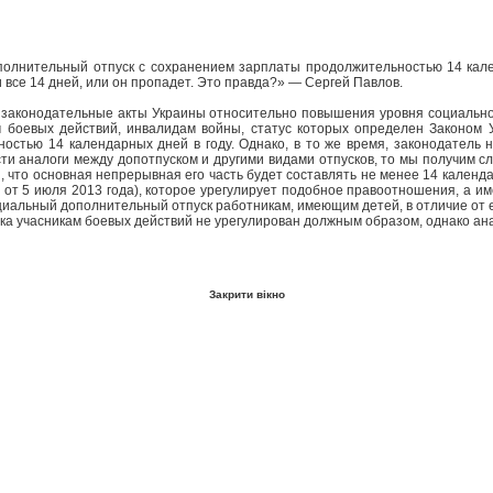
полнительный отпуск с сохранением зарплаты продолжительностью 14 кален
и все 14 дней, или он пропадет. Это правда?» — Сергей Павлов.
 законодательные акты Украины относительно повышения уровня социальной
ам боевых действий, инвалидам войны, статус которых определен Законом 
стью 14 календарных дней в году. Однако, в то же время, законодатель 
ти аналоги между допотпуском и другими видами отпусков, то мы получим сл
 что основная непрерывная его часть будет составлять не менее 14 календар
от 5 июля 2013 года), которое урегулирует подобное правоотношения, а им
иальный дополнительный отпуск работникам, имеющим детей, в отличие от е
ска учасникам боевых действий не урегулирован должным образом, однако а
Закрити вікно