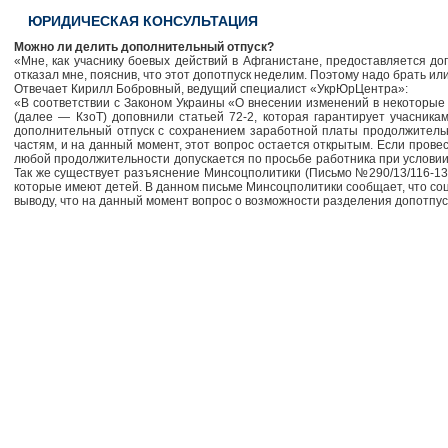
ЮРИДИЧЕСКАЯ КОНСУЛЬТАЦИЯ
Можно ли делить дополнительный отпуск?
«Мне, как учаснику боевых действий в Афганистане, предоставляется до
отказал мне, пояснив, что этот допотпуск неделим. Поэтому надо брать ил
Отвечает Кирилл Бобровный, ведущий специалист «УкрЮрЦентра»:
«В соответствии с Законом Украины «О внесении изменений в некоторые
(далее — КзоТ) доповнили статьей 72-2, которая гарантирует учасник
дополнительный отпуск с сохранением заработной платы продолжительно
частям, и на данный момент, этот вопрос остается открытым. Если провес
любой продолжительности допускается по просьбе работника при условии,
Так же существует разъяснение Минсоцполитики (Письмо №290/13/116-13 
которые имеют детей. В данном письме Минсоцполитики сообщает, что соц
выводу, что на данный момент вопрос о возможности разделения допотпу