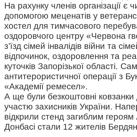
На рахунку членів організації є 
допомогою меценатів у ветеранс
хостел для тимчасового перебува
оздоровчого центру «Червона г
з’їзд сімей інвалідів війни та сім
відпочинок, оздоровлення та реаб
куточків Запорізької області. Са
антитерористичної операції з Бу
«Академії ремесел».
А ще були безкоштовні ковзанки д
участю захисників України. Напе
відкрили стенд загиблим героям
Донбасі стали 12 жителів Бердян