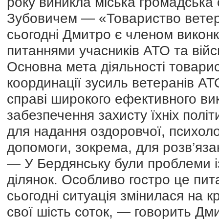
року виникла міська громадська 
Зубовичем — «Товариство ветера
сьогодні Дмитро є членом викон
питаннями учасників АТО та війс
Основна мета діяльності товарис
координації зусиль ветеранів АТО
справі широкого ефективного в
забезпечення захисту їхніх політ
для надання оздоровчої, психоло
допомоги, зокрема, для розв’яз
— У Бердянську були проблеми 
ділянок. Особливо гостро це пит
сьогодні ситуація змінилася на 
свої шість соток, — говорить Дм