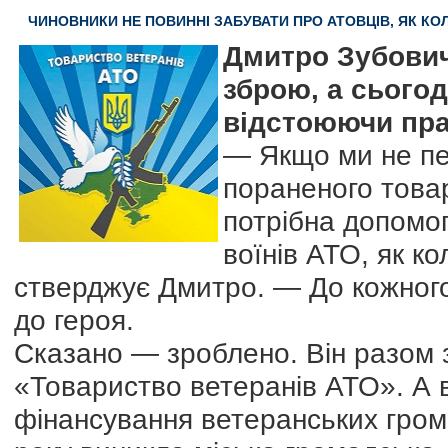
ЧИНОВНИКИ НЕ ПОВИННІ ЗАБУВАТИ ПРО АТОВЦІВ, ЯК КО
Дмитро Зубович
зброю, а сьогод
відстоюючи пра
— Якщо ми не пе
пораненого това
потрібна допомог
воїнів АТО, як к
стверджує Дмитро. — До кожного
до героя.
Сказано — зроблено. Він разом 
«Товариство ветеранів АТО». А в
фінансування ветеранських грома