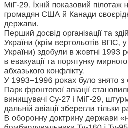
МіГ-29. Їхній показовий пілотаж 
громадян США й Канади своєрідн
держави.
Перший досвід організації та з
України (крім вертольотів ВПС, у
України) здобули в жовтні 1993 р
в евакуації та порятунку мирног
абхазького конфлікту.
У 1993–1996 роках було знято з о
Парк фронтової авіації станови
винищувачі Су-27 і МіГ-29, штур
дальній авіації зберегли тільки 
В оборонну доктрину держави «н
бомбардувальники Ту-160 і Ту-9