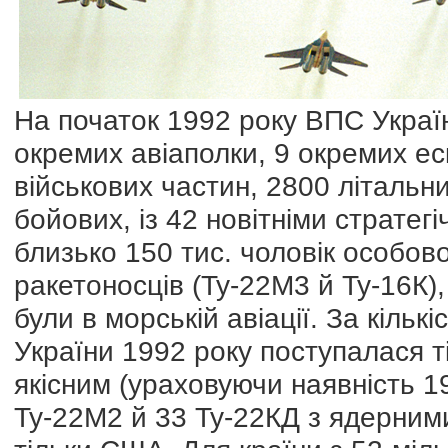
На початок 1992 року ВПС Україн
окремих авіаполки, 9 окремих ес
військових частин, 2800 літальн
бойових, із 42 новітніми страте
близько 150 тис. чоловік особово
ракетоносців (Ту-22М3 й Ту-16К), 
були в морській авіації. За кільк
України 1992 року поступалася ті
якісним (ураховуючи наявність 1
Ту-22М2 й 33 Ту-22КД з ядерним