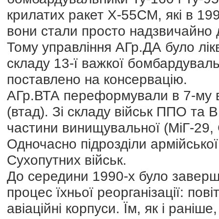
крилатих ракет Х-55СМ, які в 19
вони стали просто надзвичайно 
Тому управління АГр.ДА було лік
складу 13-ї важкої бомбардувально
поставлено на консервацію.
АГр.ВТА переформували в 7-му в
(втад). Зі складу військ ППО та
частини винищувальної (МіГ-29, С
Одночасно підрозділи армійської
Сухопутних військ.
До середини 1990-х було завер
процес їхньої реорганізації: пов
авіаційні корпуси. Їм, як і раніше