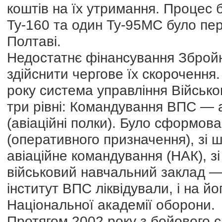
коштів на їх утримання. Процес 
Ту-160 та один Ту-95МС було пер
Полтаві.
Недостатнє фінансування Зброй
здійснити чергове їх скорочення. 
року система управління Військ
три рівні: Командування ВПС — а
(авіаційні полки). Було сформов
(оперативного призначення), зі 
авіаційне командування (НАК), з
військовий навчальний заклад — 
інститут ВПС ліквідували, і на й
Національної академії оборони.
Протягом 2002 року з бойового ск