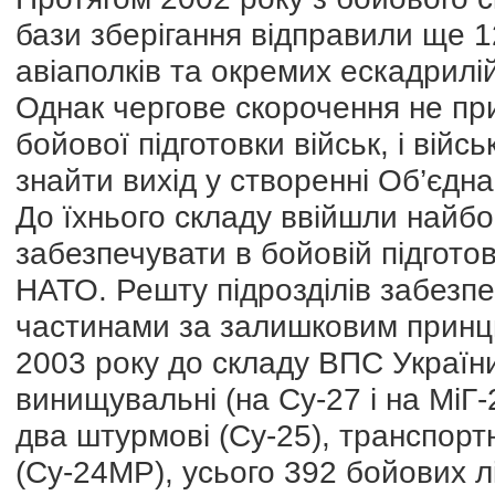
бази зберігання відправили ще 
авіаполків та окремих ескадрилій
Однак чергове скорочення не пр
бойової підготовки військ, і вій
знайти вихід у створенні Об’єд
До їхнього складу ввійшли найбо
забезпечувати в бойовій підготов
НАТО. Решту підрозділів забезп
частинами за залишковим принц
2003 року до складу ВПС України
винищувальні (на Су-27 і на МіГ-
два штурмові (Су-25), транспорт
(Су-24МР), усього 392 бойових л