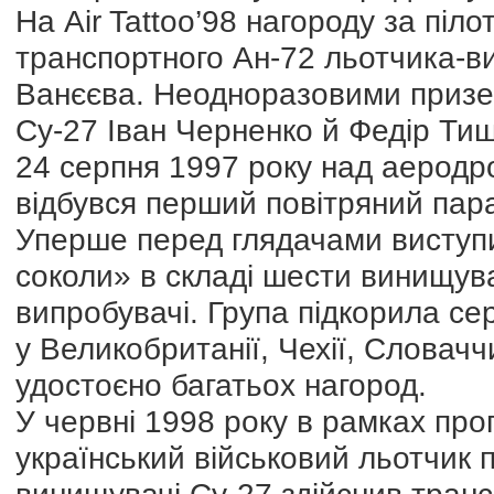
На Air Tattoo’98 нагороду за піл
транспортного Ан-72 льотчика-в
Ванєєва. Неодноразовими призер
Су-27 Іван Черненко й Федір Тищ
24 серпня 1997 року над аеродр
відбувся перший повітряний пар
Уперше перед глядачами виступи
соколи» в складі шести винищувач
випробувачі. Група підкорила сер
у Великобританії, Чехії, Словаччин
удостоєно багатьох нагород.
У червні 1998 року в рамках пр
український військовий льотчик 