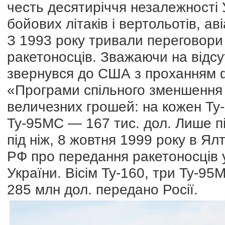
честь десятиріччя незалежності 
бойових літаків і вертольотів, ав
З 1993 року тривали переговори 
ракетоносців. Зважаючи на відсут
звернувся до США з проханням фі
«Програми спільного зменшення 
величезних грошей: на кожен Ту-
Ту-95МС — 167 тис. дол. Лише піс
під ніж, 8 жовтня 1999 року в Ял
РФ про передання ракетоносців у
України. Вісім Ту-160, три Ту-95
285 млн дол. передано Росії.