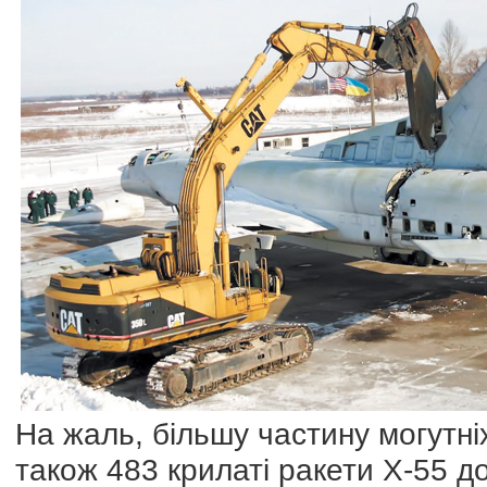
На жаль, більшу частину могутніх
також 483 крилаті ракети Х-55 д