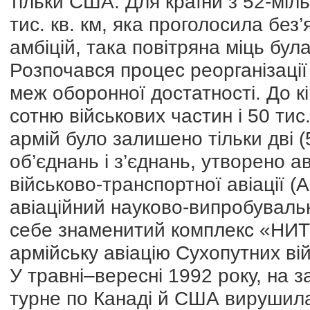
тільки США. Для країни з 52-міл
тис. кв. км, яка проголосила без
амбіцій, така повітряна міць бул
Розпочався процес реорганізації 
меж оборонної достатності. До к
сотню військових частин і 50 тис
армій було залишено тільки дві 
об’єднань і з’єднань, утворено ав
військово-транспортної авіації 
авіаційний науково-випробувал
себе знаменитий комплекс «НИТ
армійську авіацію Сухопутних вій
У травні–вересні 1992 року, на з
турне по Канаді й США вирушила