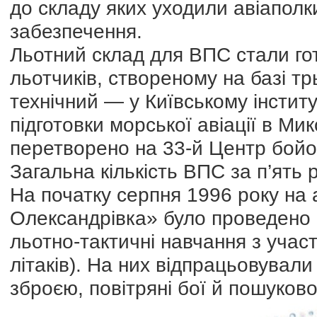
до складу яких уходили авіаполки
забезпечення.
Льотний склад для ВПС стали гот
льотчиків, створеному на базі тр
технічний — у Київському інстит
підготовки морської авіації в Ми
перетворено на 33-й Центр бойов
Загальна кількість ВПС за п’ять р
На початку серпня 1996 року на а
Олександрівка» було проведено п
льотно-тактичні навчання з участ
літаків). На них відпрацьовувал
зброєю, повітряні бої й пошуково