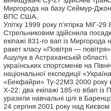
винищувачі Су-27 здійснив тран
Миргорода на базу Сеймур-Джон
ВПС США.
Улітку 1999 року п’ятірка МіГ-29
Стрельниковим здійснила посадку
екіпажі 831-го вап із Миргорода 
ракет класу «Повітря — повітря» 
Ашулук в Астраханській області.
українських спортсменів на Півн
національної експедиції «Україн
«Бекфайри» Ту-22М3 2000 року в
Х-22: два екіпажі 185-го вбап із
уразили навчальні цілі в Баренц
24 серпня 2001 року над Києвом