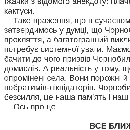
їжачки з відомого анекдоту: пла
кактуси.
Таке враження, що в сучасному 
затвердимось у думці, що Чорно
прокляття, а багатогранний викл
потребує системної уваги. Маємо
бачити до чого призвів Чорнобиль
домислів. А реальність у тому, 
опромінені села. Вони порожні й 
побратимів-ліквідаторів. Чорноби
безсилля, це наша пам’ять і наш
Ось про це...
ВСЕ БЛИ