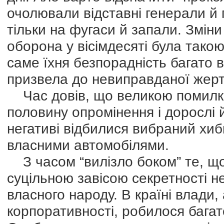
очолювали відставні генерали й 
тільки на фугаси й запали. Зміни
оборона у вісімдесяті була такою 
саме їхня безпорадність багато в
призвела до невиправданої жерт
Час довів, що великою помилко
половину опромінення і дорослі й
негативі відбилися вибраний хиб
власними автомобілями.
З часом “вилізло боком” те, щ
суцільною завісою секретності не 
власного народу. В країні влади, 
корпоративності, робилося багато