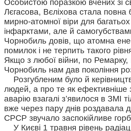
Особистою поразкою вчених зі с
Лєгасова, Вєліхова стала повна б
мирно-атомної віри для багатьох ї
інфарктами, але й самогубствами
Чорнобиль довів, що атомна ене
помилок і не терпить такого рівня
Якщо з любої війни, по Ремарку,
Чорнобиль нам дав покоління ро
Розгубленим було й керівництво
людей, а про те як ефективніше
аварію взагалі з’явилося в ЗМІ т
вже через пару днів роздавала д
СРСР звучало заспокійливе горба
У Києві 1 травня рівень радіа