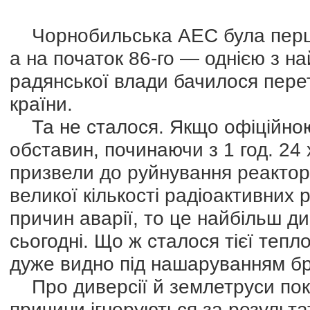
Чорнобильська АЕС була першо
а на початок 86-го — однією з н
радянської влади бачилося пере
країни.
Та не сталося. Якщо офіційною 
обставин, починаючи з 1 год. 24 х
призвели до руйнування реактора
великої кількості радіоактивних 
причин аварії, то це найбільш ди
сьогодні. Що ж сталося тієї теплої
дуже видно під нашаруванням бр
Про диверсії й землетруси поки
причини ігноруються за результа