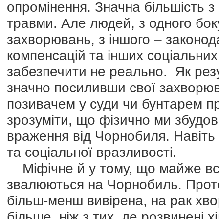
опромінення. Значна більшість з
травми. Але людей, з одного бо
захворювань, з іншого – законод
компенсацій та інших соціальних
забезпечити не реально. Як резу
значно посиливши свої захворюв
позивачем у суди чи бунтарем пр
зрозуміти, що фізично ми збудова
враження від Чорнобиля. Навіть 
та соціальної вразливості.
Міфічне й у тому, що майже всі
звалюються на Чорнобиль. Проте,
більш-менш вивірена, на рак хв
більше, ніж з тих, де розвинені х