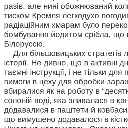
разів, але нині обожнюваний ко
тиском Кремля легкодухо погодив
радіаційним хмарам було перекр
бомбування йодитом срібла, що в
Білоруссю.
Для більшовицьких стратегів лю
історії. Не дивно, що в активні дн
таємні інструкції, і не тільки для
вимоги в цеху для обробки зара
вбиралися як на роботу в “десят
солоній воді, яка зливалася в ка
додавалися в паштети й ковбаси.
що вимушено додавалося в кістк