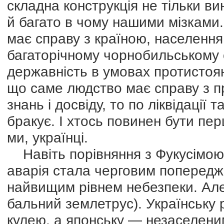
складна конструкція не тільки 
й багато в чому нашими мізками
має справу з країною, населення 
багаторічному чорнобильському 
державність в умовах протистоян
що саме людство має справу з п
знань і досвіду, то по ліквідації 
бракує. І хтось повинен бути пе
ми, українці.
Навіть порівняння з Фукусімою 
аварія стала черговим попередже
найвищим рівнем небезпеки. Але 
бальний землетрус). Українську 
кулею, а японську — незаселени