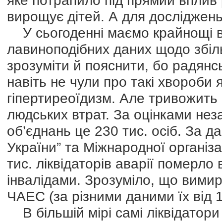
яке потрапило під прямий вплив ра
вирощує дітей. А для досліджень 
У сьогоденні маємо крайнощі ві
лавиноподібних даних щодо збі
зрозуміти й пояснити, бо радянськ
навіть не чули про такі хвороби я
гіпертиреоїдизм. Але тривожить 
людських втрат. За оцінками нез
об’єднань це 230 тис. осіб. За
України” та Міжнародної організац
тис. ліквідаторів аварії померло
інвалідами. Зрозуміло, що вимир
ЧАЕС (за різними даними їх від 15
В більшій мірі самі ліквідатори