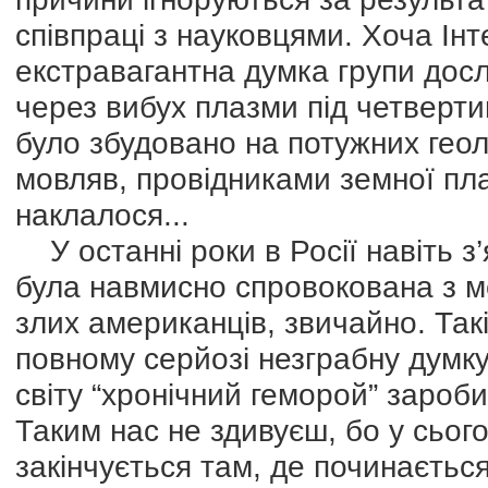
співпраці з науковцями. Хоча Ін
екстравагантна думка групи досл
через вибух плазми під четверти
було збудовано на потужних геол
мовляв, провідниками земної пла
наклалося...
У останні роки в Росії навіть з
була навмисно спровокована з мет
злих американців, звичайно. Та
повному серйозі незграбну думк
світу “хронічний геморой” зароб
Таким нас не здивуєш, бо у сьог
закінчується там, де починаєтьс