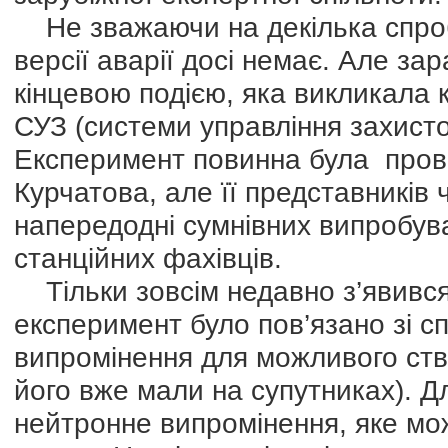
Не зважаючи на декілька спроб
версії аварії досі немає. Але з
кінцевою подією, яка викликала 
СУЗ (системи управління захист
Експеримент повинна була прово
Курчатова, але її представників
напередодні сумнівних випробув
станційних фахівців.
Тільки зовсім недавно з’явився
експеримент було пов’язано зі с
випромінення для можливого ств
його вже мали на супутниках). Д
нейтронне випромінення, яке мо