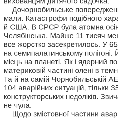
вихованцям дитячого садочка.
Дочорнобильське попередження 
мали. Катастрофи подібного хар
й США. В СРСР була атомна осінь
Челябінська. Майже 11 тисяч ме
все жорстко засекретилось. У 6
на семипалатинському полігоні. 
місць на планеті. Як і ядерний по
материковій частині олені в темн
Та й на самій Чорнобильській АЕ
104 аварійних ситуацій, тільки 3
конструкторських недоліків. Звич
не чула.
Щодо змістовної частини аварії,