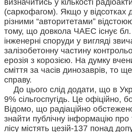
визначитись у кількості радіоакт
(саркофагом). Якщо у відсотках д
різними “авторитетами” відстоюю
тому, що довкола ЧАЕС існує бл. 
інженерні споруди у вигляді зви
залізобетонну частину контроль
ерозія з корозією. На думку вче
сміття за часів динозаврів, то щ
справу.
До цього слід додати, що в Укр
9% сільгоспугідь. Це офіційно,
Відомо, що радіаційно обстежен
знайти публічну інформацію про
лісу містять цезій-137 понад доп