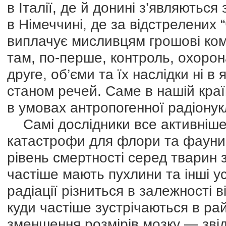
в Італії, де й донині з’являються
в Німеччині, де за відстрелених
виплачує мисливцям грошові ком
там, по-перше, контроль, охорона 
друге, об’єми та їх наслідки ні в
станом речей. Саме в нашій краї
в умовах антропогенної радіонукл
Самі дослідники все активніше 
катастрофи для флори та фауни у
рівень смертності серед тварин 
частіше мають пухлини та інші у
радіації різниться в залежності в
куди частіше зустрічаються в ра
зменшення розмірів мозку — зві