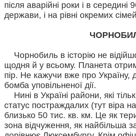
після аварійні роки і в середині 9
держави, і на рівні окремих сімей
ЧОРНОБИ
Чорнобиль в історію не відійшо
щодня й у всьому. Планета отри
пір. Не кажучи вже про Україну, д
бомба уповільненої дії.
Нині в Україні райони, які тіл
статус постраждалих (тут віра н
близько 50 тис. кв. км. Це як те
зона відчуження, як найбільша з
дорівнює Люксембургу. Крім офіц