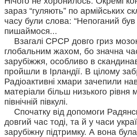
Нічого не хоронилось. Окремі ко
зараз “гуляють” по армійських с
часу були слова: “Непоганий був
пишаймося...
Взагалі СРСР довго гриз мозок 
глобальним жахом, бо значна час
зарубіжжя, особливо в скандинав
пройшли в Ірландії. В цілому за
Радіоактивні хмари зачепили нав
матеріали більш низького рівня 
північній півкулі.
Спочатку від допомоги Радянсь
довгий час тоді, та й у часи укра
зарубіжну підтримку. А вона бул