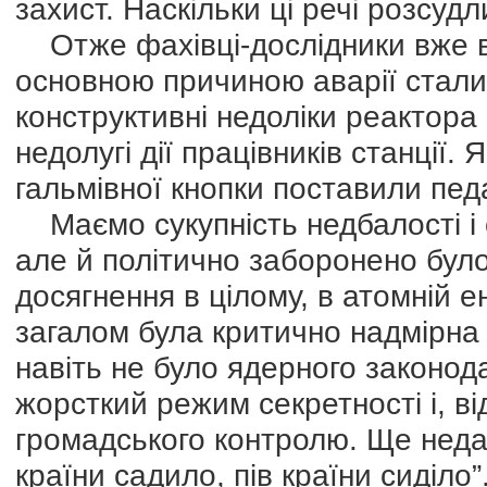
захист. Наскільки ці речі розсудл
Отже фахівці-дослідники вже в
основною причиною аварії стали 
конструктивні недоліки реактор
недолугі дії працівників станції
гальмівної кнопки поставили педа
Маємо сукупність недбалості і 
але й політично заборонено було 
досягнення в цілому, в атомній ен
загалом була критично надмірна
навіть не було ядерного законод
жорсткий режим секретності і, ві
громадського контролю. Ще недале
країни садило, пів країни сиділо