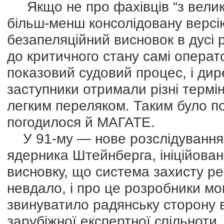
Якщо не про фахівців “з великої
більш-менш консолідовану версі
безапеляційний висновок в дусі 
до критичного стану самі операт
показовий судовий процес, і дире
заступники отримали різні термі
легким переляком. Таким було по
погодилося й МАГАТЕ.
У 91-му — нове розслідування 
ядерника Штейнберга, ініційован
висновку, що система захисту р
невдало, і про це розробники м
звинуватило радянську сторону 
зарубіжної експертної спільноти.