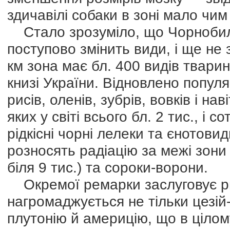
здичавілі собаки в зоні мало чим 
Стало зрозуміло, що Чорнобиль
поступово змінить види, і ще не 
км зона має бл. 400 видів тварин
книзі України. Відновлено популяц
рисів, оленів, зубрів, вовків і н
яких у світі всього бл. 2 тис., і 
рідкісні чорні лелеки та єнотовид
розносять радіацію за межі зони 
біля 9 тис.) та сороки-ворони.
Окремої ремарки заслуговує ри
нагромаджується не тільки цезій-
плутонію й америцію, що в ціло