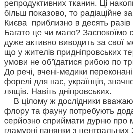
репродуктивних тканин. Ці накоп
більш показово, то радіаційне з
Києва приблизно в десять разів
Багато це чи мало? Заспокоїмо с
дуже активно виводить за свої ме
що у жителів придніпровських те
умови не об’їдатися рибою по три
До речі, вчені-медики переконані
форелі для нас, українців, значн
лящів. Навіть дніпровських.
В цілому ж дослідники вважают
флору та фауну потребують дода
серйозно сприймати дурню про м
гламурні панянки з центральних 