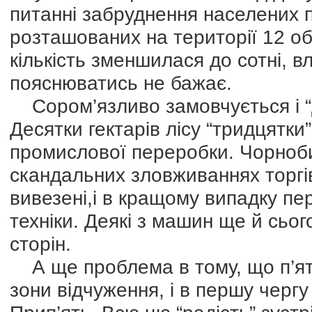
питанні забруднення населених пу
розташованих на території 12 обл
кількість зменшилася до сотні, 
пояснюватись не бажає.
Сором’язливо замовчується і “
Десятки гектарів лісу “тридцятк
промислової переробки. Чорнобил
скандальних зловживаннях торгі
вивезені,і в кращому випадку пе
техніки. Деякі з машин ще й сьог
сторін.
А ще проблема в тому, що п’ят
зони відчуження, і в першу чергу