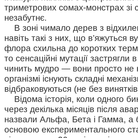
триметрових сомах-монстрах зі
незабутнє.
В зоні чимало дерев з відхилен
навіть такі з них, що в’яжуться 
флора схильна до коротких термі
то сенсаційні мутації застрягли 
чинить мудро — вони просто не 
організмі існують складні механі
відбраковуються (не без винятків
Відома історія, коли одного бика
через декілька місяців після ава
назвали Альфа, Бета і Гамма, а 
основою експериментального стад