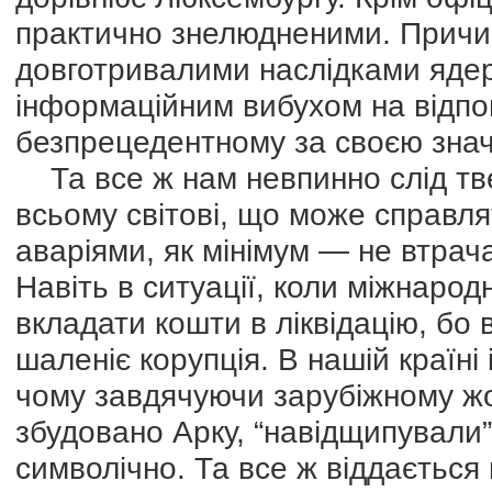
практично знелюдненими. Причи
довготривалими наслідками ядер
інформаційним вибухом на відпові
безпрецедентному за своєю знач
Та все ж нам невпинно слід тве
всьому світові, що може справл
аваріями, як мінімум — не втрач
Навіть в ситуації, коли міжнарод
вкладати кошти в ліквідацію, бо в
шаленіє корупція. В нашій країні 
чому завдячуючи зарубіжному ж
збудовано Арку, “навідщипували”
символічно. Та все ж віддаєтьс