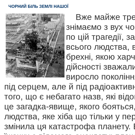
ЧОРНИЙ БІЛЬ ЗЕМЛІ НАШОЇ
Вже майже трети
знімаємо з вух ч
по цій трагедії,
всього людства, 
брехні, якою хар
дійсності зважали
виросло поколінн
під серцем, але й під радіоакти
того, що є небагато назв, які ві
це загадка-явище, якого бояться,
людства, яке хіба що тільки у п
змінила ця катастрофа планету. 