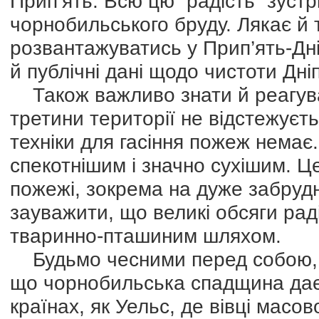
Прип’ять. Всю цю “радість” зуст
чорнобильського бруду. Лякає й 
розвантажуватись у Прип’ять-Дні
й публічні дані щодо чистоти Дні
Також важливо знати й реагуват
третини території не відстежуєтьс
техніки для гасіння пожеж немає.
спекотнішим і значно сухішим. Це
пожежі, зокрема на дуже забрудн
зауважити, що великі обсяги рад
тваринно-пташиним шляхом.
Будьмо чесними перед собою, н
що чорнобильська спадщина дає 
країнах, як Уельс, де вівці мас