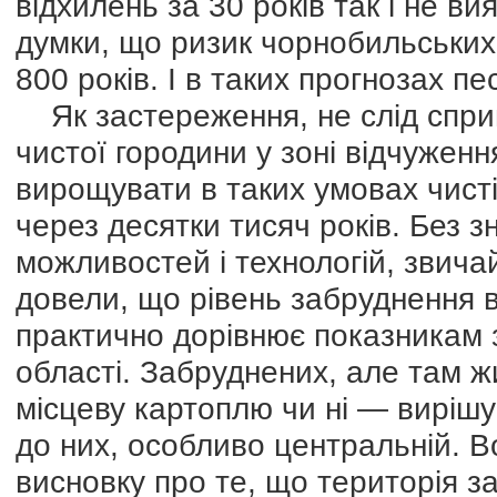
відхилень за 30 років так і не в
думки, що ризик чорнобильських
800 років. І в таких прогнозах п
Як застереження, не слід спри
чистої городини у зоні відчуженн
вирощувати в таких умовах чисті
через десятки тисяч років. Без 
можливостей і технологій, звича
довели, що рівень забруднення 
практично дорівнює показникам з
області. Забруднених, але там ж
місцеву картоплю чи ні — вирішу
до них, особливо центральній.
висновку про те, що територія 