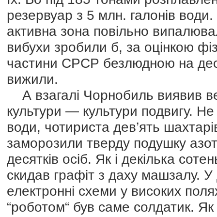
резервуар з 5 млн. галонів води.
активна зона повільно випалювал
вибухи зробили б, за оцінкою фіз
частини СРСР безлюдною на десят
вижили.
А взагалі Чорнобиль виявив вел
культури — культури подвигу. Не
води, чотириста дев’ять шахтарів
заморозили тверду подушку азото
десятків осіб. Як і декілька соте
скидав графіт з даху машзалу. У
електронні схеми у високих поля
“роботом“ був саме солдатик. Як