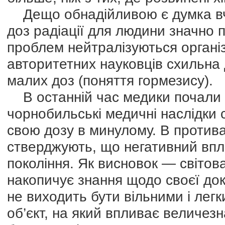
Дещо обнадійливою є думка вче
доз радіації для людини значно 
проблем нейтралізуються організ
авторитетних науковців схильна
малих доз (поняття гормезису).
В останній час медики почали а
чорнобильські медичні наслідки 
свою дозу в минулому. В противаг
стверджують, що негативний впли
покоління. Як висновок — світов
накопичує знання щодо своєї док
не виходить бути вільними і лег
об’єкт, на який впливає величезна