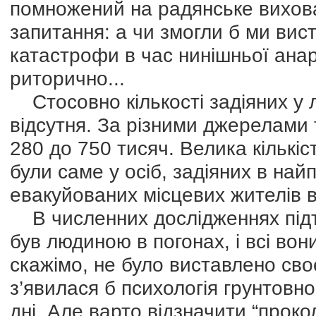
помножений на радянське вихова
запитання: а чи змогли б ми вис
катастрофи в час нинішньої ана
риторично...
Стосовно кількості задіяних у лі
відсутня. За різними джерелами т
280 до 750 тисяч. Велика кількі
були саме у осіб, задіяних в найп
евакуйованих місцевих жителів в
В численних дослідженнях підт
був людиною в погонах, і всі во
скажімо, не було виставлено своє
з’явилася б психологія грунтовнос
дні. Але варто відзначити “проко