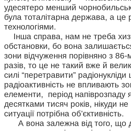
удесятеро менший чорнобильсько
була тоталітарна держава, а це
технологіями.
Інша справа, нам не треба хизу
обстановки, бо вона залишаєтьс
зони відчуження порівняно з 86-
разів, то це не такий вже й вели
силі “перетравити” радіонукліди 
радіоактивність не впливають зо
елементи, період напіврозпаду 
десятками тисяч років, нікуди не 
ситуації потрібна об’єктивність.
А вона залежна від того, що д