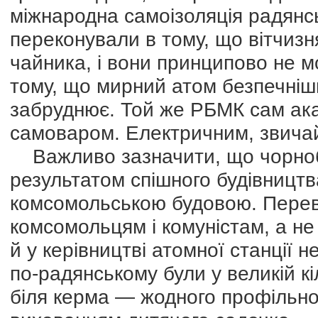
міжнародна самоізоляція радянс
переконували в тому, що вітчизня
чайника, і вони принципово не м
тому, що мирний атом безпечніший
забруднює. Той же РБМК сам ак
самоваром. Електричним, звича
Важливо зазначити, що чорноби
результатом спішного будівницт
комсомольською будовою. Перев
комсомольцям і комуністам, а не
й у керівництві атомної станції 
по-радянському були у великій кі
біля керма — жодного профільно